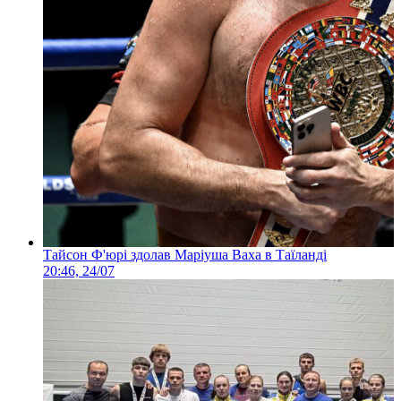
Тайсон Ф'юрі здолав Маріуша Ваха в Таїланді
20:46, 24/07