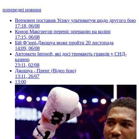
попередні новини
Верховен поставив Усику ультиматум щодо другого бою
17:18, 06/08
Конор Макгрегор переніс операцію на коліні
17:15, 06/08
Бій Ф’юрі-Джошуа може пройти 20 листопада
14:09, 06/08
Автомати Igrosoft, які досі тримають гравців у СНД-
казино
23:11, 02/08
Джошуа - Пренг (Відео бою)
13:11, 26/07
13:00