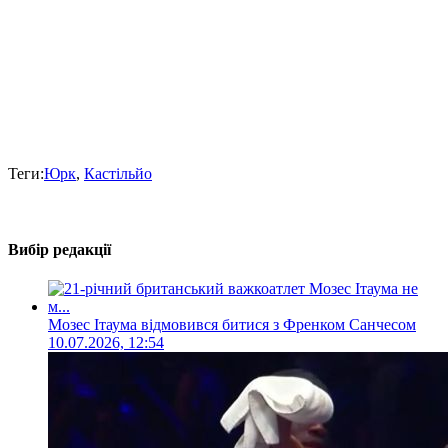
Теги:
Юрк
,
Кастільйо
Вибір редакції
Мозес Ітаума відмовився битися з Френком Санчесом
10.07.2026, 12:54