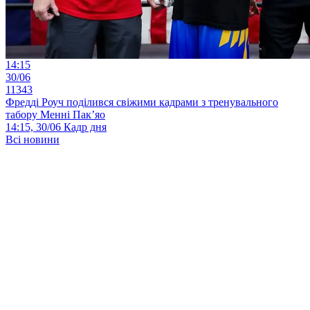
14:15
30/06
11343
Фредді Роуч поділився свіжими кадрами з тренувального
табору Менні Пак’яо
14:15, 30/06
Кадр дня
Всі новини