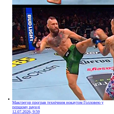
Макгрегор програв технічним нокаутом Голловею у
першому раунді
12.07.2026, 9:59