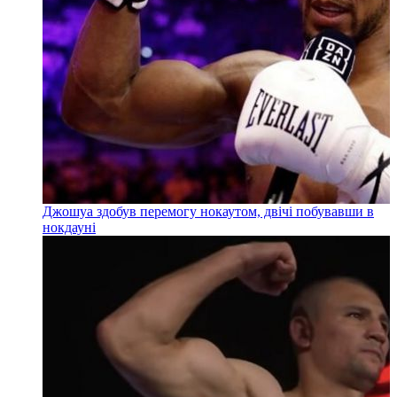
Джошуа здобув перемогу нокаутом, двічі побувавши в
нокдауні