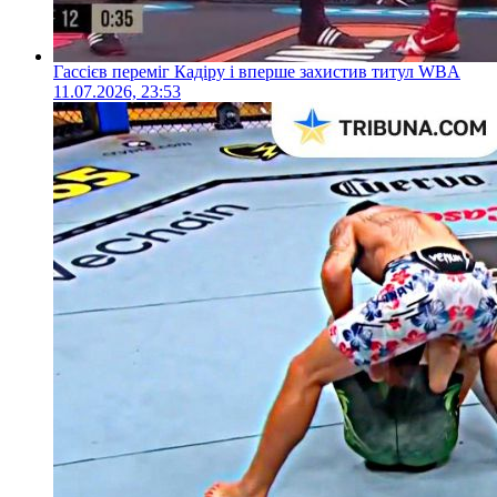
Гассієв переміг Кадіру і вперше захистив титул WBA
11.07.2026, 23:53