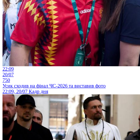
22:09
20/07
750
Усик сходив на фінал ЧС-2026 та виставив фото
22:09, 20/07
Кадр дня