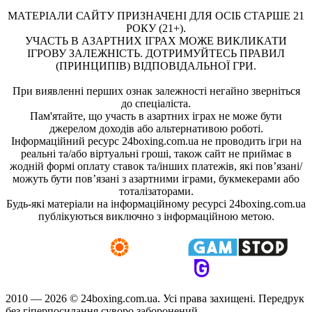
МАТЕРІАЛИ САЙТУ ПРИЗНАЧЕНІ ДЛЯ ОСІБ СТАРШЕ 21
РОКУ (21+).
УЧАСТЬ В АЗАРТНИХ ІГРАХ МОЖЕ ВИКЛИКАТИ
ІГРОВУ ЗАЛЕЖНІСТЬ. ДОТРИМУЙТЕСЬ ПРАВИЛ
(ПРИНЦИПІВ) ВІДПОВІДАЛЬНОЇ ГРИ.
При виявленні перших ознак залежності негайно зверніться
до спеціаліста.
Пам'ятайте, що участь в азартних іграх не може бути
джерелом доходів або альтернативою роботі.
Інформаційний ресурс 24boxing.com.ua не проводить ігри на
реальні та/або віртуальні гроші, також сайт не приймає в
жодній формі оплату ставок та/інших платежів, які пов’язані/
можуть бути пов’язані з азартними іграми, букмекерами або
тоталізаторами.
Будь-які матеріали на інформаційному ресурсі 24boxing.com.ua
публікуються виключно з інформаційною метою.
2010 — 2026 ©
24boxing.com.ua.
Усi права захищенi. Передрук
без гіперпосилання суворо заборонений