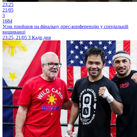
23:25
21/05
3
1684
Усик прийшов на фінальну прес-конференцію у спеціальній
вишиванці
23:25, 21/05
3
Кадр дня