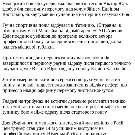
Німецький боксер суперважкої вагової категорії Віктор Юрк
здобув блискавичну перемогу над колумбійцем Едвіном
Кастільйо, нокаутувавши суперника на перших секундах бою.
Гучна спортивна подія відбулася в п'ятницю, 15 травня, в
німецькому місті Мангейм на відомій арені «САП-Арена».
Цей поєдинок увійшов до програми великого вечора
професійного боксу та завершився сенсаційно швидко на
радість місцевої публіки.
Протистояння двох перспективних важковаговиків
завершилося в першому раунді відразу після першого точного
влучання, яке Віктор Юрк завдав у голову Едвіна Кастільйо.
Латиноамериканський боксер миттєво рухнув на настил
рингу та не зміг підвестися до закінчення відліку рефері, що
принесло німцю офіційну перемогу чистим нокаутом.
Глядачі на трибунах не встигли детально розгледіти техніко-
тактичні заготовки спортсменів, оскільки рефері зафіксував
зупинку бою майже одразу після стартового гонгу.
Для 26-річного німецького атлета, який має коріння з Росії,
цей тріумф став уже 14-м успішним виступом на
професійному рингу. Німецький гігант продовжує