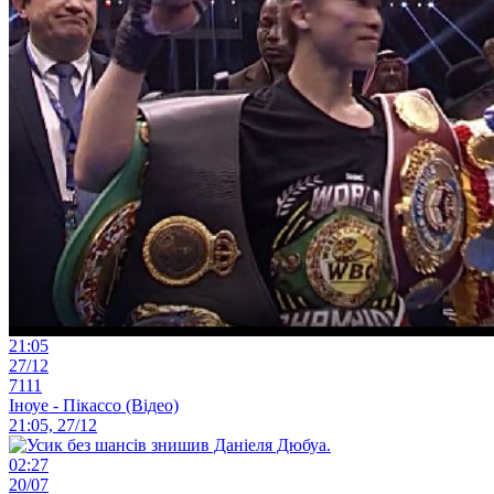
21:05
27/12
7111
Іноуе - Пікассо (Відео)
21:05, 27/12
02:27
20/07