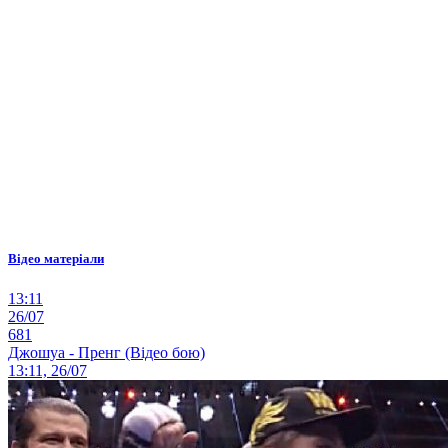
Відео матеріали
13:11
26/07
681
Джошуа - Пренг (Відео бою)
13:11, 26/07