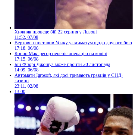
Хижняк проведе бій 22 серпня у Львові
11:52, 07/08
Верховен поставив Усику ультиматум щодо другого бою
17:18, 06/08
Конор Макгрегор переніс операцію на коліні
17:15, 06/08
Бій Ф’юрі-Джошуа може пройти 20 листопада
14:09, 06/08
Автомати Igrosoft, які досі тримають гравців у СНД-
казино
23:11, 02/08
13:00