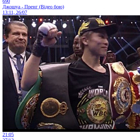
690
Джошуа - Пренг (Відео бою)
13:11, 26/07
21:05