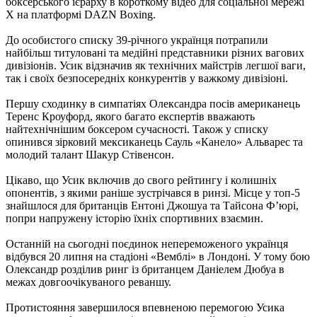
боксерського ієрарху в короткому відео для соціальної мережі
Х на платформі DAZN Boxing.
До особистого списку 39-річного українця потрапили
найбільш титуловані та медійні представники різних вагових
дивізіонів. Усик відзначив як технічних майстрів легшої ваги,
так і своїх безпосередніх конкурентів у важкому дивізіоні.
Першу сходинку в симпатіях Олександра посів американець
Теренс Кроуфорд, якого багато експертів вважають
найтехнічнішим боксером сучасності. Також у списку
опинився зірковий мексиканець Сауль «Канело» Альварес та
молодий талант Шакур Стівенсон.
Цікаво, що Усик включив до свого рейтингу і колишніх
опонентів, з якими раніше зустрічався в ринзі. Місце у топ-5
знайшлося для британців Ентоні Джошуа та Тайсона Ф’юрі,
попри напружену історію їхніх спортивних взаємин.
Останній на сьогодні поєдинок непереможеного українця
відбувся 20 липня на стадіоні «Вемблі» в Лондоні. У тому бою
Олександр розділив ринг із британцем Даніелем Дюбуа в
межах довгоочікуваного реваншу.
Протистояння завершилося впевненою перемогою Усика