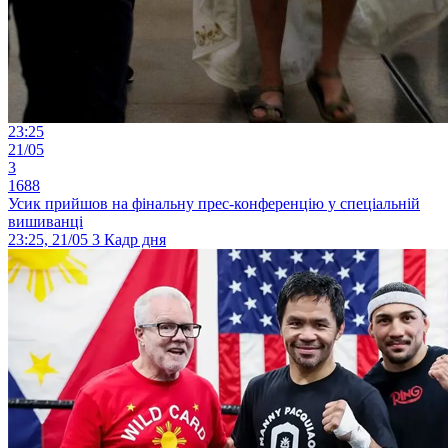
23:25
21/05
3
1688
Усик прийшов на фінальну прес-конференцію у спеціальній
вишиванці
23:25, 21/05
3
Кадр дня