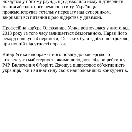
нокаутом у п’ятому раунді, що дозволило йому підтвердити
звання абсолютного чемпіона світу. Українець
продемонстрував тотальну перевагу над суперником,
закривши всі питання щодо лідерства у дивізіоні.
Професійна кар'єра Олександра Усика розпочалася у листопаді
2013 року і з того часу залишається бездоганною. Наразі його
рекорд налічує 24 перемоги, 15 з яких були здобуті достроково,
при повній відсутності поразок.
Вибір Усика відображає його повагу до боксерського
інтелекту та майстерності, якими володіють лідери рейтингу
P4P. Включення Ф’юрі та Джошуа підкреслює об’єктивність
українця, який визнає силу своїх найголовніших конкурентів.