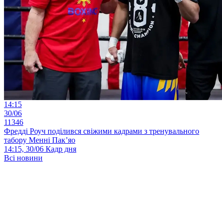
14:15
30/06
11346
Фредді Роуч поділився свіжими кадрами з тренувального
табору Менні Пак’яо
14:15, 30/06
Кадр дня
Всі новини