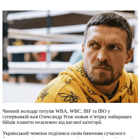
Чинний володар титулів WBA, WBC, IBF та IBO у
суперважкій вазі Олександр Усик назвав п’ятірку найкращих
бійців планети незалежно від вагової категорії.
Український чемпіон поділився своїм баченням сучасного