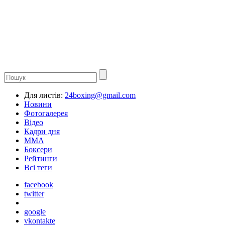
Для листів:
24boxing@gmail.com
Новини
Фотогалерея
Відео
Кадри дня
ММА
Боксери
Рейтинги
Всі теги
facebook
twitter
google
vkontakte