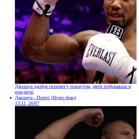
Джошуа здобув перемогу нокаутом, двічі побувавши в
нокдауні
Джошуа - Пренг (Відео бою)
13:11, 26/07