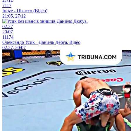
27/12
7117
Іноуе - Пікассо (Відео)
21:05, 27/12
02:27
20/07
11174
Олександр Усик - Даніель Дебуа. Відео
02:27, 20/07