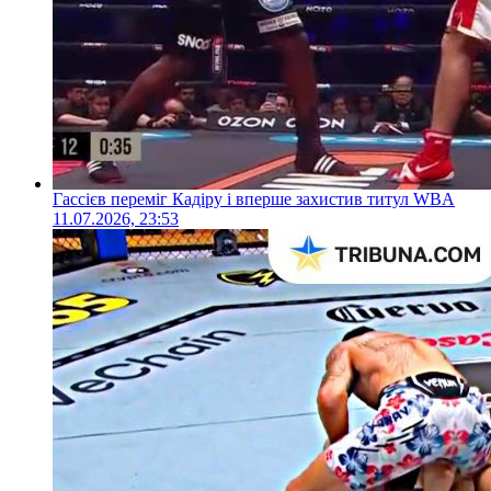
Гассієв переміг Кадіру і вперше захистив титул WBA
11.07.2026, 23:53