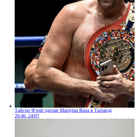
Тайсон Ф'юрі здолав Маріуша Ваха в Таїланді
20:46, 24/07