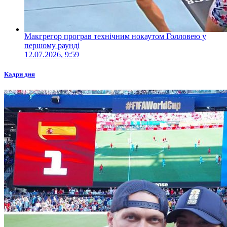
Макгрегор програв технічним нокаутом Голловею у
першому раунді
12.07.2026, 9:59
Кадри дня