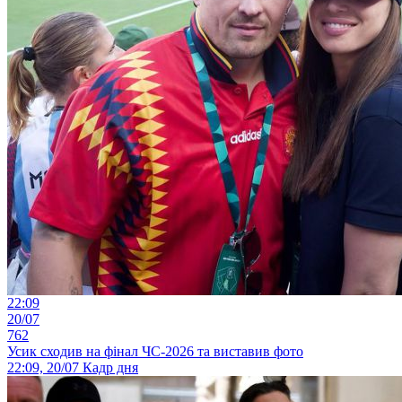
22:09
20/07
762
Усик сходив на фінал ЧС-2026 та виставив фото
22:09, 20/07
Кадр дня