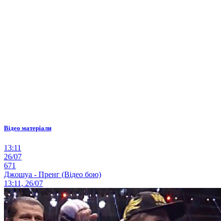
Відео матеріали
13:11
26/07
671
Джошуа - Пренг (Відео бою)
13:11, 26/07