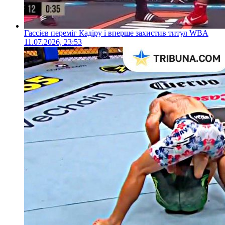
Гассієв переміг Кадіру і вперше захистив титул WBA
11.07.2026, 23:53