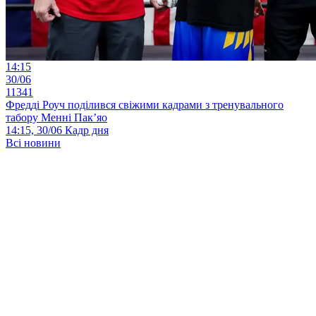
14:15
30/06
11341
Фредді Роуч поділився свіжими кадрами з тренувального
табору Менні Пак’яо
14:15, 30/06
Кадр дня
Всі новини