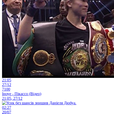
21:05
27/12
7100
Іноуе - Пікассо (Відео)
21:05, 27/12
02:27
20/07