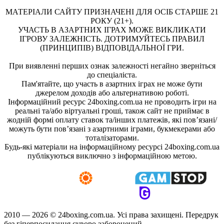
МАТЕРІАЛИ САЙТУ ПРИЗНАЧЕНІ ДЛЯ ОСІБ СТАРШЕ 21
РОКУ (21+).
УЧАСТЬ В АЗАРТНИХ ІГРАХ МОЖЕ ВИКЛИКАТИ
ІГРОВУ ЗАЛЕЖНІСТЬ. ДОТРИМУЙТЕСЬ ПРАВИЛ
(ПРИНЦИПІВ) ВІДПОВІДАЛЬНОЇ ГРИ.
При виявленні перших ознак залежності негайно зверніться
до спеціаліста.
Пам'ятайте, що участь в азартних іграх не може бути
джерелом доходів або альтернативою роботі.
Інформаційний ресурс 24boxing.com.ua не проводить ігри на
реальні та/або віртуальні гроші, також сайт не приймає в
жодній формі оплату ставок та/інших платежів, які пов’язані/
можуть бути пов’язані з азартними іграми, букмекерами або
тоталізаторами.
Будь-які матеріали на інформаційному ресурсі 24boxing.com.ua
публікуються виключно з інформаційною метою.
2010 — 2026 ©
24boxing.com.ua.
Усi права захищенi. Передрук
без гіперпосилання суворо заборонений