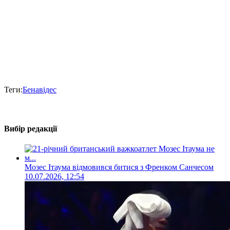
Теги:
Бенавідес
Вибір редакції
Мозес Ітаума відмовився битися з Френком Санчесом
10.07.2026, 12:54