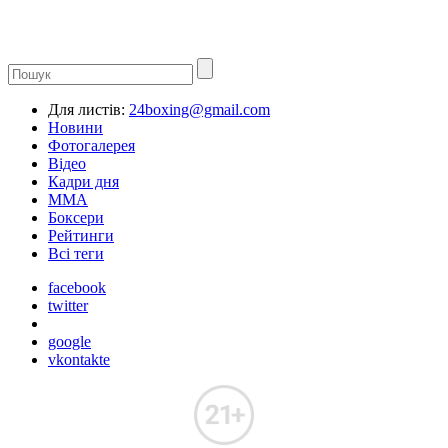
Для листів:
24boxing@gmail.com
Новини
Фотогалерея
Відео
Кадри дня
ММА
Боксери
Рейтинги
Всі теги
facebook
twitter
google
vkontakte