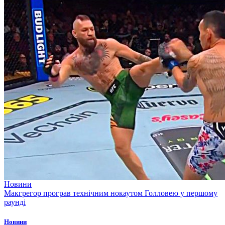
Новини
Макгрегор програв технічним нокаутом Голловею у першому
раунді
Новини