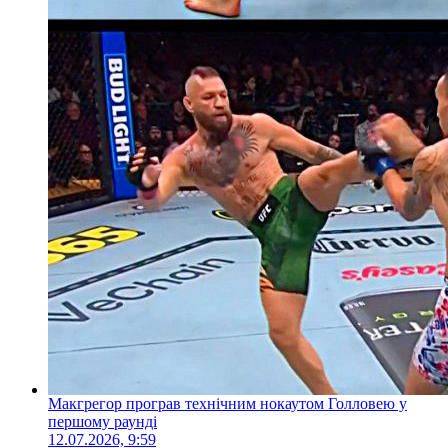
Макгрегор програв технічним нокаутом Голловею у
першому раунді
12.07.2026, 9:59