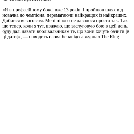
«Я в професійному боксі вже 13 років. І пройшов шлях від
новачка до чемпіона, перемагаючи найкращих із найкращих.
Добився всього сам. Мені нічого не давалося просто так. Так
що тепер, коли я тут, вважаю, що заслуговую бою в цей день,
буду далі давати вболівальникам те, що вони хочуть бачити [в
ці дати]», — наводить слова Бенавідеса журнал The Ring.