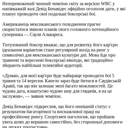
Непереможений чинний чемпіон світу за версією WBC у
напівважкій вазі Девід Бенавідес офіційно оголосив дати, у які
планує проводити свої подальші боксерські бої.
Американець мексиканського походження прагне
скористатися зміною планів свого головного потенційного
суперника — Сауля Альвареса.
Титулований боксер вважає, що для розвитку його кар'єри
ідеальним варіантом стане регулярний вихід на ринг у
символічні для мексиканської культури дні. Мова йде про
травневі та вересневі боксерські вікенди, які традиційно
збирають найбільші телевізійні аудиторії.
«Думаю, для моєї кар'єри буде найкраще проводити бої 5
травня та 14 вересня. Канело зараз буде битися в Саудівській
Аравії, так що він залишає мені багато можливостей. Це
чудова дата, влаштуємо чудове шоу для глядачів, я на це
заслужив», — заявив чемпіон.
Девід Бенавідес підкреслив, що його нинішній статус є
результатом багаторічної та виснажливої праці на
професійному рингу. Спортсмен наголосив, що пройшов
увесь шлях до вершини самостійно, без сторонньої допомоги
чи легких протистоянь.