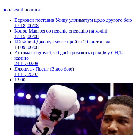
попередні новини
Верховен поставив Усику ультиматум щодо другого бою
17:18, 06/08
Конор Макгрегор переніс операцію на коліні
17:15, 06/08
Бій Ф’юрі-Джошуа може пройти 20 листопада
14:09, 06/08
Автомати Igrosoft, які досі тримають гравців у СНД-
казино
23:11, 02/08
Джошуа - Пренг (Відео бою)
13:11, 26/07
13:00