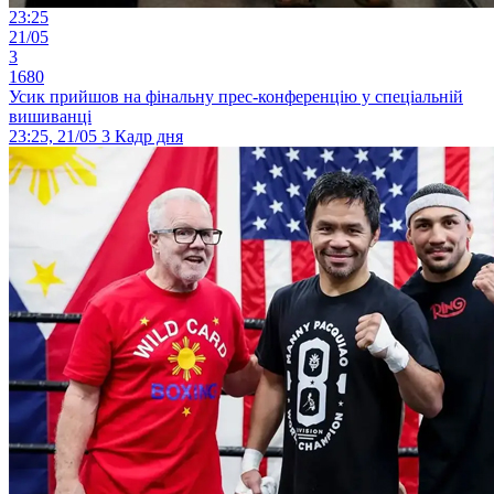
23:25
21/05
3
1680
Усик прийшов на фінальну прес-конференцію у спеціальній
вишиванці
23:25, 21/05
3
Кадр дня