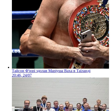
Тайсон Ф'юрі здолав Маріуша Ваха в Таїланді
20:46, 24/07