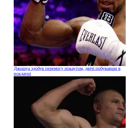
Джошуа здобув перемогу нокаутом, двічі побувавши в
нокдауні