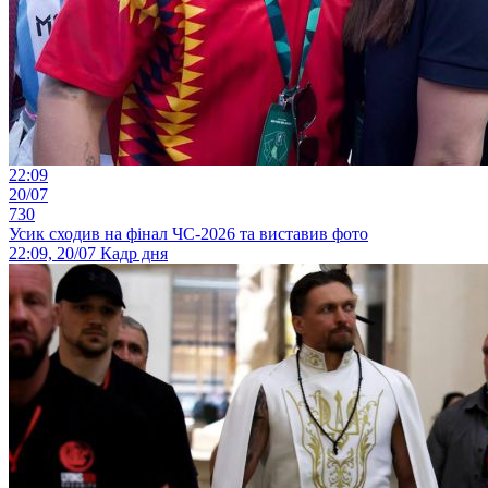
22:09
20/07
730
Усик сходив на фінал ЧС-2026 та виставив фото
22:09, 20/07
Кадр дня