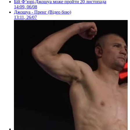
Бій Ф’юрі-Джошуа може пройти 20 листопада
14:09, 06/08
Джошуа - Пренг (Відео бою)
13:11, 26/07