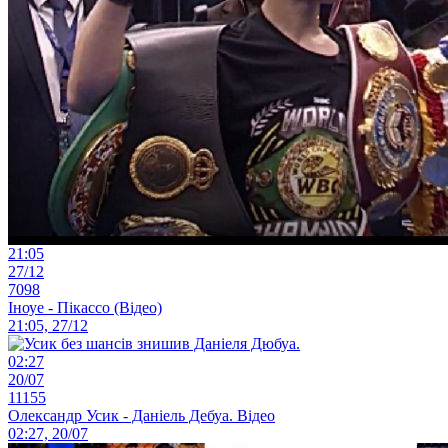
21:05
27/12
7098
Іноуе - Пікассо (Відео)
21:05, 27/12
02:27
20/07
11155
Олександр Усик - Даніель Дебуа. Відео
02:27, 20/07