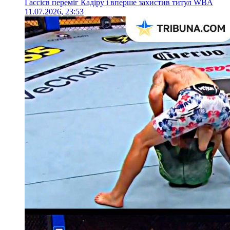
Гассієв переміг Кадіру і вперше захистив титул WBA
11.07.2026, 23:53