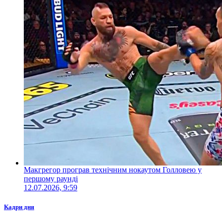
Макгрегор програв технічним нокаутом Голловею у
першому раунді
12.07.2026, 9:59
Кадри дня