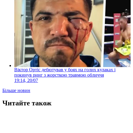
Віктор Ортіс дебютував у боях на голих кулаках і
покинув ринг з жорсткою травмою обличчя
19:14, 20/07
Більше новин
Читайте також