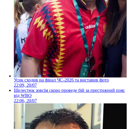
Усик сходив на фінал ЧС-2026 та виставив фото
22:09, 20/07
Шелестюк зовсім скоро проведе бій за престижний пояс
від WBO
22:06, 20/07