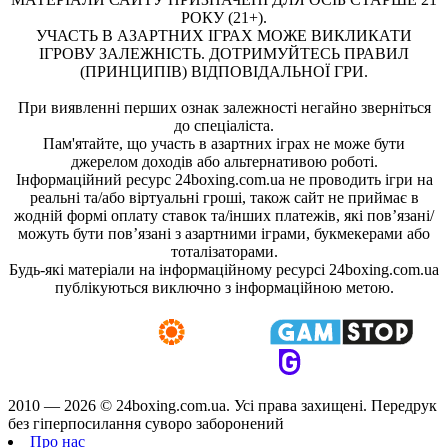
РОКУ (21+).
УЧАСТЬ В АЗАРТНИХ ІГРАХ МОЖЕ ВИКЛИКАТИ
ІГРОВУ ЗАЛЕЖНІСТЬ. ДОТРИМУЙТЕСЬ ПРАВИЛ
(ПРИНЦИПІВ) ВІДПОВІДАЛЬНОЇ ГРИ.
При виявленні перших ознак залежності негайно зверніться
до спеціаліста.
Пам'ятайте, що участь в азартних іграх не може бути
джерелом доходів або альтернативою роботі.
Інформаційний ресурс 24boxing.com.ua не проводить ігри на
реальні та/або віртуальні гроші, також сайт не приймає в
жодній формі оплату ставок та/інших платежів, які пов’язані/
можуть бути пов’язані з азартними іграми, букмекерами або
тоталізаторами.
Будь-які матеріали на інформаційному ресурсі 24boxing.com.ua
публікуються виключно з інформаційною метою.
2010 — 2026 ©
24boxing.com.ua.
Усi права захищенi. Передрук
без гіперпосилання суворо заборонений
Про нас