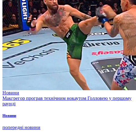
Новини
Макгрегор програв технічним нокаутом Голловею у першому
раунді
Новини
попередні новини