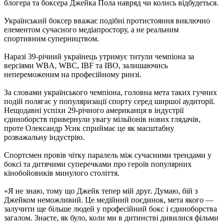
блогера та боксера Джейка Пола навряд чи колись відбудеться.
Український боксер вважає подібні протистояння виключно
елементом сучасного медіапростору, а не реальним
спортивним суперництвом.
Наразі 39-річний українець утримує титули чемпіона за
версіями WBA, WBC, IBF та IBO, залишаючись
непереможеним на професійному ринзі.
За словами українського чемпіона, головна мета таких гучних
подій полягає у популяризації спорту серед ширшої аудиторії.
Нещодавні успіхи 29-річного американця в індустрії
єдиноборств привернули увагу мільйонів нових глядачів,
проте Олександр Усик сприймає це як масштабну
розважальну індустрію.
Спортсмен провів чітку паралель між сучасними трендами у
боксі та дитячими суперечками про героїв популярних
кінобойовиків минулого століття.
«Я не знаю, тому що Джейк тепер мій друг. Думаю, бій з
Джейком неможливий. Це медійний поєдинок, мета якого —
залучити ще більше людей у професійний бокс і єдиноборства
загалом. Знаєте, як було, коли ми в дитинстві дивилися фільми