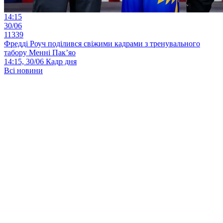
14:15
30/06
11339
Фредді Роуч поділився свіжими кадрами з тренувального
табору Менні Пак’яо
14:15, 30/06
Кадр дня
Всі новини