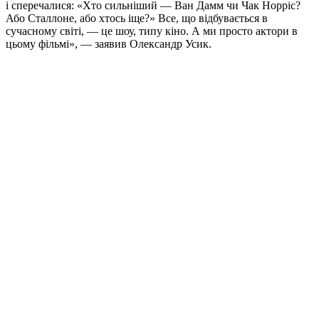
і сперечалися: «Хто сильніший — Ван Дамм чи Чак Норріс?
Або Сталлоне, або хтось іще?» Все, що відбувається в
сучасному світі, — це шоу, типу кіно. А ми просто актори в
цьому фільмі», — заявив Олександр Усик.