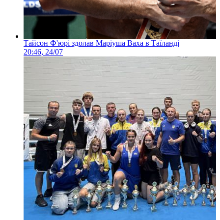
Тайсон Ф'юрі здолав Маріуша Ваха в Таїланді
20:46, 24/07