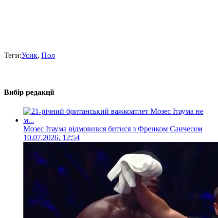
Теги:
Усик
,
Пол
Вибір редакції
Мозес Ітаума відмовився битися з Френком Санчесом
10.07.2026, 12:54