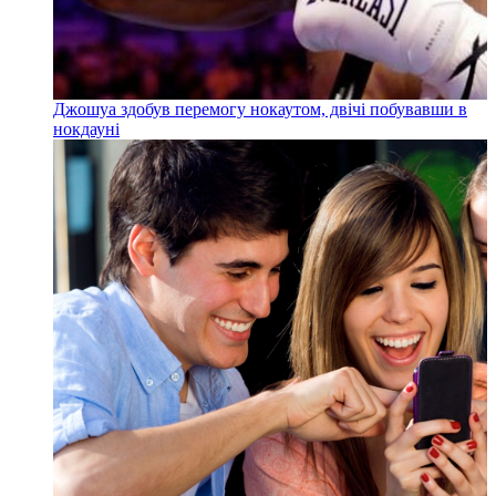
Джошуа здобув перемогу нокаутом, двічі побувавши в
нокдауні