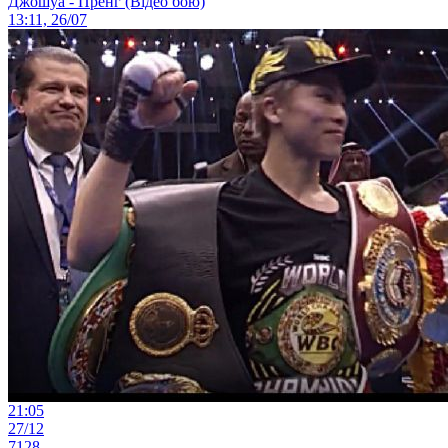
Джошуа - Пренг (Відео бою)
13:11, 26/07
21:05
27/12
7128