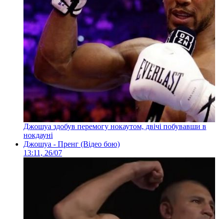
Джошуа здобув перемогу нокаутом, двічі побувавши в
нокдауні
Джошуа - Пренг (Відео бою)
13:11, 26/07