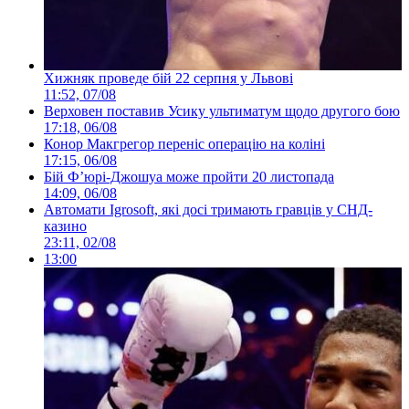
Хижняк проведе бій 22 серпня у Львові
11:52, 07/08
Верховен поставив Усику ультиматум щодо другого бою
17:18, 06/08
Конор Макгрегор переніс операцію на коліні
17:15, 06/08
Бій Ф’юрі-Джошуа може пройти 20 листопада
14:09, 06/08
Автомати Igrosoft, які досі тримають гравців у СНД-
казино
23:11, 02/08
13:00