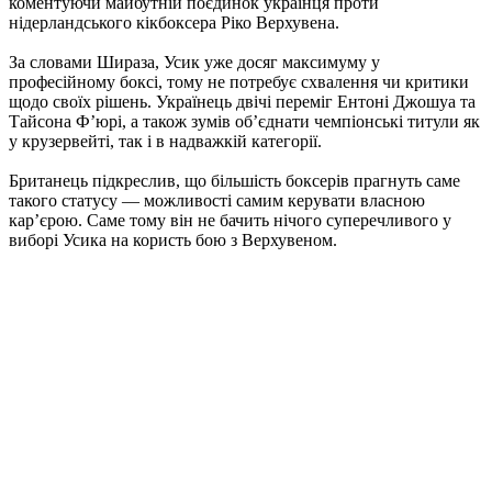
коментуючи майбутній поєдинок українця проти
нідерландського кікбоксера Ріко Верхувена.
За словами Шираза, Усик уже досяг максимуму у
професійному боксі, тому не потребує схвалення чи критики
щодо своїх рішень. Українець двічі переміг Ентоні Джошуа та
Тайсона Ф’юрі, а також зумів об’єднати чемпіонські титули як
у крузервейті, так і в надважкій категорії.
Британець підкреслив, що більшість боксерів прагнуть саме
такого статусу — можливості самим керувати власною
кар’єрою. Саме тому він не бачить нічого суперечливого у
виборі Усика на користь бою з Верхувеном.