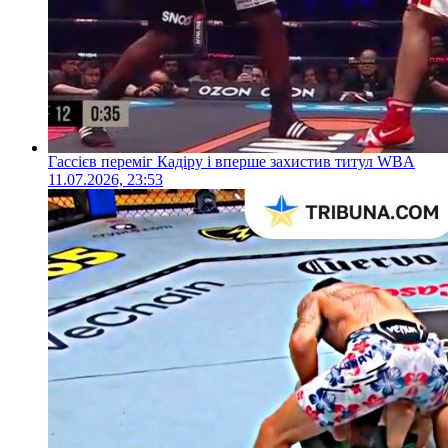
Гассієв переміг Кадіру і вперше захистив титул WBA
11.07.2026, 23:53