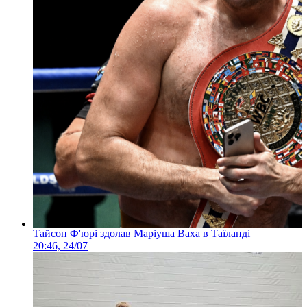
Тайсон Ф'юрі здолав Маріуша Ваха в Таїланді
20:46, 24/07