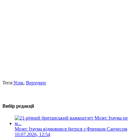
Теги:
Усик
,
Верхувен
Вибір редакції
Мозес Ітаума відмовився битися з Френком Санчесом
10.07.2026, 12:54