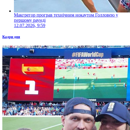
Макгрегор програв технічним нокаутом Голловею у
першому раунді
12.07.2026, 9:59
Кадри дня