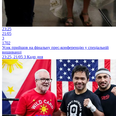
23:25
21/05
3
1702
Усик прийшов на фінальну прес-конференцію у спеціальній
вишиванці
23:25, 21/05
3
Кадр дня