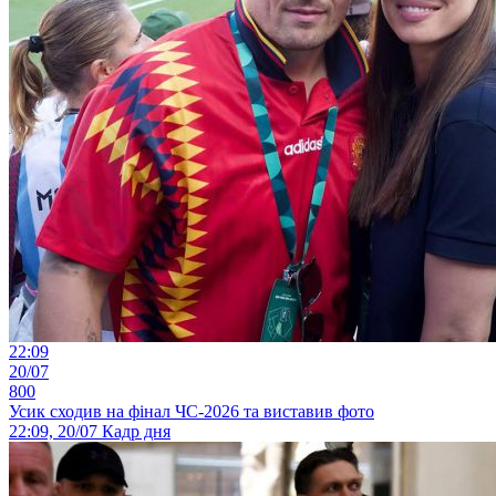
22:09
20/07
800
Усик сходив на фінал ЧС-2026 та виставив фото
22:09, 20/07
Кадр дня