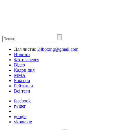
Для листів:
24boxing@gmail.com
Новини
Фотогалерея
Відео
Кадри дня
ММА
Боксери
Рейтинги
Всі теги
facebook
twitter
google
vkontakte