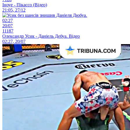
Іноуе - Пікассо (Відео)
21:05, 27/12
02:27
20/07
11187
Олександр Усик - Даніель Дебуа. Відео
02:27, 20/07