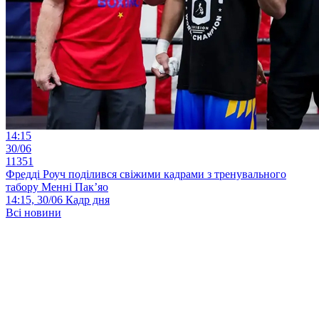
14:15
30/06
11351
Фредді Роуч поділився свіжими кадрами з тренувального
табору Менні Пак’яо
14:15, 30/06
Кадр дня
Всі новини