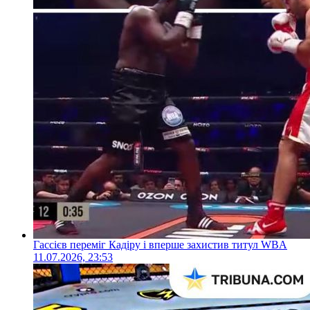
Гассієв переміг Кадіру і вперше захистив титул WBA
11.07.2026, 23:53