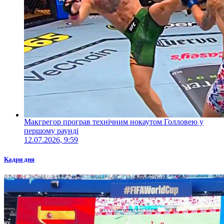
Макгрегор програв технічним нокаутом Голловею у
першому раунді
12.07.2026, 9:59
Кадри дня