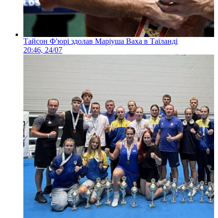
Тайсон Ф'юрі здолав Маріуша Ваха в Таїланді
20:46, 24/07