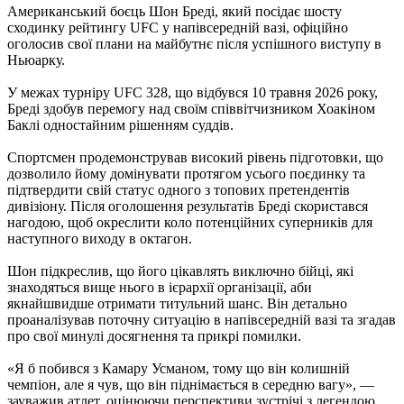
Американський боєць Шон Бреді, який посідає шосту
сходинку рейтингу UFC у напівсередній вазі, офіційно
оголосив свої плани на майбутнє після успішного виступу в
Ньюарку.
У межах турніру UFC 328, що відбувся 10 травня 2026 року,
Бреді здобув перемогу над своїм співвітчизником Хоакіном
Баклі одностайним рішенням суддів.
Спортсмен продемонстрував високий рівень підготовки, що
дозволило йому домінувати протягом усього поєдинку та
підтвердити свій статус одного з топових претендентів
дивізіону. Після оголошення результатів Бреді скористався
нагодою, щоб окреслити коло потенційних суперників для
наступного виходу в октагон.
Шон підкреслив, що його цікавлять виключно бійці, які
знаходяться вище нього в ієрархії організації, аби
якнайшвидше отримати титульний шанс. Він детально
проаналізував поточну ситуацію в напівсередній вазі та згадав
про свої минулі досягнення та прикрі помилки.
«Я б побився з Камару Усманом, тому що він колишній
чемпіон, але я чув, що він піднімається в середню вагу», —
зауважив атлет, оцінюючи перспективи зустрічі з легендою