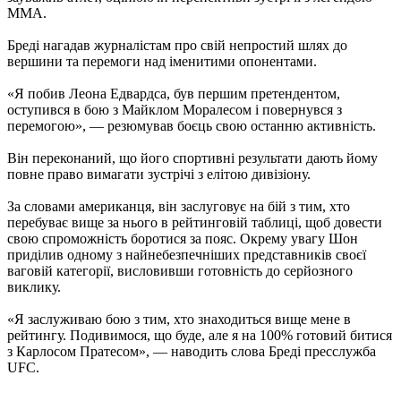
ММА.
Бреді нагадав журналістам про свій непростий шлях до
вершини та перемоги над іменитими опонентами.
«Я побив Леона Едвардса, був першим претендентом,
оступився в бою з Майклом Моралесом і повернувся з
перемогою», — резюмував боєць свою останню активність.
Він переконаний, що його спортивні результати дають йому
повне право вимагати зустрічі з елітою дивізіону.
За словами американця, він заслуговує на бій з тим, хто
перебуває вище за нього в рейтинговій таблиці, щоб довести
свою спроможність боротися за пояс. Окрему увагу Шон
приділив одному з найнебезпечніших представників своєї
ваговій категорії, висловивши готовність до серйозного
виклику.
«Я заслуживаю бою з тим, хто знаходиться вище мене в
рейтингу. Подивимося, що буде, але я на 100% готовий битися
з Карлосом Пратесом», — наводить слова Бреді пресслужба
UFC.