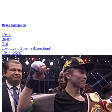
Відео матеріали
13:11
26/07
716
Джошуа - Пренг (Відео бою)
13:11, 26/07