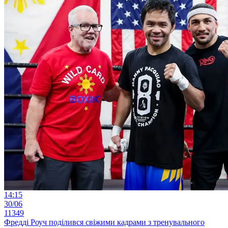
14:15
30/06
11349
Фредді Роуч поділився свіжими кадрами з тренувального