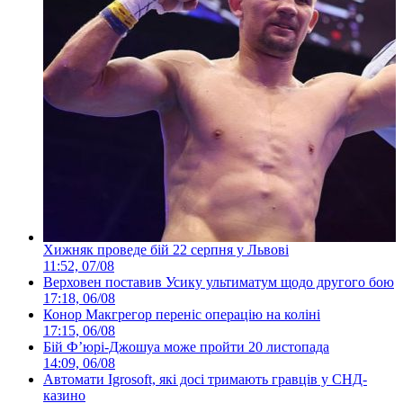
Хижняк проведе бій 22 серпня у Львові
11:52, 07/08
Верховен поставив Усику ультиматум щодо другого бою
17:18, 06/08
Конор Макгрегор переніс операцію на коліні
17:15, 06/08
Бій Ф’юрі-Джошуа може пройти 20 листопада
14:09, 06/08
Автомати Igrosoft, які досі тримають гравців у СНД-
казино