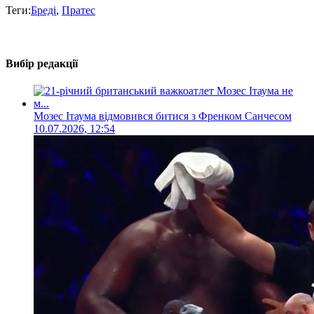
Теги:
Бреді
,
Пратес
Вибір редакції
Мозес Ітаума відмовився битися з Френком Санчесом
10.07.2026, 12:54