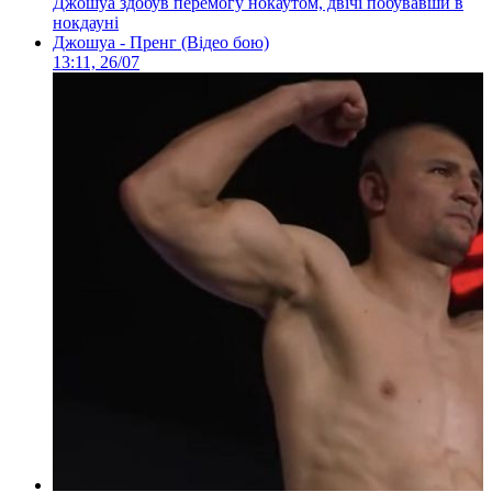
Джошуа здобув перемогу нокаутом, двічі побувавши в
нокдауні
Джошуа - Пренг (Відео бою)
13:11, 26/07