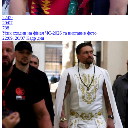
22:09
20/07
788
Усик сходив на фінал ЧС-2026 та виставив фото
22:09, 20/07
Кадр дня