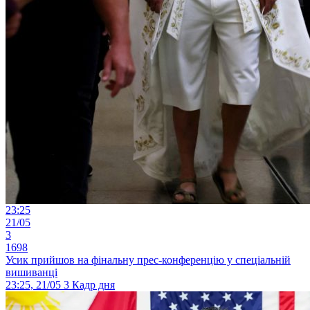
23:25
21/05
3
1698
Усик прийшов на фінальну прес-конференцію у спеціальній
вишиванці
23:25, 21/05
3
Кадр дня