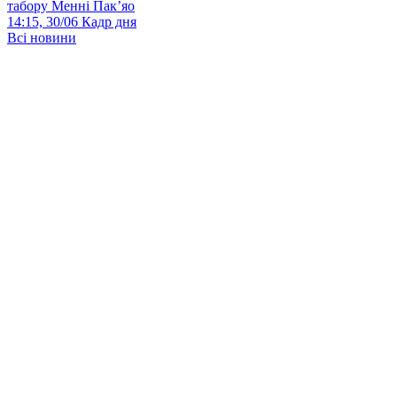
табору Менні Пак’яо
14:15, 30/06
Кадр дня
Всі новини