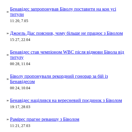
Бенавідес запропонував Біволу поставити на кон усі
»
титули
11:20, 7.05
»
Джоель Діас пояснив, чому більше не працює з Біволом
15:27, 22.04
Бенавідес став чемпіоном WBC після відмови Бівола від
»
титулу
00:28, 11.04
Біволу пропонували рекордний гонорар за бій із
»
Бенавідесом
00:24, 10.04
»
Бенавідес націлився на вересневий поєдинок з Біволом
19:17, 28.03
»
Рамірес прагне реваншу з Біволом
11:21, 27.03