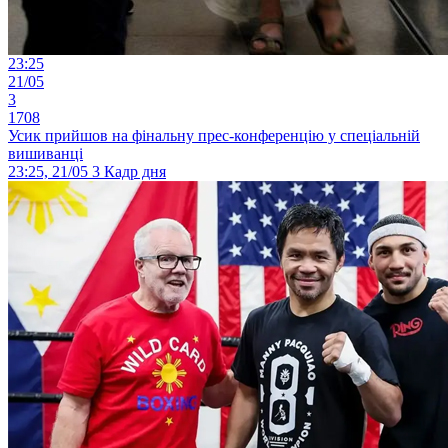
23:25
21/05
3
1708
Усик прийшов на фінальну прес-конференцію у спеціальній
вишиванці
23:25, 21/05
3
Кадр дня