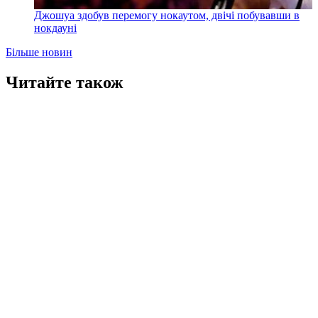
Джошуа здобув перемогу нокаутом, двічі побувавши в
нокдауні
Більше новин
Читайте також