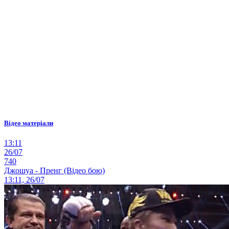
Відео матеріали
13:11
26/07
740
Джошуа - Пренг (Відео бою)
13:11, 26/07