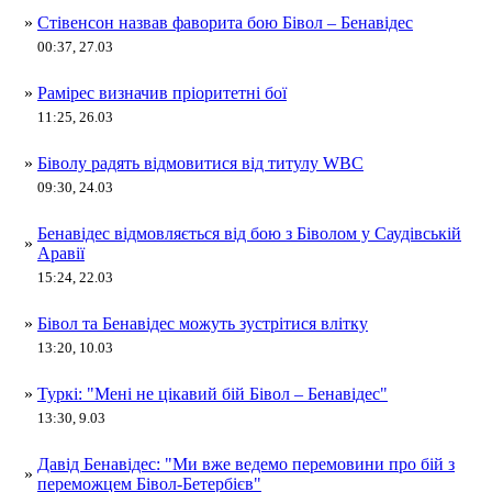
»
Стівенсон назвав фаворита бою Бівол – Бенавідес
00:37, 27.03
»
Рамірес визначив пріоритетні бої
11:25, 26.03
»
Біволу радять відмовитися від титулу WBC
09:30, 24.03
Бенавідес відмовляється від бою з Біволом у Саудівській
»
Аравії
15:24, 22.03
»
Бівол та Бенавідес можуть зустрітися влітку
13:20, 10.03
»
Туркі: "Мені не цікавий бій Бівол – Бенавідес"
13:30, 9.03
Давід Бенавідес: "Ми вже ведемо перемовини про бій з
»
переможцем Бівол-Бетербієв"