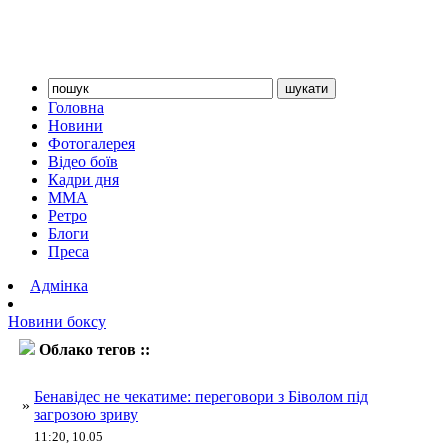
Головна
Новини
Фотогалерея
Відео боїв
Кадри дня
ММА
Ретро
Блоги
Преса
Адмінка
Новини боксу
Облако тегов ::
Бівол
Бенавідес не чекатиме: переговори з Біволом під
»
загрозою зриву
11:20, 10.05