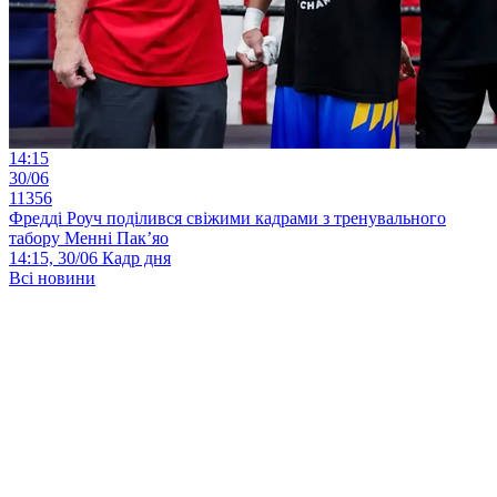
14:15
30/06
11356
Фредді Роуч поділився свіжими кадрами з тренувального
табору Менні Пак’яо
14:15, 30/06
Кадр дня
Всі новини