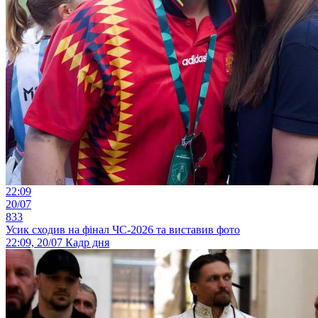
22:09
20/07
833
Усик сходив на фінал ЧС-2026 та виставив фото
22:09, 20/07
Кадр дня