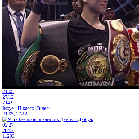
21:05
27/12
7142
Іноуе - Пікассо (Відео)
21:05, 27/12
02:27
20/07
11203