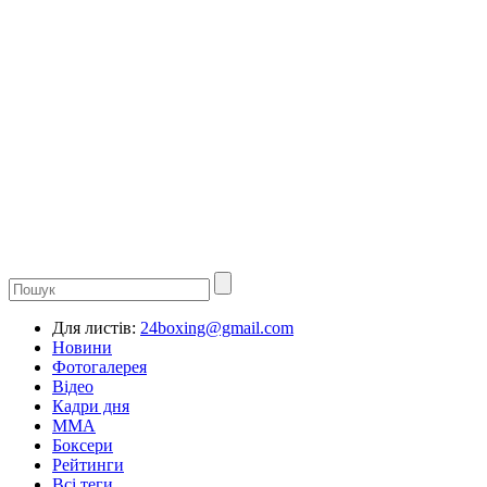
Для листів:
24boxing@gmail.com
Новини
Фотогалерея
Відео
Кадри дня
ММА
Боксери
Рейтинги
Всі теги