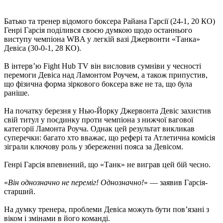
Батько та тренер відомого боксера Райана Гарсії (24-1, 20 КО)
Генрі Гарсія поділився своєю думкою щодо останнього
виступу чемпіона WBA у легкій вазі Джервонти «Танка»
Девіса (30-0-1, 28 КО).
В інтерв’ю Fight Hub TV він висловив сумніви у чесності
перемоги Девіса над Ламонтом Роучем, а також припустив,
що фізична форма зіркового боксера вже не та, що була
раніше.
На початку березня у Нью-Йорку Джервонта Девіс захистив
свій титул у поєдинку проти чемпіона з нижчої вагової
категорії Ламонта Роуча. Однак цей результат викликав
суперечки: багато хто вважає, що рефері та Атлетична комісія
зіграли ключову роль у збереженні пояса за Девісом.
Генрі Гарсія впевнений, що «Танк» не виграв цей бій чесно.
«
Він однозначно не переміг! Однозначно!
» — заявив Гарсія-
старший.
На думку тренера, проблеми Девіса можуть бути пов’язані з
віком і змінами в його команді.