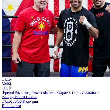
14:15
30/06
11351
Фредді Роуч поділився свіжими кадрами з тренувального
табору Менні Пак’яо
14:15, 30/06
Кадр дня
Всі новини