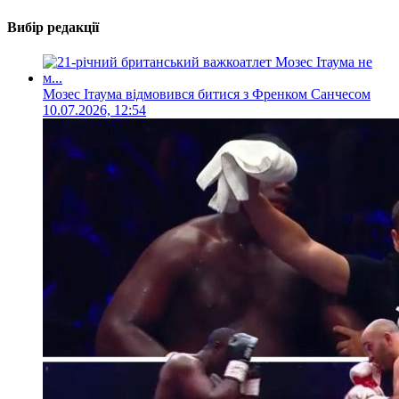
Вибір редакції
Мозес Ітаума відмовився битися з Френком Санчесом
10.07.2026, 12:54