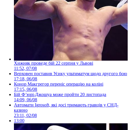
Хижняк проведе бій 22 серпня у Львові
11:52, 07/08
Верховен поставив Усику ультиматум щодо другого бою
17:18, 06/08
Конор Макгрегор переніс операцію на коліні
17:15, 06/08
Бій Ф’юрі-Джошуа може пройти 20 листопада
14:09, 06/08
Автомати Igrosoft, які досі тримають гравців у СНД-
казино
23:11, 02/08
13:00