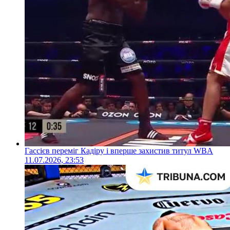
Гассієв переміг Кадіру і вперше захистив титул WBA
11.07.2026, 23:53