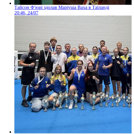
Тайсон Ф'юрі здолав Маріуша Ваха в Таїланді
20:46, 24/07