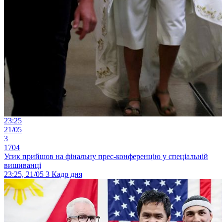
23:25
21/05
3
1704
Усик прийшов на фінальну прес-конференцію у спеціальній
вишиванці
23:25, 21/05
3
Кадр дня