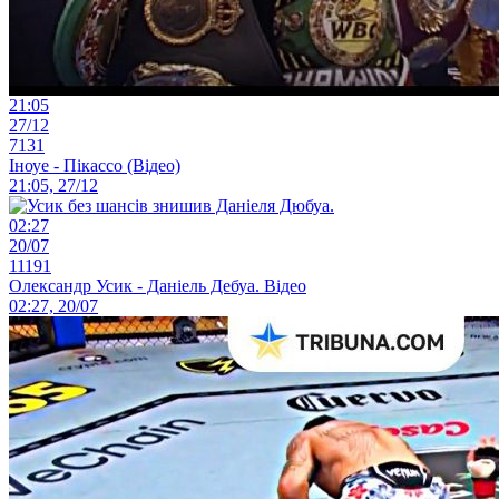
21:05
27/12
7131
Іноуе - Пікассо (Відео)
21:05, 27/12
02:27
20/07
11191
Олександр Усик - Даніель Дебуа. Відео
02:27, 20/07