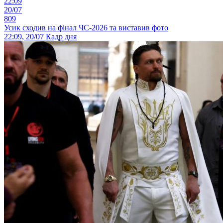
22:09
20/07
809
Усик сходив на фінал ЧС-2026 та виставив фото
22:09, 20/07
Кадр дня