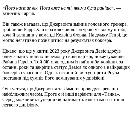
«
Його настиг вік. Ноги вже не ті, якими були раніше
», —
зазначив Гарсія.
Він також нагадав, що Джервонта змінив головного тренера,
зробивши Баррі Хантера ключовою фігурою у своєму штабі,
хоча й залишив у команді Келвіна Форда. На думку Генрі, це
могло негативно позначитися на результатах боксера.
Цікаво, що ще у квітні 2023 року Джервонта Девіс здобув
одну з найгучніших перемог у своїй кар’єрі, нокаутувавши
Райана Гарсію. Той бій став одним із найприбутковіших за
останні роки та закріпив статус Девіса як одного з найкращих
боксерів сучасності. Однак останній виступ проти Роуча
поставив під сумнів його домінування у дивізіоні.
Очікується, що Джервонта та Ламонт проведуть реванш
найближчим часом. Проте є й інші варіанти для «Танка».
Серед можливих суперників називають кілька імен із топів
легкого дивізіону.