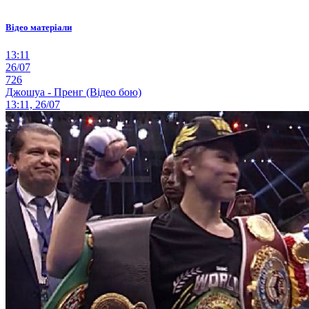
Відео матеріали
13:11
26/07
726
Джошуа - Пренг (Відео бою)
13:11, 26/07