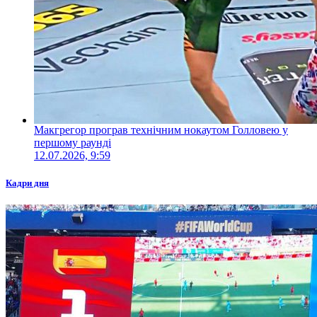
Макгрегор програв технічним нокаутом Голловею у
першому раунді
12.07.2026, 9:59
Кадри дня