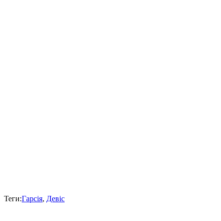
Теги:
Гарсія
,
Девіс