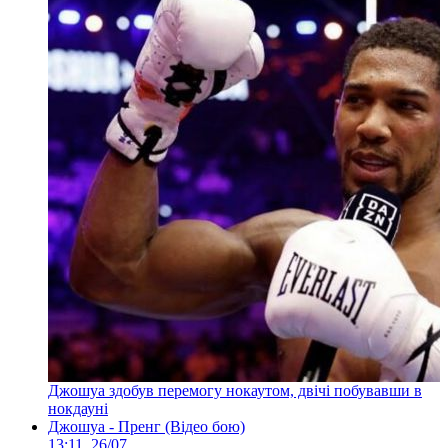
Джошуа здобув перемогу нокаутом, двічі побувавши в
нокдауні
Джошуа - Пренг (Відео бою)
13:11, 26/07