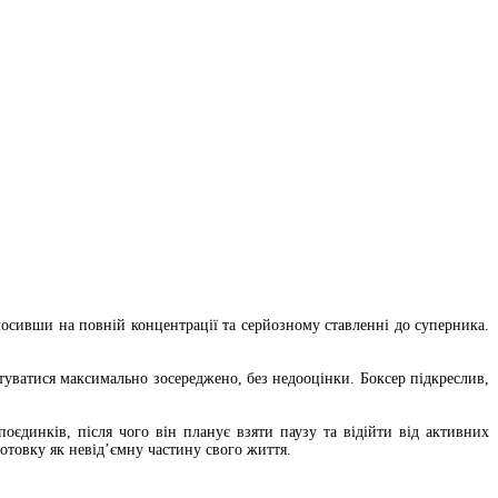
осивши на повній концентрації та серйозному ставленні до суперника.
туватися максимально зосереджено, без недооцінки. Боксер підкреслив,
єдинків, після чого він планує взяти паузу та відійти від активних
отовку як невід’ємну частину свого життя.