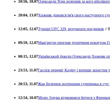
10:56, 18.07
Олександр Усик розповів за кого вболіва
20:04, 13.07
Хижняк дізнався ім'я свого наступного с
12:05, 12.07
Турнірі UFC 329, результати поєдинків
// 
09:59, 12.07
Макгрегор програв технічним нокаутом Г
00:15, 12.07
Український боксер Олександр Хижняк пр
23:53, 11.07
Гассієв переміг Кадіру і вперше захистив
20:53, 11.07
Жан Беленюк розтрощив суперника в суп
12:54, 10.07
Мозес Ітаума відмовився битися з Френко