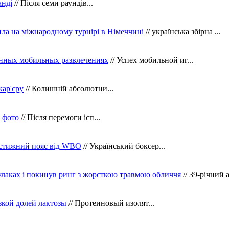
анді
// Після семи раундів...
ила на міжнародному турнірі в Німеччині
// українська збірна ...
нных мобильных развлечениях
// Успех мобильной иг...
кар'єру
// Колишній абсолютни...
в фото
// Після перемоги ісп...
рестижний пояс від WBO
// Український боксер...
кулаках і покинув ринг з жорсткою травмою обличчя
// 39-річний 
зкой долей лактозы
// Протеиновый изолят...