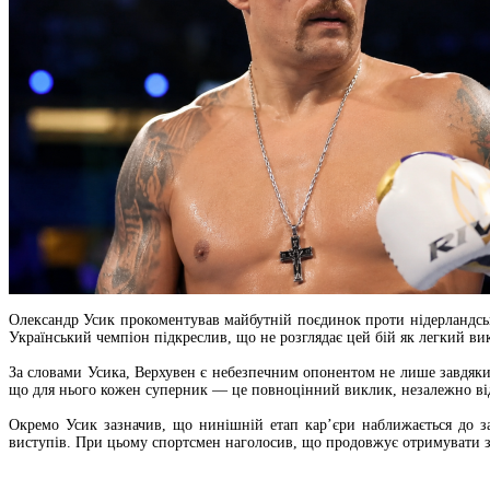
Олександр Усик прокоментував майбутній поєдинок проти нідерландськ
Український чемпіон підкреслив, що не розглядає цей бій як легкий ви
За словами Усика, Верхувен є небезпечним опонентом не лише завдяки 
що для нього кожен суперник — це повноцінний виклик, незалежно від 
Окремо Усик зазначив, що нинішній етап кар’єри наближається до за
виступів. При цьому спортсмен наголосив, що продовжує отримувати за