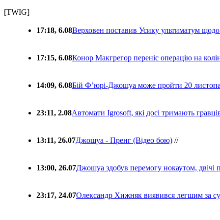
[TWIG]
17:18, 6.08
Верховен поставив Усику ультиматум щодо
17:15, 6.08
Конор Макгрегор переніс операцію на колін
14:09, 6.08
Бій Ф’юрі-Джошуа може пройти 20 листоп
23:11, 2.08
Автомати Igrosoft, які досі тримають гравц
13:11, 26.07
Джошуа - Пренг (Відео бою)
//
13:00, 26.07
Джошуа здобув перемогу нокаутом, двічі 
23:17, 24.07
Олександр Хижняк виявився легшим за с