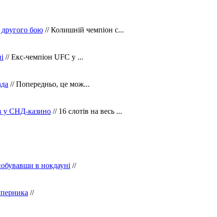
 другого бою
// Колишній чемпіон с...
і
// Екс-чемпіон UFC у ...
ада
// Попередньо, це мож...
ів у СНД-казино
// 16 слотів на весь ...
побувавши в нокдауні
//
уперника
//