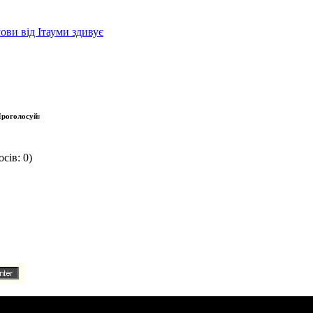
ови від Ітауми здивує
роголосуй:
сів: 0)