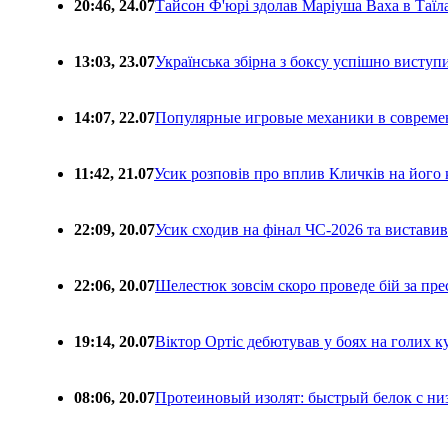
20:46, 24.07
Тайсон Ф'юрі здолав Маріуша Ваха в Таїл
13:03, 23.07
Українська збірна з боксу успішно виступ
14:07, 22.07
Популярные игровые механики в совреме
11:42, 21.07
Усик розповів про вплив Кличків на його 
22:09, 20.07
Усик сходив на фінал ЧС-2026 та вистави
22:06, 20.07
Шелестюк зовсім скоро проведе бій за п
19:14, 20.07
Віктор Ортіс дебютував у боях на голих 
08:06, 20.07
Протеиновый изолят: быстрый белок с ни