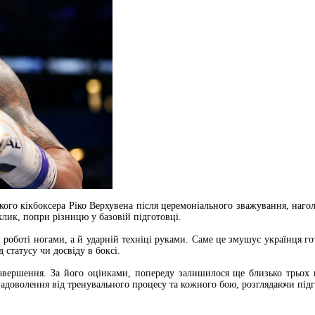
ого кікбоксера Ріко Верхувена після церемоніального зважування, нагол
клик, попри різницю у базовій підготовці.
роботі ногами, а й ударній техніці руками. Саме це змушує українця го
статусу чи досвіду в боксі.
вершення. За його оцінками, попереду залишилося ще близько трьох по
доволення від тренувального процесу та кожного бою, розглядаючи підг