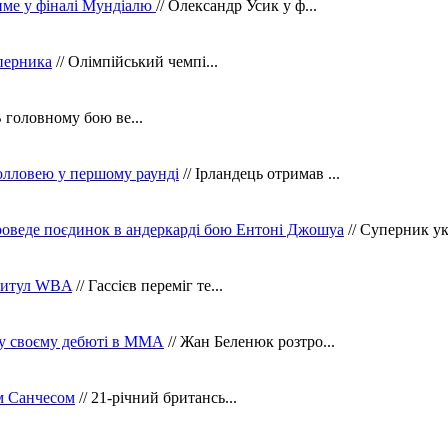
тиме у фіналі Мундіалю
// Олександр Усик у ф...
уперника
// Олімпійський чемпі...
В головному бою ве...
олловею у першому раунді
// Ірландець отримав ...
оведе поєдинок в андеркарді бою Ентоні Джошуа
// Суперник укр
 титул WBA
// Гассієв переміг те...
 у своєму дебюті в ММА
// Жан Беленюк розтро...
м Санчесом
// 21-річний британсь...