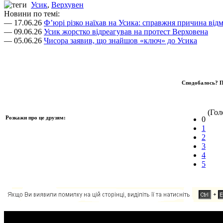
Усик
,
Верхувен
Новини по темі:
— 17.06.26
Ф’юрі різко наїхав на Усика: справжня причина відм
— 09.06.26
Усик жорстко відреагував на протест Верховена
— 05.06.26
Чисора заявив, що знайшов «ключ» до Усика
Сподобалось? П
(Голо
Розкажи про це друзям:
0
1
2
3
4
5
Додавання коментаря: