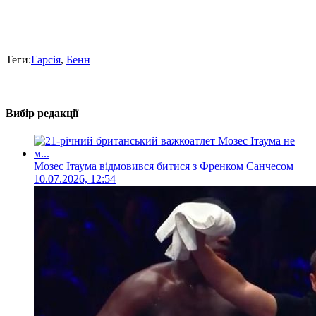
Теги:
Гарсія
,
Бенн
Вибір редакції
Мозес Ітаума відмовився битися з Френком Санчесом
10.07.2026, 12:54