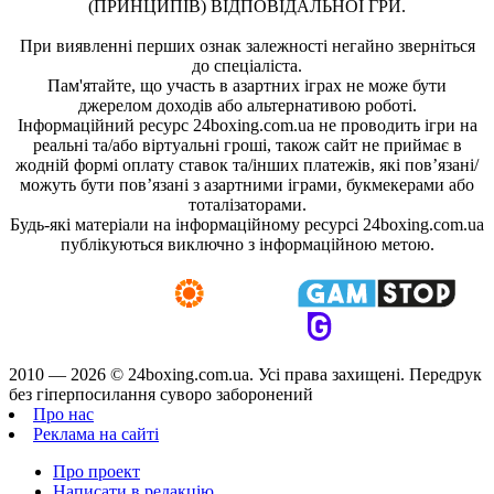
(ПРИНЦИПІВ) ВІДПОВІДАЛЬНОЇ ГРИ.
При виявленні перших ознак залежності негайно зверніться
до спеціаліста.
Пам'ятайте, що участь в азартних іграх не може бути
джерелом доходів або альтернативою роботі.
Інформаційний ресурс 24boxing.com.ua не проводить ігри на
реальні та/або віртуальні гроші, також сайт не приймає в
жодній формі оплату ставок та/інших платежів, які пов’язані/
можуть бути пов’язані з азартними іграми, букмекерами або
тоталізаторами.
Будь-які матеріали на інформаційному ресурсі 24boxing.com.ua
публікуються виключно з інформаційною метою.
2010 — 2026 ©
24boxing.com.ua.
Усi права захищенi. Передрук
без гіперпосилання суворо заборонений
Про нас
Реклама на сайті
Про проект
Написати в редакцію