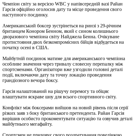
Чемпіон світу за версією WBC у напівсередній вазі Райан
Гарсія офіційно оголосив дату та місце проведення свого
наступного поєдинку.
Американський боксер зустрінеться на ринзі з 29-річним
британцем Конором Бенном, який є сином колишнього
дворазового чемпіона світу Найджела Бенна. Очікуване
протистояння двох безкомпромісних бійців відбудеться на
початку осені в США.
Майбутній поєдинок матиме для американського чемпіона
особливе значення через тривалу словесну перепалку між
спортсменами. Організатори вже узгодили головні деталі
події, включаючи дату та точну локацію проведення
грандіозного вечора боксу.
Гарсія налаштований на рішучу перемогу та обіцяє
влаштувати яскраве шоу для всього спортивного світу.
Конфлікт між боксерами вийшов на новий рівень після серії
різких заяв з боку британського претендента. Райан Гарсія
вирішив особисто прокоментувати ситуацію та озвучив деталі
майбутнього мегафайту.
Спортсмен не приховує свого роздратування поведінкою