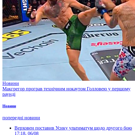
Новини
Макгрегор програв технічним нокаутом Голловею у першому
раунді
Новини
попередні новини
Верховен поставив Усику ультиматум щодо другого бою
17:18, 06/08