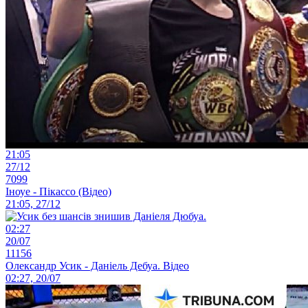
21:05
27/12
7099
Іноуе - Пікассо (Відео)
21:05, 27/12
02:27
20/07
11156
Олександр Усик - Даніель Дебуа. Відео
02:27, 20/07