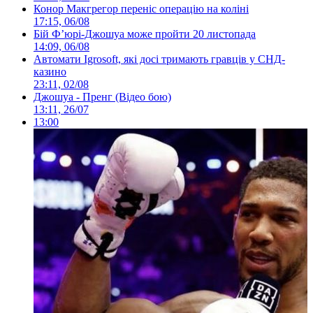
Конор Макгрегор переніс операцію на коліні
17:15, 06/08
Бій Ф’юрі-Джошуа може пройти 20 листопада
14:09, 06/08
Автомати Igrosoft, які досі тримають гравців у СНД-
казино
23:11, 02/08
Джошуа - Пренг (Відео бою)
13:11, 26/07
13:00