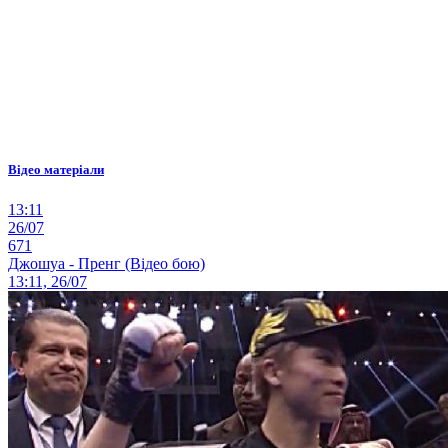
Відео матеріали
13:11
26/07
671
Джошуа - Пренг (Відео бою)
13:11, 26/07