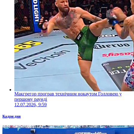
Макгрегор програв технічним нокаутом Голловею у
першому раунді
12.07.2026, 9:59
Кадри дня