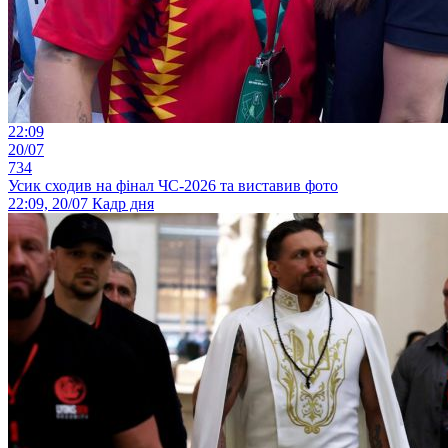
22:09
20/07
734
Усик сходив на фінал ЧС-2026 та виставив фото
22:09, 20/07
Кадр дня