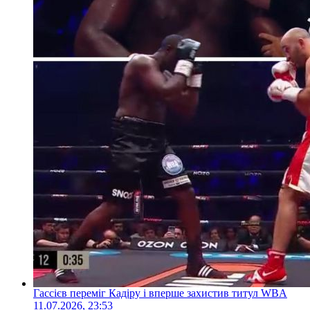
Гассієв переміг Кадіру і вперше захистив титул WBA
11.07.2026, 23:53