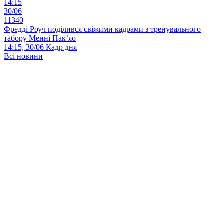
14:15
30/06
11340
Фредді Роуч поділився свіжими кадрами з тренувального
табору Менні Пак’яо
14:15, 30/06
Кадр дня
Всі новини