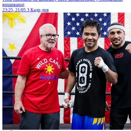
вишиванці
23:25, 21/05
3
Кадр дня