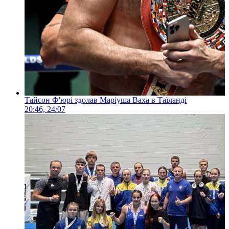
Тайсон Ф'юрі здолав Маріуша Ваха в Таїланді
20:46, 24/07