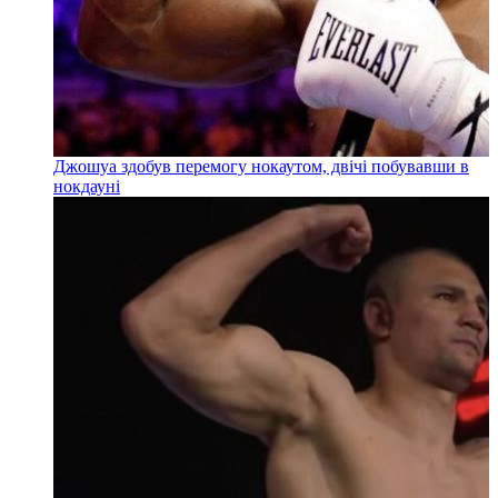
Джошуа здобув перемогу нокаутом, двічі побувавши в
нокдауні