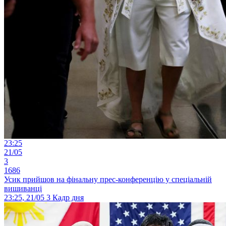
23:25
21/05
3
1686
Усик прийшов на фінальну прес-конференцію у спеціальній
вишиванці
23:25, 21/05
3
Кадр дня