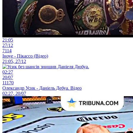
21:05
27/12
7114
Іноуе - Пікассо (Відео)
21:05, 27/12
02:27
20/07
11170
Олександр Усик - Даніель Дебуа. Відео
02:27, 20/07