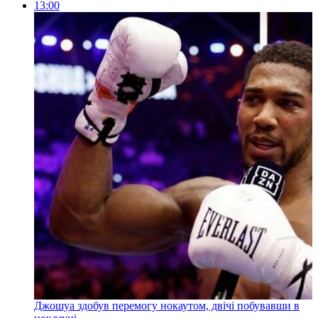
13:00
Джошуа здобув перемогу нокаутом, двічі побувавши в