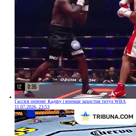
Гассієв переміг Кадіру і вперше захистив титул WBA
11.07.2026, 23:53