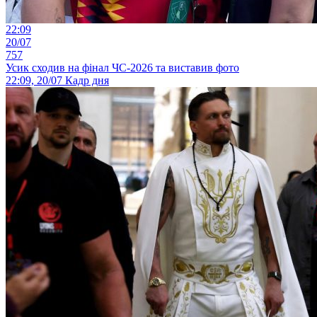
22:09
20/07
757
Усик сходив на фінал ЧС-2026 та виставив фото
22:09, 20/07
Кадр дня