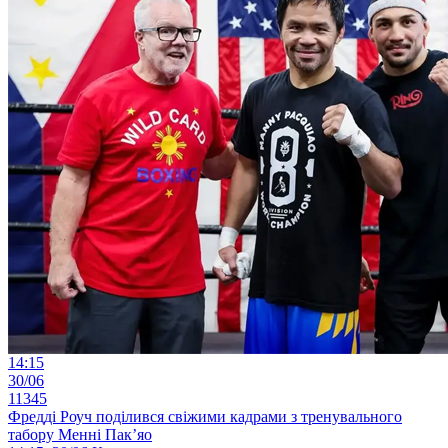
14:15
30/06
11345
Фредді Роуч поділився свіжими кадрами з тренувального
табору Менні Пак’яо