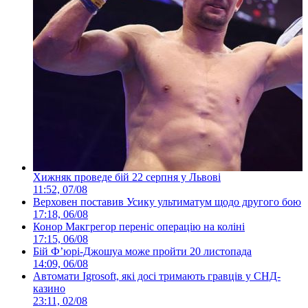
Хижняк проведе бій 22 серпня у Львові
11:52, 07/08
Верховен поставив Усику ультиматум щодо другого бою
17:18, 06/08
Конор Макгрегор переніс операцію на коліні
17:15, 06/08
Бій Ф’юрі-Джошуа може пройти 20 листопада
14:09, 06/08
Автомати Igrosoft, які досі тримають гравців у СНД-
казино
23:11, 02/08