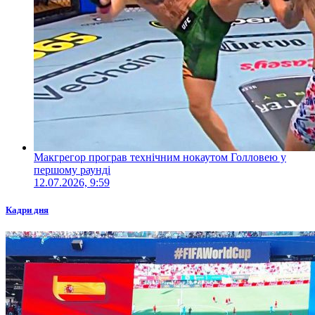
Макгрегор програв технічним нокаутом Голловею у
першому раунді
12.07.2026, 9:59
Кадри дня