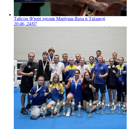
Тайсон Ф'юрі здолав Маріуша Ваха в Таїланді
20:46, 24/07