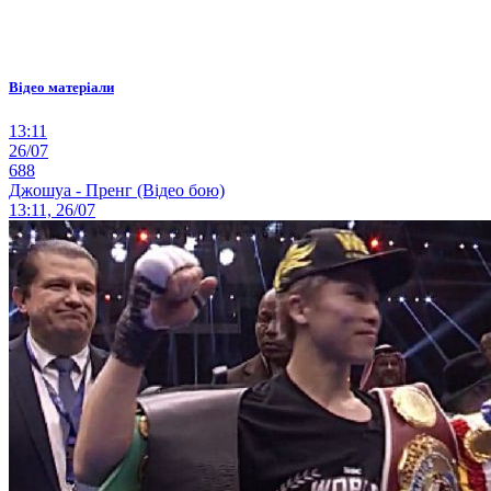
Відео матеріали
13:11
26/07
688
Джошуа - Пренг (Відео бою)
13:11, 26/07