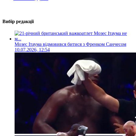
Вибір редакції
Мозес Ітаума відмовився битися з Френком Санчесом
10.07.2026, 12:54