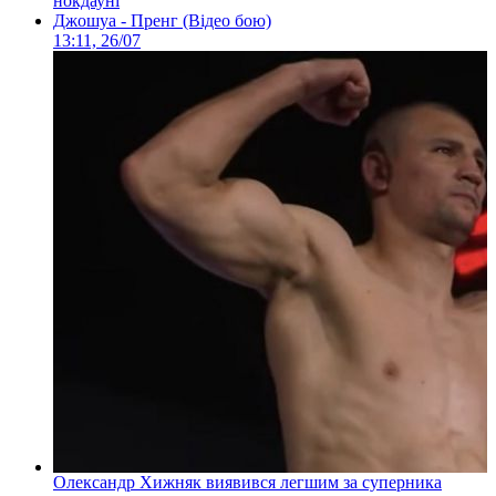
нокдауні
Джошуа - Пренг (Відео бою)
13:11, 26/07
Олександр Хижняк виявився легшим за суперника