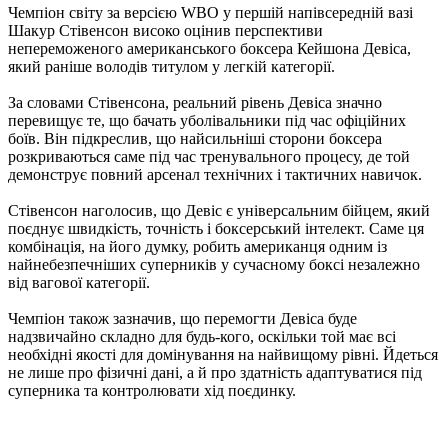
Чемпіон світу за версією WBO у першій напівсередній вазі
Шакур Стівенсон високо оцінив перспективи
непереможеного американського боксера Кейшона Девіса,
який раніше володів титулом у легкій категорії.
За словами Стівенсона, реальний рівень Девіса значно
перевищує те, що бачать уболівальники під час офіційних
боїв. Він підкреслив, що найсильніші сторони боксера
розкриваються саме під час тренувального процесу, де той
демонструє повний арсенал технічних і тактичних навичок.
Стівенсон наголосив, що Девіс є універсальним бійцем, який
поєднує швидкість, точність і боксерський інтелект. Саме ця
комбінація, на його думку, робить американця одним із
найнебезпечніших суперників у сучасному боксі незалежно
від вагової категорії.
Чемпіон також зазначив, що перемогти Девіса буде
надзвичайно складно для будь-кого, оскільки той має всі
необхідні якості для домінування на найвищому рівні. Йдеться
не лише про фізичні дані, а й про здатність адаптуватися під
суперника та контролювати хід поєдинку.