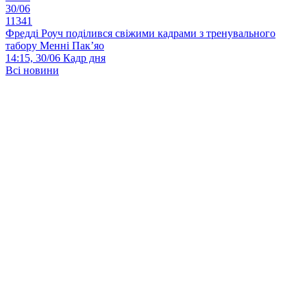
30/06
11341
Фредді Роуч поділився свіжими кадрами з тренувального
табору Менні Пак’яо
14:15, 30/06
Кадр дня
Всі новини