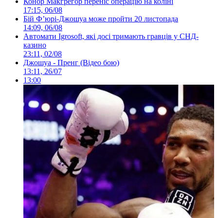
Конор Макгрегор переніс операцію на коліні
17:15, 06/08
Бій Ф’юрі-Джошуа може пройти 20 листопада
14:09, 06/08
Автомати Igrosoft, які досі тримають гравців у СНД-
казино
23:11, 02/08
Джошуа - Пренг (Відео бою)
13:11, 26/07
13:00