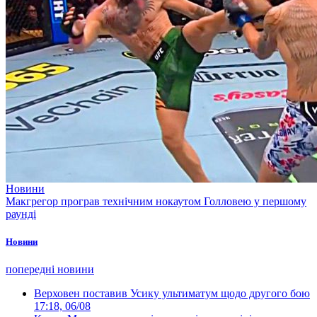
Новини
Макгрегор програв технічним нокаутом Голловею у першому
раунді
Новини
попередні новини
Верховен поставив Усику ультиматум щодо другого бою
17:18, 06/08