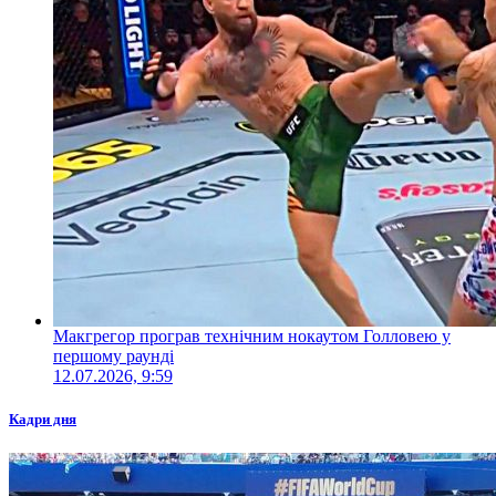
Макгрегор програв технічним нокаутом Голловею у
першому раунді
12.07.2026, 9:59
Кадри дня