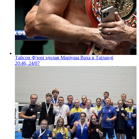
Тайсон Ф'юрі здолав Маріуша Ваха в Таїланді
20:46, 24/07