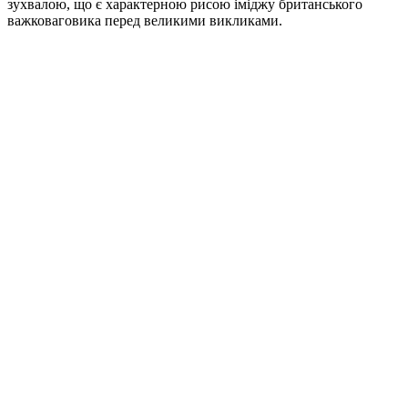
зухвалою, що є характерною рисою іміджу британського
важковаговика перед великими викликами.