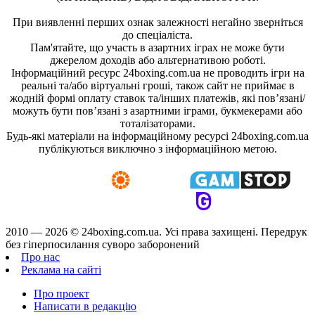
При виявленні перших ознак залежності негайно зверніться
до спеціаліста.
Пам'ятайте, що участь в азартних іграх не може бути
джерелом доходів або альтернативою роботі.
Інформаційний ресурс 24boxing.com.ua не проводить ігри на
реальні та/або віртуальні гроші, також сайт не приймає в
жодній формі оплату ставок та/інших платежів, які пов’язані/
можуть бути пов’язані з азартними іграми, букмекерами або
тоталізаторами.
Будь-які матеріали на інформаційному ресурсі 24boxing.com.ua
публікуються виключно з інформаційною метою.
2010 — 2026 ©
24boxing.com.ua.
Усi права захищенi. Передрук
без гіперпосилання суворо заборонений
Про нас
Реклама на сайті
Про проект
Написати в редакцію