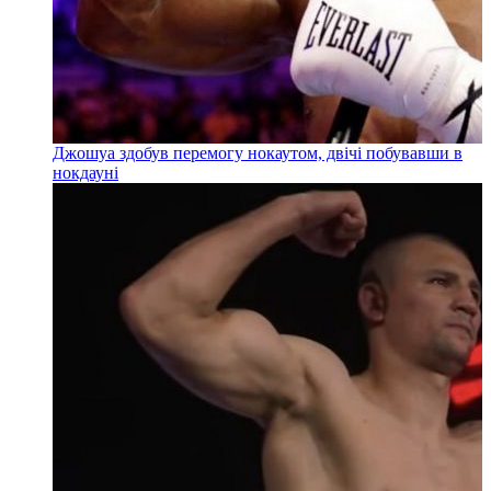
Джошуа здобув перемогу нокаутом, двічі побувавши в
нокдауні