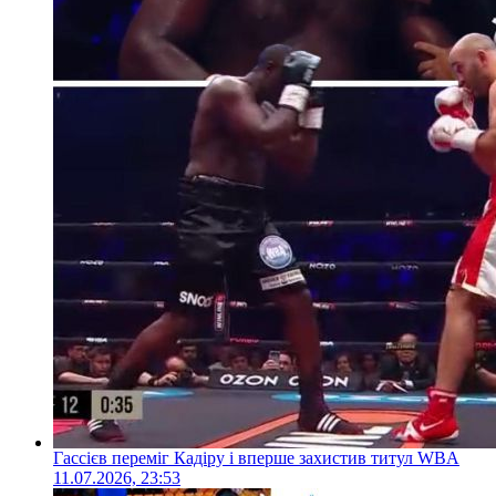
Гассієв переміг Кадіру і вперше захистив титул WBA
11.07.2026, 23:53