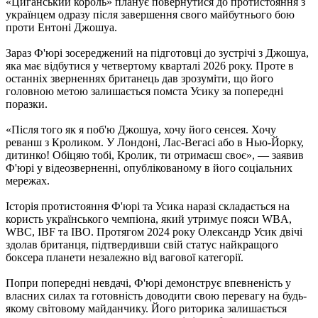
«Циганський король» планує повернутися до протистояння з
українцем одразу після завершення свого майбутнього бою
проти Ентоні Джошуа.
Зараз Ф'юрі зосереджений на підготовці до зустрічі з Джошуа,
яка має відбутися у четвертому кварталі 2026 року. Проте в
останніх зверненнях британець дав зрозуміти, що його
головною метою залишається помста Усику за попередні
поразки.
«Після того як я поб'ю Джошуа, хочу його сенсея. Хочу
реванш з Кроликом. У Лондоні, Лас-Вегасі або в Нью-Йорку,
дитинко! Обіцяю тобі, Кролик, ти отримаєш своє», — заявив
Ф'юрі у відеозверненні, опублікованому в його соціальних
мережах.
Історія протистояння Ф'юрі та Усика наразі складається на
користь українського чемпіона, який утримує пояси WBA,
WBC, IBF та IBO. Протягом 2024 року Олександр Усик двічі
здолав британця, підтвердивши свій статус найкращого
боксера планети незалежно від вагової категорії.
Попри попередні невдачі, Ф'юрі демонструє впевненість у
власних силах та готовність доводити свою перевагу на будь-
якому світовому майданчику. Його риторика залишається