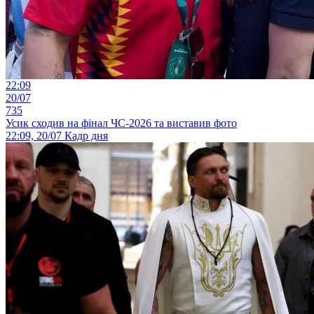
22:09
20/07
735
Усик сходив на фінал ЧС-2026 та виставив фото
22:09, 20/07
Кадр дня