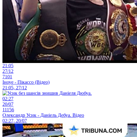
21:05
27/12
7101
Іноуе - Пікассо (Відео)
21:05, 27/12
02:27
20/07
11156
Олександр Усик - Даніель Дебуа. Відео
02:27, 20/07