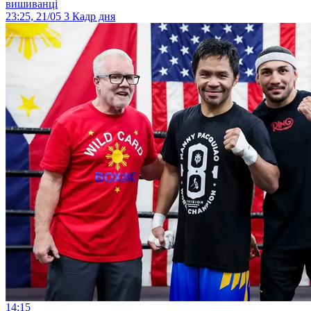
вишиванці
23:25, 21/05
3
Кадр дня
14:15