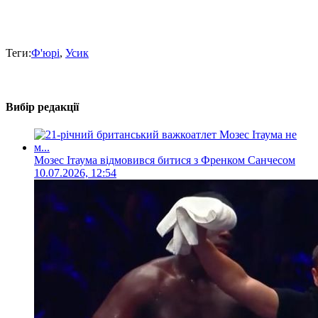
Теги:
Ф'юрі
,
Усик
Вибір редакції
Мозес Ітаума відмовився битися з Френком Санчесом
10.07.2026, 12:54