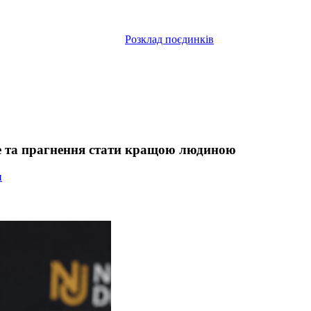
Розклад поєдинків
ле та прагнення стати кращою людиною
и