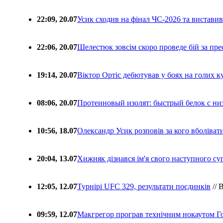
22:09, 20.07
Усик сходив на фінал ЧС-2026 та вистави
22:06, 20.07
Шелестюк зовсім скоро проведе бій за п
19:14, 20.07
Віктор Ортіс дебютував у боях на голих 
08:06, 20.07
Протеиновый изолят: быстрый белок с ни
10:56, 18.07
Олександр Усик розповів за кого вболіва
20:04, 13.07
Хижняк дізнався ім'я свого наступного с
12:05, 12.07
Турнірі UFC 329, результати поєдинків
// 
09:59, 12.07
Макгрегор програв технічним нокаутом Г