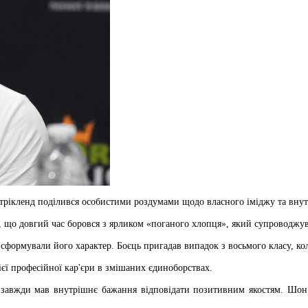
трікленд поділився особистими роздумами щодо власного іміджу та внут
, що довгий час боровся з ярликом «поганого хлопця», який супроводжув
і сформували його характер. Боєць пригадав випадок з восьмого класу, к
ієї професійної кар'єри в змішаних єдиноборствах.
н завжди мав внутрішнє бажання відповідати позитивним якостям. Шон н