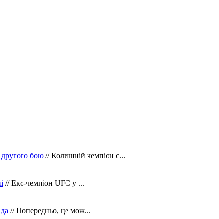
 другого бою
// Колишній чемпіон с...
і
// Екс-чемпіон UFC у ...
ада
// Попередньо, це мож...