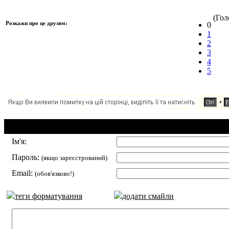
(Голо
Розкажи про це друзям:
0
1
2
3
4
5
Додавання коментаря:
Ім'я:
Пароль:
(якщо зареєстрований)
Email:
(обов'язково!)
теги форматування
додати смайли