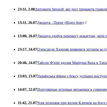
23:11, 2.08
Автомати Igrosoft, які досі тримають гравц
13:11, 26.07
Джошуа - Пренг (Відео бою)
//
13:00, 26.07
Джошуа здобув перемогу нокаутом, двічі 
23:17, 24.07
Олександр Хижняк виявився легшим за с
20:46, 24.07
Тайсон Ф'юрі здолав Маріуша Ваха в Таїл
13:03, 23.07
Українська збірна з боксу успішно виступ
14:07, 22.07
Популярные игровые механики в совреме
11:42, 21.07
Усик розповів про вплив Кличків на його 