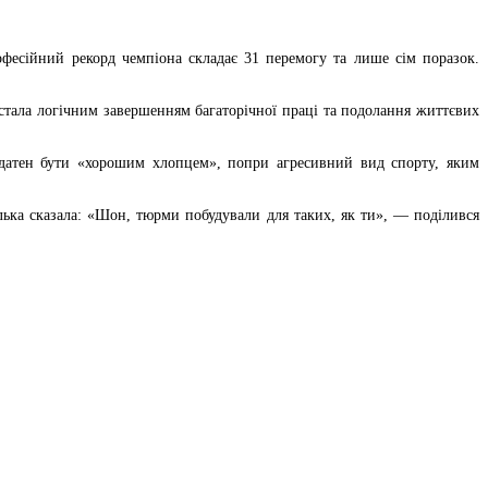
рофесійний рекорд чемпіона складає 31 перемогу та лише сім поразок.
 стала логічним завершенням багаторічної праці та подолання життєвих
 здатен бути «хорошим хлопцем», попри агресивний вид спорту, яким
ька сказала: «Шон, тюрми побудували для таких, як ти», — поділився