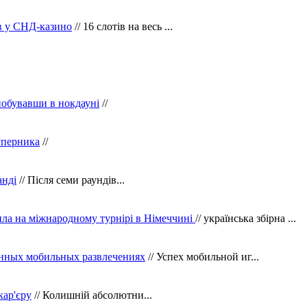
ів у СНД-казино
// 16 слотів на весь ...
побувавши в нокдауні
//
уперника
//
анді
// Після семи раундів...
ила на міжнародному турнірі в Німеччині
// українська збірна ...
нных мобильных развлечениях
// Успех мобильной иг...
кар'єру
// Колишній абсолютни...