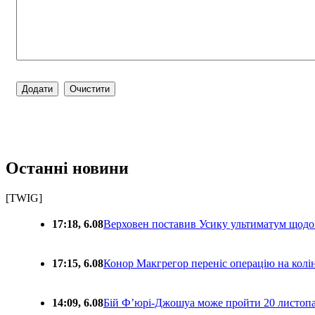
Останні новини
[TWIG]
17:18, 6.08
Верховен поставив Усику ультиматум щодо
17:15, 6.08
Конор Макгрегор переніс операцію на колін
14:09, 6.08
Бій Ф’юрі-Джошуа може пройти 20 листоп