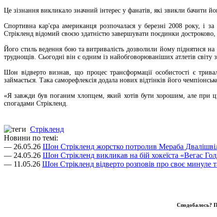
Це зізнання викликало значний інтерес у фанатів, які звикли бачити йо
Спортивна кар'єра американця розпочалася у березні 2008 року, і за
Стрікленд відомий своєю здатністю завершувати поєдинки достроково, що
Його стиль ведення бою та витривалість дозволили йому піднятися на 
труднощів. Сьогодні він є одним із найобговорюваніших атлетів світу 
Шон відверто визнав, що процес трансформації особистості є трива
займається. Така саморефлексія додала нових відтінків його чемпіонськ
«Я завжди був поганим хлопцем, який хотів бути хорошим, але при ц
спогадами Стрікленд.
Стрікленд
Новини по темі:
— 26.05.26
Шон Стрікленд жорстко потролив Мераба Двалішві
— 24.05.26
Шон Стрікленд викликав на бій хокеїста «Вегас Го
— 11.05.26
Шон Стрікленд відверто розповів про своє минуле
Сподобалось? П