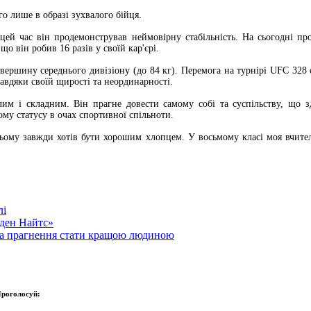
го лише в образі зухвалого бійця.
 цей час він продемонстрував неймовірну стабільність. На сьогодні п
 він робив 16 разів у своїй кар'єрі.
вершину середнього дивізіону (до 84 кг). Перемога на турнірі UFC 328
завдяки своїй щирості та неординарності.
лим і складним. Він прагне довести самому собі та суспільству, що
ому статусу в очах спортивної спільноти.
ьому завжди хотів бути хорошим хлопцем. У восьмому класі моя вчител
лі
лден Найтс»
 та прагнення стати кращою людиною
роголосуй: