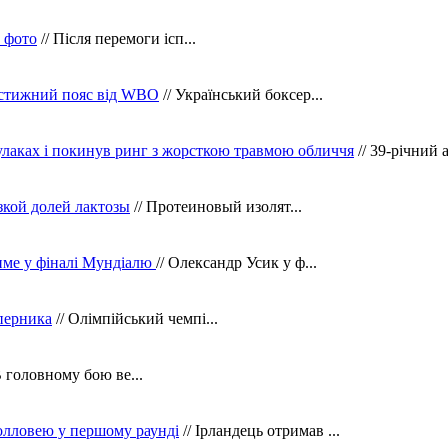
в фото
// Після перемоги ісп...
рестижний пояс від WBO
// Український боксер...
кулаках і покинув ринг з жорсткою травмою обличчя
// 39-річний 
зкой долей лактозы
// Протеиновый изолят...
тиме у фіналі Мундіалю
// Олександр Усик у ф...
уперника
// Олімпійський чемпі...
В головному бою ве...
олловею у першому раунді
// Ірландець отримав ...