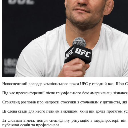
Новоспечений володар чемпіонського пояса UFC у середній вазі Шон С
Під час пресконференції після тріумфального бою американець зізнався
Стрікленд розповів про непрості стосунки з оточенням у дитинстві, як
Ці слова стали для нього певним викликом, який він долав протягом ус
За словами атлета, попри специфічну репутацію в медіапросторі, ві
публічної особи та професіонала.