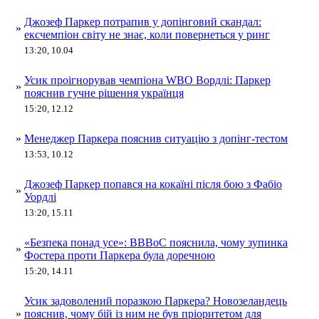
Джозеф Паркер потрапив у допінговий скандал:
»
ексчемпіон світу не знає, коли повернеться у ринг
13:20, 10.04
Усик проігнорував чемпіона WBO Вордлі: Паркер
»
пояснив гучне рішення українця
15:20, 12.12
»
Менеджер Паркера пояснив ситуацію з допінг-тестом
13:53, 10.12
Джозеф Паркер попався на кокаїні після бою з Фабіо
»
Уордлі​
13:20, 15.11
«Безпека понад усе»: BBBoC пояснила, чому зупинка
»
Фостера проти Паркера була доречною
15:20, 14.11
Усик задоволений поразкою Паркера? Новозеландець
»
пояснив, чому бій із ним не був пріоритетом для