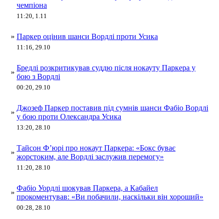
чемпіона
11:20, 1.11
»
Паркер оцінив шанси Вордлі проти Усика
11:16, 29.10
Бредлі розкритикував суддю після нокауту Паркера у
»
бою з Вордлі
00:20, 29.10
Джозеф Паркер поставив під сумнів шанси Фабіо Вордлі
»
у бою проти Олександра Усика
13:20, 28.10
Тайсон Ф’юрі про нокаут Паркера: «Бокс буває
»
жорстоким, але Вордлі заслужив перемогу»
11:20, 28.10
Фабіо Уордлі шокував Паркера, а Кабайел
»
прокоментував: «Ви побачили, наскільки він хороший»
00:28, 28.10