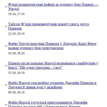
Ф'юрі розкритикував рефері за зупинку бою Паркер —
»
Уордлі
19:24, 27.10
Тайсон Фʼюрі прокоментував нокаут свого друга
»
Паркера
22:20, 26.10
Фабіо Уордлі шокував Паркера у Лондоні: Карл Фроч
»
назвав зупинку бою передчасною
19:20, 26.10
Паркер після поразки Вордлі визначився з майбутнім у
»
боксі: "Ще один програш – і все"
15:20, 26.10
Фабіо Вордлі сенсаційно зупинив Джозефа Паркера в
»
Лондоні й зірвав куш у мільйони
09:20, 26.10
Фабіо Вордлі готується приголомшити Джозефа
»
Паркера: на кону бій з Олександром Усиком