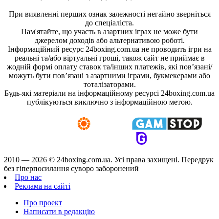
При виявленні перших ознак залежності негайно зверніться
до спеціаліста.
Пам'ятайте, що участь в азартних іграх не може бути
джерелом доходів або альтернативою роботі.
Інформаційний ресурс 24boxing.com.ua не проводить ігри на
реальні та/або віртуальні гроші, також сайт не приймає в
жодній формі оплату ставок та/інших платежів, які пов’язані/
можуть бути пов’язані з азартними іграми, букмекерами або
тоталізаторами.
Будь-які матеріали на інформаційному ресурсі 24boxing.com.ua
публікуються виключно з інформаційною метою.
2010 — 2026 ©
24boxing.com.ua.
Усi права захищенi. Передрук
без гіперпосилання суворо заборонений
Про нас
Реклама на сайті
Про проект
Написати в редакцію