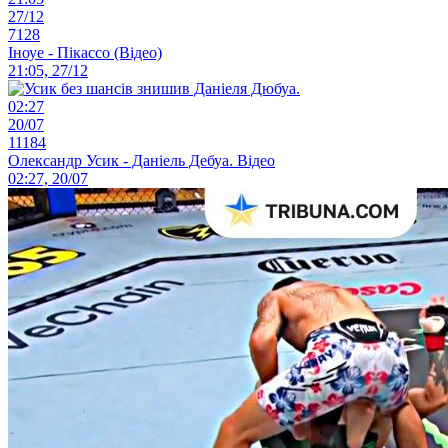
27/12
7128
Іноуе - Пікассо (Відео)
21:05, 27/12
02:27
20/07
11184
Олександр Усик - Даніель Дебуа. Відео
02:27, 20/07