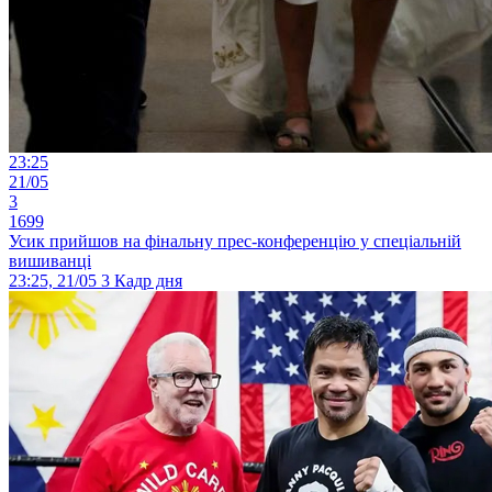
23:25
21/05
3
1699
Усик прийшов на фінальну прес-конференцію у спеціальній
вишиванці
23:25, 21/05
3
Кадр дня