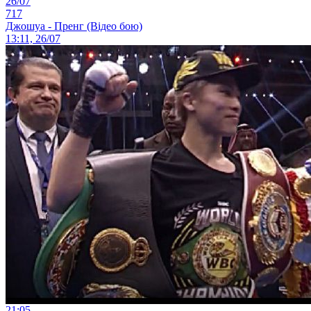
26/07
717
Джошуа - Пренг (Відео бою)
13:11, 26/07
21:05