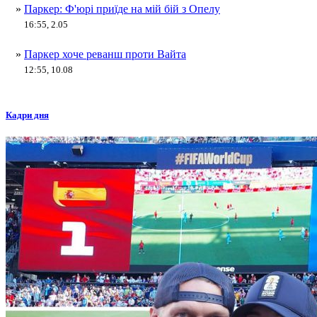
»
Паркер: Ф'юрі приїде на мій бій з Опелу
16:55, 2.05
»
Паркер хоче реванш проти Вайта
12:55, 10.08
Кадри дня