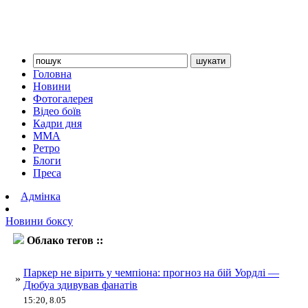
Головна
Новини
Фотогалерея
Відео боїв
Кадри дня
ММА
Ретро
Блоги
Преса
Адмінка
Новини боксу
Облако тегов ::
Паркер
Паркер не вірить у чемпіона: прогноз на бій Уордлі —
»
Дюбуа здивував фанатів
15:20, 8.05