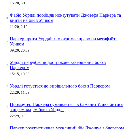
15:20, 5.10
Фабіо Уордлі пообіцяв нокаутувати Джозефа Паркера та
»
вийти на бій з Усиком
11:20, 2.10
Паркер проти Уордлі: хто отримає право на мегафайт з
»
Усиком
09:20, 26.09
Уордлі передбачив дострокове завершення бою з
»
Паркером
15:15, 19.09
»
Уордлі готується до вирішального бою з Паркером
22:29, 11.09
Промоутер Паркера сумнівається в бажанні Усика битися
»
з переможцем бою з Уордлі
22:29, 9.09
Паркер розкритикував можливий бій Джошуа з блогером