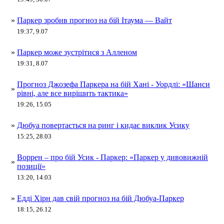
»
Паркер зробив прогноз на бій Ітаума — Вайт
19:37, 9.07
»
Паркер може зустрітися з Алленом
19:31, 8.07
Прогноз Джозефа Паркера на бій Хані - Уордлі: «Шанси
»
рівні, але все вирішить тактика»
19:26, 15.05
»
Дюбуа повертається на ринг і кидає виклик Усику
15:25, 28.03
Воррен – про бій Усик - Паркер: «Паркер у дивовижній
»
позиції»
13:20, 14.03
»
Едді Хірн дав свій прогноз на бій Дюбуа-Паркер
18:15, 26.12