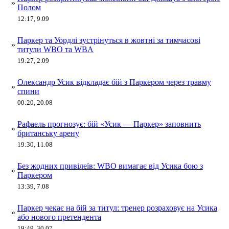
»
Полом
12:17, 9.09
Паркер та Уордлі зустрінуться в жовтні за тимчасові
»
титули WBO та WBA
19:27, 2.09
Олександр Усик відкладає бій з Паркером через травму
»
спини
00:20, 20.08
Рафаель прогнозує: бій «Усик — Паркер» заповнить
»
британську арену
19:30, 11.08
Без жодних привілеїв: WBO вимагає від Усика бою з
»
Паркером
13:39, 7.08
Паркер чекає на бій за титул: тренер розраховує на Усика
»
або нового претендента
19:49, 30.07