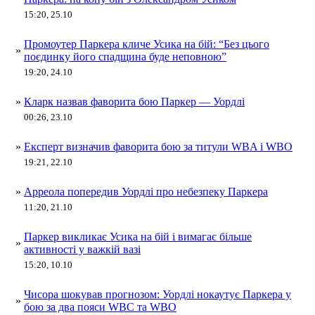
15:20, 25.10
Промоутер Паркерa кличе Усика на бій: “Без цього
»
поєдинку його спадщина буде неповною”
19:20, 24.10
»
Кларк назвав фаворита бою Паркер — Уордлі
00:26, 23.10
»
Експерт визначив фаворита бою за титули WBA і WBO
19:21, 22.10
»
Арреола попередив Уордлі про небезпеку Паркера
11:20, 21.10
Паркер викликає Усика на бій і вимагає більше
»
активності у важкій вазі
15:20, 10.10
Чисора шокував прогнозом: Уордлі нокаутує Паркера у
»
бою за два пояси WBC та WBO