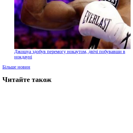
Джошуа здобув перемогу нокаутом, двічі побувавши в
нокдауні
Більше новин
Читайте також