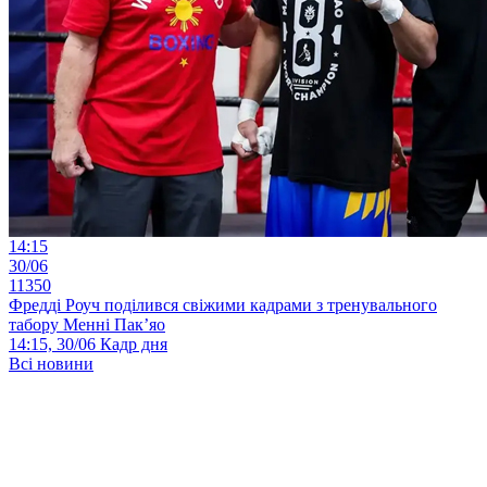
14:15
30/06
11350
Фредді Роуч поділився свіжими кадрами з тренувального
табору Менні Пак’яо
14:15, 30/06
Кадр дня
Всі новини