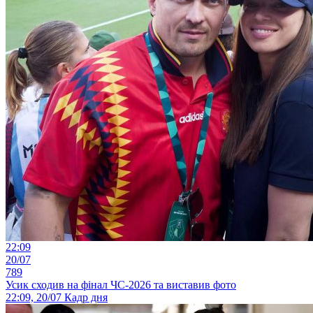
22:09
20/07
789
Усик сходив на фінал ЧС-2026 та виставив фото
22:09, 20/07
Кадр дня