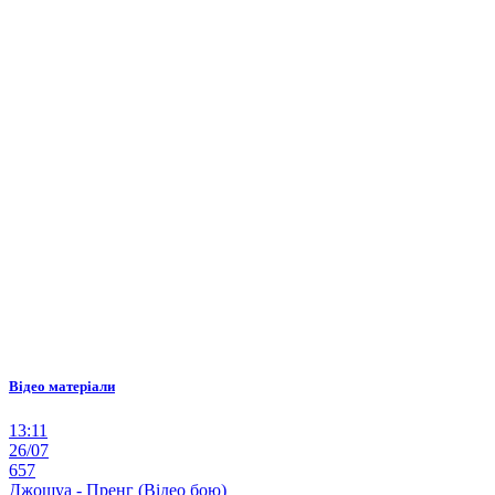
Відео матеріали
13:11
26/07
657
Джошуа - Пренг (Відео бою)