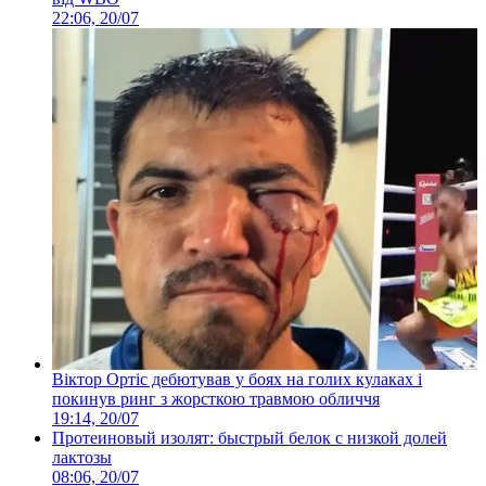
22:06, 20/07
Віктор Ортіс дебютував у боях на голих кулаках і
покинув ринг з жорсткою травмою обличчя
19:14, 20/07
Протеиновый изолят: быстрый белок с низкой долей
лактозы
08:06, 20/07