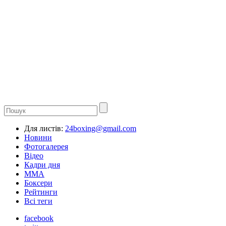
Для листів:
24boxing@gmail.com
Новини
Фотогалерея
Відео
Кадри дня
ММА
Боксери
Рейтинги
Всі теги
facebook