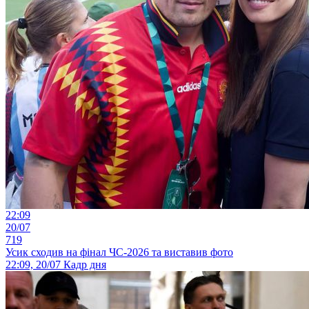
22:09
20/07
719
Усик сходив на фінал ЧС-2026 та виставив фото
22:09, 20/07
Кадр дня