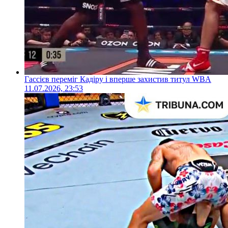
Гассієв переміг Кадіру і вперше захистив титул WBA
11.07.2026, 23:53