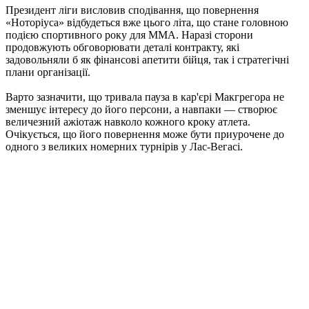
Президент ліги висловив сподівання, що повернення
«Ноторіуса» відбудеться вже цього літа, що стане головною
подією спортивного року для ММА. Наразі сторони
продовжують обговорювати деталі контракту, які
задовольняли б як фінансові апетити бійця, так і стратегічні
плани організації.
Варто зазначити, що тривала пауза в кар'єрі Макгрегора не
зменшує інтересу до його персони, а навпаки — створює
величезний ажіотаж навколо кожного кроку атлета.
Очікується, що його повернення може бути приурочене до
одного з великих номерних турнірів у Лас-Вегасі.