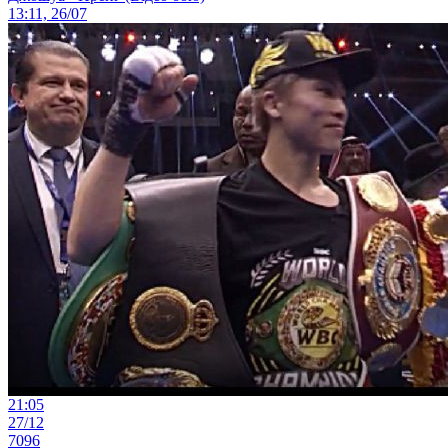
13:11, 26/07
21:05
27/12
7096