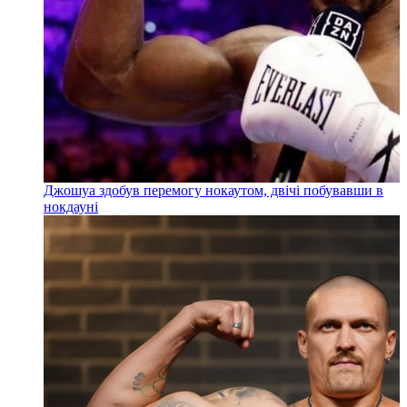
Джошуа здобув перемогу нокаутом, двічі побувавши в
нокдауні