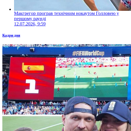
Макгрегор програв технічним нокаутом Голловею у
першому раунді
12.07.2026, 9:59
Кадри дня