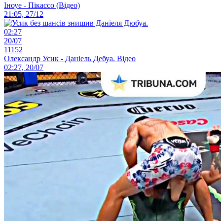
Іноуе - Пікассо (Відео)
21:05, 27/12
02:27
20/07
11152
Олександр Усик - Даніель Дебуа. Відео
02:27, 20/07