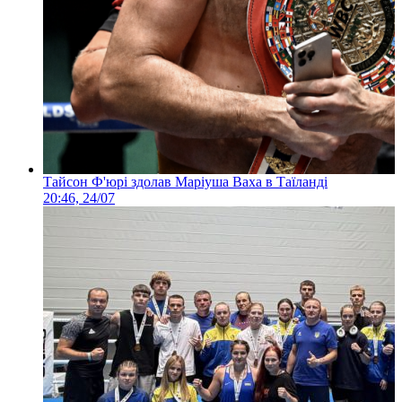
Тайсон Ф'юрі здолав Маріуша Ваха в Таїланді
20:46, 24/07