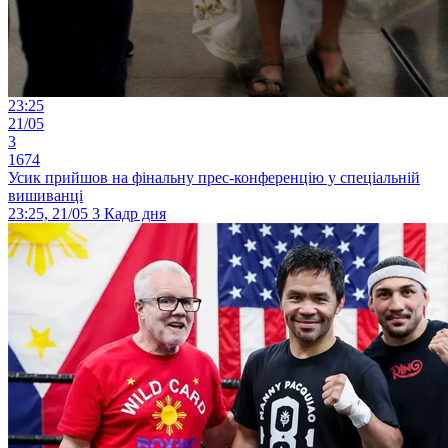
23:25
21/05
3
1674
Усик прийшов на фінальну прес-конференцію у спеціальній
вишиванці
23:25, 21/05
3
Кадр дня