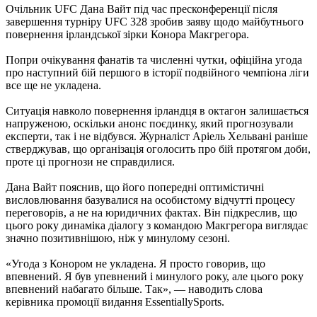
Очільник UFC Дана Вайт під час пресконференції після
завершення турніру UFC 328 зробив заяву щодо майбутнього
повернення ірландської зірки Конора Макгрегора.
Попри очікування фанатів та численні чутки, офіційна угода
про наступний бій першого в історії подвійного чемпіона ліги
все ще не укладена.
Ситуація навколо повернення ірландця в октагон залишається
напруженою, оскільки анонс поєдинку, який прогнозували
експерти, так і не відбувся. Журналіст Аріель Хельвані раніше
стверджував, що організація оголосить про бій протягом доби,
проте ці прогнози не справдилися.
Дана Вайт пояснив, що його попередні оптимістичні
висловлювання базувалися на особистому відчутті процесу
переговорів, а не на юридичних фактах. Він підкреслив, що
цього року динаміка діалогу з командою Макгрегора виглядає
значно позитивнішою, ніж у минулому сезоні.
«Угода з Конором не укладена. Я просто говорив, що
впевнений. Я був упевнений і минулого року, але цього року
впевнений набагато більше. Так», — наводить слова
керівника промоції видання EssentiallySports.