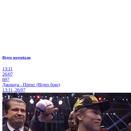
Відео матеріали
13:11
26/07
697
Джошуа - Пренг (Відео бою)
13:11, 26/07