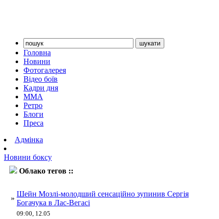
Головна
Новини
Фотогалерея
Відео боїв
Кадри дня
ММА
Ретро
Блоги
Преса
Адмінка
Новини боксу
Облако тегов ::
Богачук
Шейн Мозлі-молодший сенсаційно зупинив Сергія
»
Богачука в Лас-Вегасі
09:00, 12.05