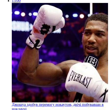
13:00
Джошуа здобув перемогу нокаутом, двічі побувавши в
нокдауні