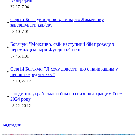
Каліфорнії
22:37, 7.04
Сергій Богачук відповів, чи варто Ломаченку
»
завершувати кар'єру
18:10, 7.01
Богачук: "Можливо, свій наступний бій проведу з
»
переможцем пари Фундора-Спенс"
17:45, 1.01
Сергій Богачук: "Я хочу довести, що є найкращим у
»
першій середній вазі"
15:10, 27.12
Поєдинок українського боксера визнали кращим боєм
»
2024 року
18:22, 26.12
Кадри дня