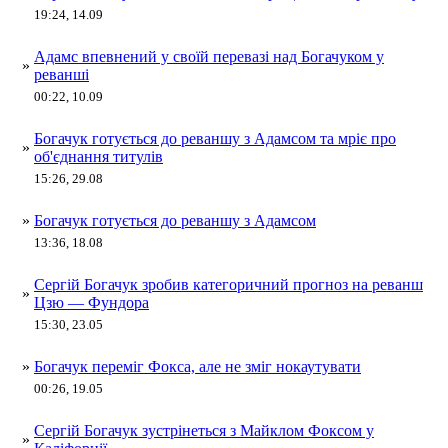
19:24, 14.09
Адамс впевнений у своїй перевазі над Богачуком у
»
реванші
00:22, 10.09
Богачук готується до реваншу з Адамсом та мріє про
»
об'єднання титулів
15:26, 29.08
»
Богачук готується до реваншу з Адамсом
13:36, 18.08
Сергій Богачук зробив категоричний прогноз на реванш
»
Цзю — Фундора
15:30, 23.05
»
Богачук переміг Фокса, але не зміг нокаутувати
00:26, 19.05
Сергій Богачук зустрінеться з Майклом Фоксом у
»