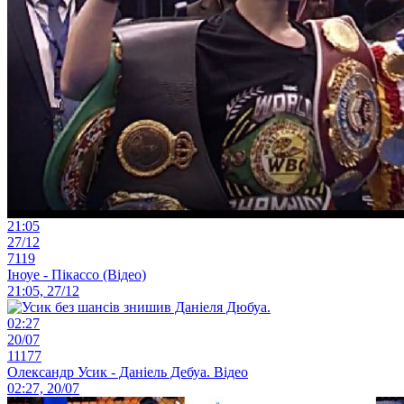
21:05
27/12
7119
Іноуе - Пікассо (Відео)
21:05, 27/12
02:27
20/07
11177
Олександр Усик - Даніель Дебуа. Відео
02:27, 20/07