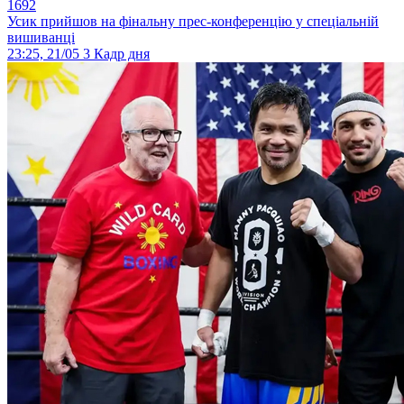
1692
Усик прийшов на фінальну прес-конференцію у спеціальній
вишиванці
23:25, 21/05
3
Кадр дня