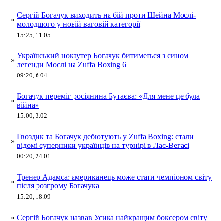
Сергій Богачук виходить на бій проти Шейна Мослі-
»
молодшого у новій ваговій категорії
15:25, 11.05
Український нокаутер Богачук битиметься з сином
»
легенди Мослі на Zuffa Boxing 6
09:20, 6.04
Богачук переміг росіянина Бутаєва: «Для мене це була
»
війна»
15:00, 3.02
Гвоздик та Богачук дебютують у Zuffa Boxing: стали
»
відомі суперники українців на турнірі в Лас-Вегасі
00:20, 24.01
Тренер Адамса: американець може стати чемпіоном світу
»
після розгрому Богачука
15:20, 18.09
»
Сергій Богачук назвав Усика найкращим боксером світу