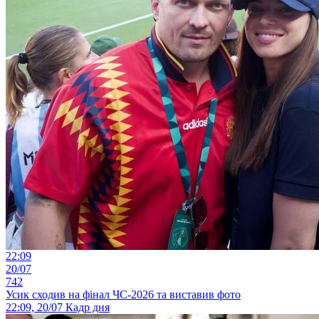
22:09
20/07
742
Усик сходив на фінал ЧС-2026 та виставив фото
22:09, 20/07
Кадр дня