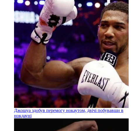
Джошуа здобув перемогу нокаутом, двічі побувавши в
нокдауні