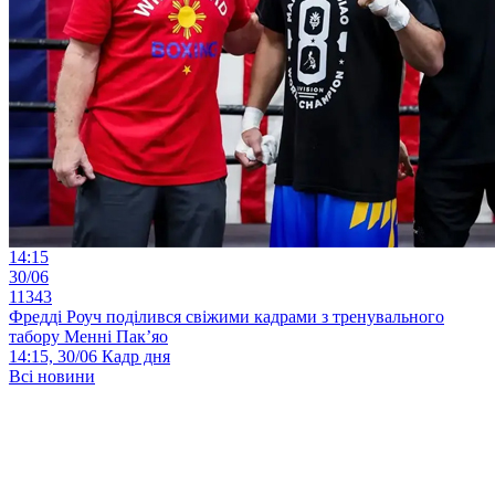
14:15
30/06
11343
Фредді Роуч поділився свіжими кадрами з тренувального
табору Менні Пак’яо
14:15, 30/06
Кадр дня
Всі новини