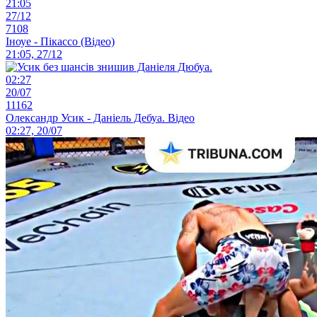
21:05
27/12
7108
Іноуе - Пікассо (Відео)
21:05, 27/12
02:27
20/07
11162
Олександр Усик - Даніель Дебуа. Відео
02:27, 20/07