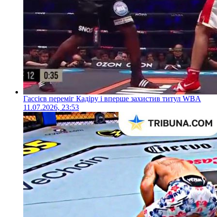
Гассієв переміг Кадіру і вперше захистив титул WBA
11.07.2026, 23:53