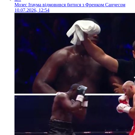
Мозес Ітаума відмовився битися з Френком Санчесом
10.07.2026, 12:54