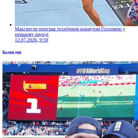
Макгрегор програв технічним нокаутом Голловею у
першому раунді
12.07.2026, 9:59
Кадри дня