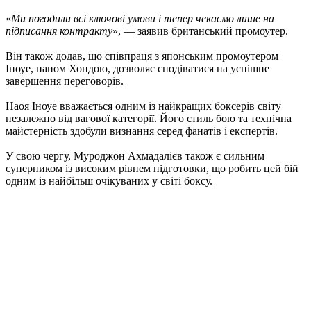
«
Ми погодили всі ключові умови і тепер чекаємо лише на
підписання контракту
», — заявив британський промоутер.
Він також додав, що співпраця з японським промоутером
Іноуе, паном Хондою, дозволяє сподіватися на успішне
завершення переговорів.
Наоя Іноуе вважається одним із найкращих боксерів світу
незалежно від вагової категорії. Його стиль бою та технічна
майстерність здобули визнання серед фанатів і експертів.
У свою чергу, Муроджон Ахмадалієв також є сильним
суперником із високим рівнем підготовки, що робить цей бій
одним із найбільш очікуваних у світі боксу.