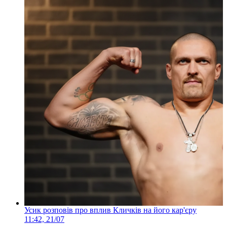
Усик розповів про вплив Кличків на його кар'єру
11:42, 21/07