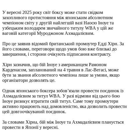
У вересні 2025 року світ боксу може стати свідком
захопливого протистояння між японським абсолютним
чемпіоном світу у другій найлегшій вазі Наоєю Іноуе та
узбецьким володарем звичайного титулу WBA у цій же
ваговій категорії Муроджоном Ахмадалієвим.
Про це заявив відомий британський промоутер Едді Хірн. За
його словами, переговори щодо умов бою вже близькі до
завершення, і сторони очікують підписання контракту.
Хірн зазначив, що бій Іноуе з американцем Рамоном
Карденасом, запланований на 4 травня в Лас-Вегасі, може
бути за звання абсолютного чемпіона лише за умови, якщо
організатори дозволять це.
Однак японського боксера зобов’язали провести поєдинок із
Ахмадалієвим за титул WBA. У разі відмови від цього бою
Іноуе ризикує втратити свій титул. Саме тому промоутери
активно працюють над домовленістю, яка дозволить провести
цей довгоочікуваний поєдинок.
За словами Хірна, бій між Іноуе та Ахмадалієвим планується
провести в Японії у вересні.