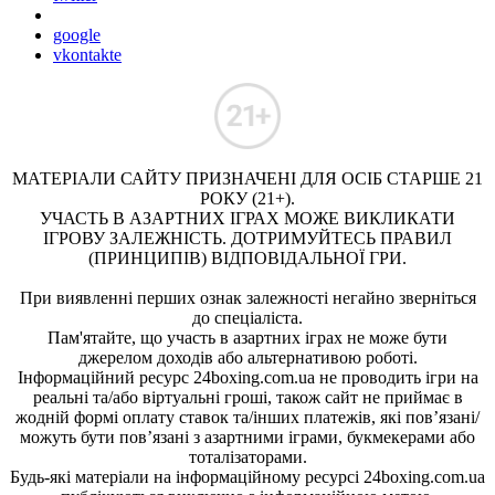
google
vkontakte
МАТЕРІАЛИ САЙТУ ПРИЗНАЧЕНІ ДЛЯ ОСІБ СТАРШЕ 21
РОКУ (21+).
УЧАСТЬ В АЗАРТНИХ ІГРАХ МОЖЕ ВИКЛИКАТИ
ІГРОВУ ЗАЛЕЖНІСТЬ. ДОТРИМУЙТЕСЬ ПРАВИЛ
(ПРИНЦИПІВ) ВІДПОВІДАЛЬНОЇ ГРИ.
При виявленні перших ознак залежності негайно зверніться
до спеціаліста.
Пам'ятайте, що участь в азартних іграх не може бути
джерелом доходів або альтернативою роботі.
Інформаційний ресурс 24boxing.com.ua не проводить ігри на
реальні та/або віртуальні гроші, також сайт не приймає в
жодній формі оплату ставок та/інших платежів, які пов’язані/
можуть бути пов’язані з азартними іграми, букмекерами або
тоталізаторами.
Будь-які матеріали на інформаційному ресурсі 24boxing.com.ua