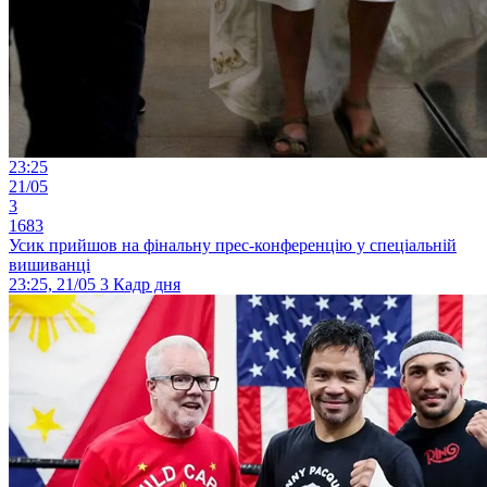
23:25
21/05
3
1683
Усик прийшов на фінальну прес-конференцію у спеціальній
вишиванці
23:25, 21/05
3
Кадр дня