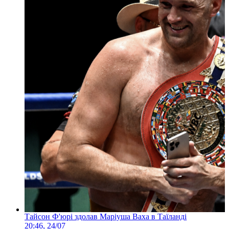
Тайсон Ф'юрі здолав Маріуша Ваха в Таїланді
20:46, 24/07