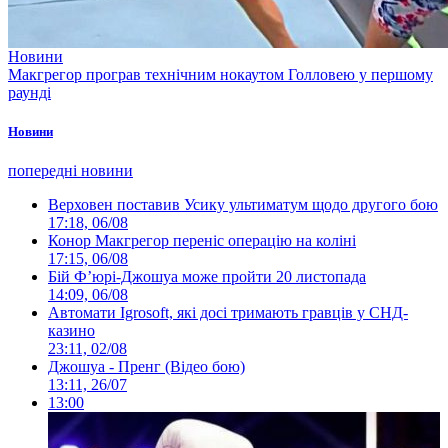
Новини
Макгрегор програв технічним нокаутом Голловею у першому
раунді
Новини
попередні новини
Верховен поставив Усику ультиматум щодо другого бою
17:18, 06/08
Конор Макгрегор переніс операцію на коліні
17:15, 06/08
Бій Ф’юрі-Джошуа може пройти 20 листопада
14:09, 06/08
Автомати Igrosoft, які досі тримають гравців у СНД-
казино
23:11, 02/08
Джошуа - Пренг (Відео бою)
13:11, 26/07
13:00