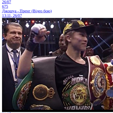
26/07
675
Джошуа - Пренг (Відео бою)
13:11, 26/07