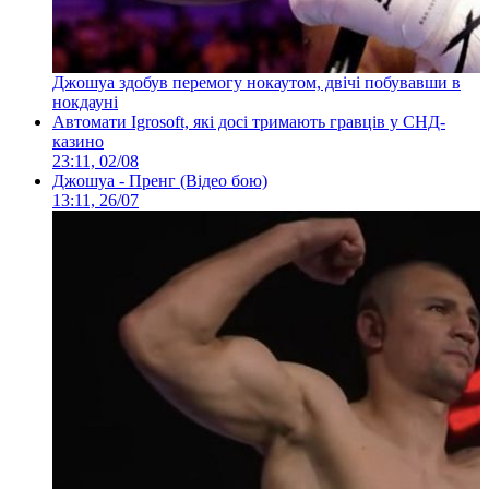
Джошуа здобув перемогу нокаутом, двічі побувавши в
нокдауні
Автомати Igrosoft, які досі тримають гравців у СНД-
казино
23:11, 02/08
Джошуа - Пренг (Відео бою)
13:11, 26/07