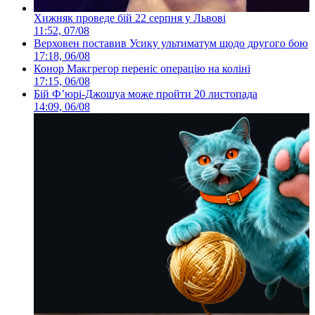
Хижняк проведе бій 22 серпня у Львові
11:52, 07/08
Верховен поставив Усику ультиматум щодо другого бою
17:18, 06/08
Конор Макгрегор переніс операцію на коліні
17:15, 06/08
Бій Ф’юрі-Джошуа може пройти 20 листопада
14:09, 06/08