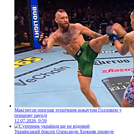
Макгрегор програв технічним нокаутом Голловею у
першому раунді
12.07.2026, 9:59
Український боксер Олександр Хижняк проведе