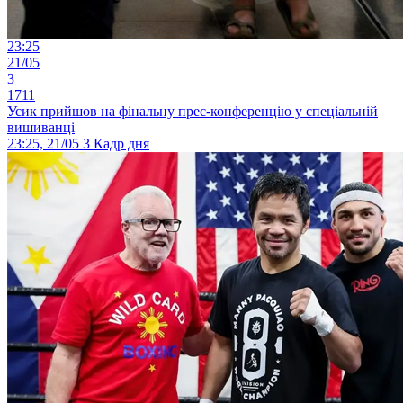
23:25
21/05
3
1711
Усик прийшов на фінальну прес-конференцію у спеціальній
вишиванці
23:25, 21/05
3
Кадр дня