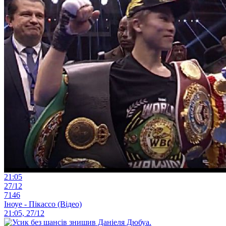
21:05
27/12
7146
Іноуе - Пікассо (Відео)
21:05, 27/12