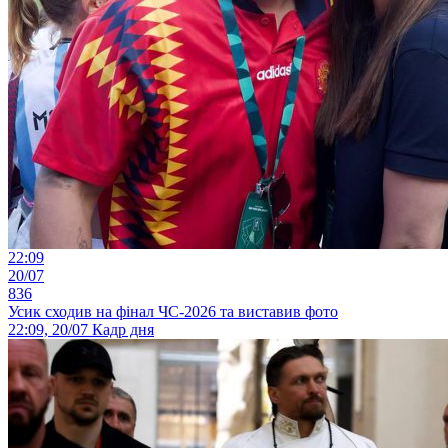
22:09
20/07
836
Усик сходив на фінал ЧС-2026 та виставив фото
22:09, 20/07
Кадр дня