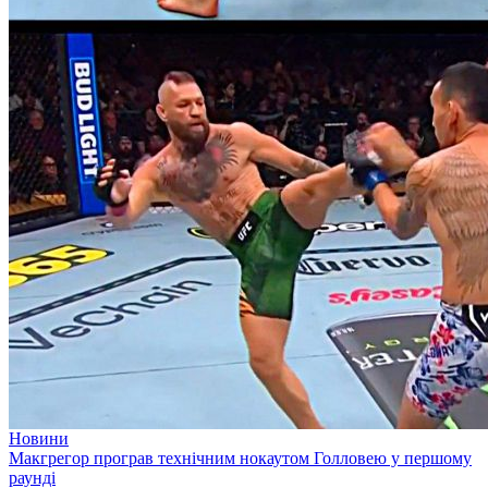
Новини
Макгрегор програв технічним нокаутом Голловею у першому
раунді