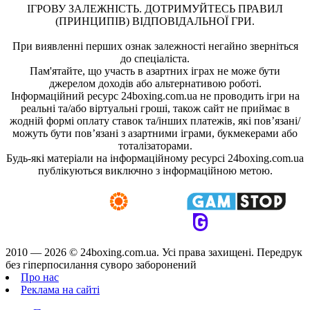
ІГРОВУ ЗАЛЕЖНІСТЬ. ДОТРИМУЙТЕСЬ ПРАВИЛ
(ПРИНЦИПІВ) ВІДПОВІДАЛЬНОЇ ГРИ.
При виявленні перших ознак залежності негайно зверніться
до спеціаліста.
Пам'ятайте, що участь в азартних іграх не може бути
джерелом доходів або альтернативою роботі.
Інформаційний ресурс 24boxing.com.ua не проводить ігри на
реальні та/або віртуальні гроші, також сайт не приймає в
жодній формі оплату ставок та/інших платежів, які пов’язані/
можуть бути пов’язані з азартними іграми, букмекерами або
тоталізаторами.
Будь-які матеріали на інформаційному ресурсі 24boxing.com.ua
публікуються виключно з інформаційною метою.
2010 — 2026 ©
24boxing.com.ua.
Усi права захищенi. Передрук
без гіперпосилання суворо заборонений
Про нас
Реклама на сайті