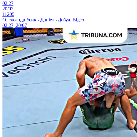
02:27
20/07
11205
Олександр Усик - Даніель Дебуа. Відео
02:27, 20/07