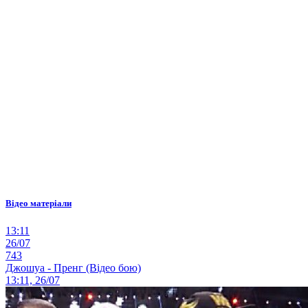
Відео матеріали
13:11
26/07
743
Джошуа - Пренг (Відео бою)
13:11, 26/07