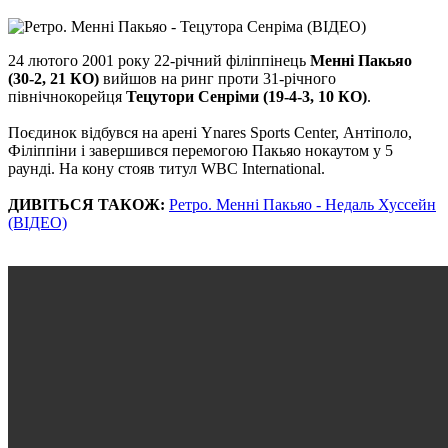
24 лютого 2001 року 22-річний філіппінець
Менні Пакьяо
(30-2, 21 КО)
вийшов на ринг проти 31-річного
північнокорейця
Тецутори Сенріми (19-4-3, 10 КО)
.
Поєдинок відбувся на арені Ynares Sports Center, Антіполо,
Філіппіни і завершився перемогою Пакьяо нокаутом у 5
раунді. На кону стояв титул WBC International.
ДИВІТЬСЯ ТАКОЖ:
Ретро. Менні Пакьяо - Недаль Хуссейн
(ВІДЕО)