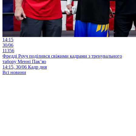
14:15
30/06
11356
Фредді Роуч поділився свіжими кадрами з тренувального
табору Менні Пак’яо
14:15, 30/06
Кадр дня
Всі новини