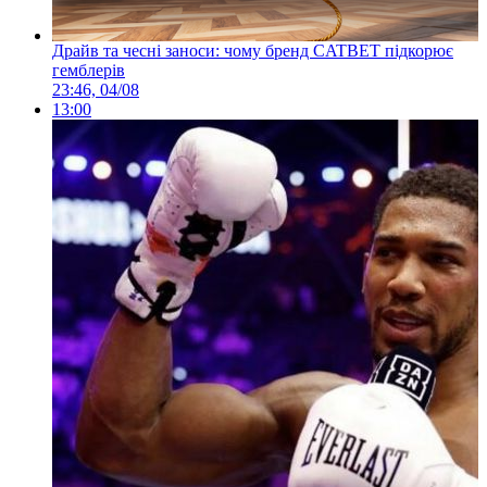
Драйв та чесні заноси: чому бренд CATBET підкорює
гемблерів
23:46, 04/08
13:00