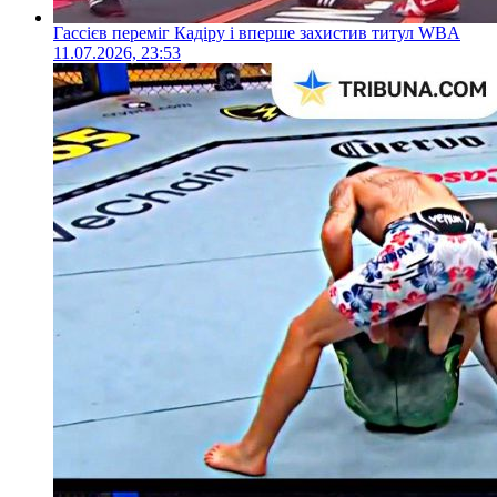
Гассієв переміг Кадіру і вперше захистив титул WBA
11.07.2026, 23:53