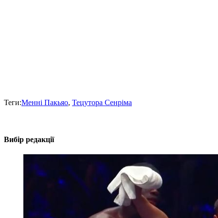
Теги:
Менні Пакьяо
,
Тецутора Сенріма
Вибір редакції