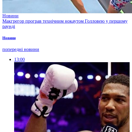
Новини
Макгрегор програв технічним нокаутом Голловею у першому
раунді
Новини
попередні новини
13:00