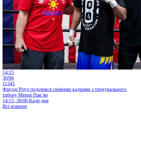
14:15
30/06
11345
Фредді Роуч поділився свіжими кадрами з тренувального
табору Менні Пак’яо
14:15, 30/06
Кадр дня
Всі новини