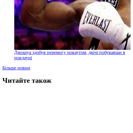
Джошуа здобув перемогу нокаутом, двічі побувавши в
нокдауні
Більше новин
Читайте також