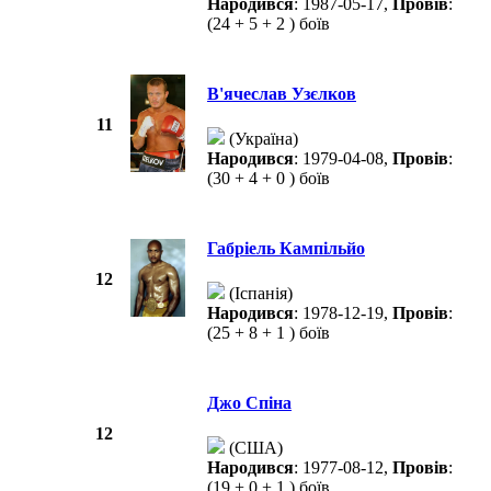
Народився
: 1987-05-17,
Провів
:
(24 + 5 + 2 ) боїв
В'ячеслав Узєлков
11
(Україна)
Народився
: 1979-04-08,
Провів
:
(30 + 4 + 0 ) боїв
Габріель Кампільйо
12
(Іспанія)
Народився
: 1978-12-19,
Провів
:
(25 + 8 + 1 ) боїв
Джо Спіна
12
(США)
Народився
: 1977-08-12,
Провів
:
(19 + 0 + 1 ) боїв