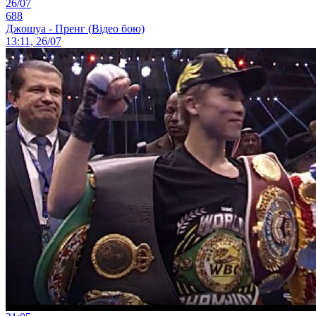
26/07
688
Джошуа - Пренг (Відео бою)
13:11, 26/07