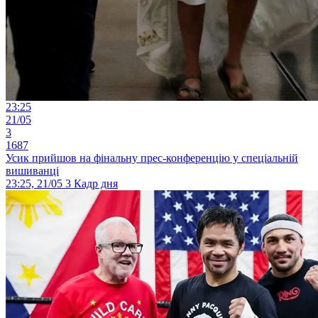
23:25
21/05
3
1687
Усик прийшов на фінальну прес-конференцію у спеціальній
вишиванці
23:25, 21/05
3
Кадр дня