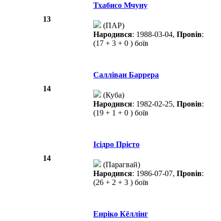
Тхабисо Мчуну
13
(ПАР)
Народився
: 1988-03-04,
Провів
:
(17 + 3 + 0 ) боїв
Салліван Баррера
14
(Куба)
Народився
: 1982-02-25,
Провів
:
(19 + 1 + 0 ) боїв
Ісідро Прієто
14
(Парагвай)
Народився
: 1986-07-07,
Провів
:
(26 + 2 + 3 ) боїв
Енріко Кёллінг