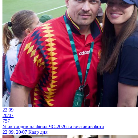
22:09
20/07
757
Усик сходив на фінал ЧС-2026 та виставив фото
22:09, 20/07
Кадр дня