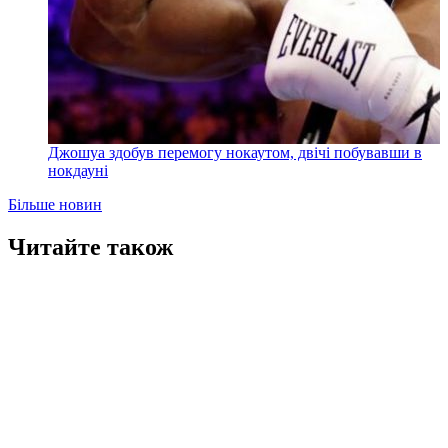
Джошуа здобув перемогу нокаутом, двічі побувавши в
нокдауні
Більше новин
Читайте також