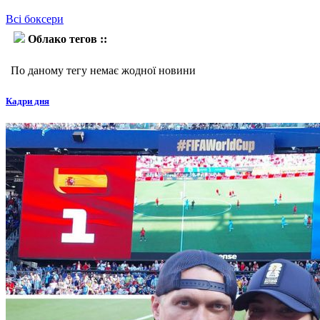
Всі боксери
Облако тегов ::
Тхабисо Мчуну
По даному тегу немає жодної новини
Кадри дня