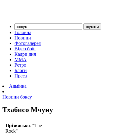
Головна
Новини
Фотогалерея
Відео боїв
Кадри дня
ММА
Ретро
Блоги
Преса
Адмінка
Новини боксу
Тхабисо Мчуну
Прізвисько
: "The
Rock"