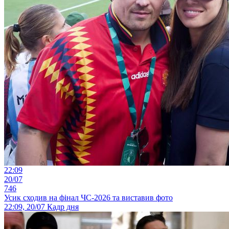
22:09
20/07
746
Усик сходив на фінал ЧС-2026 та виставив фото
22:09, 20/07
Кадр дня