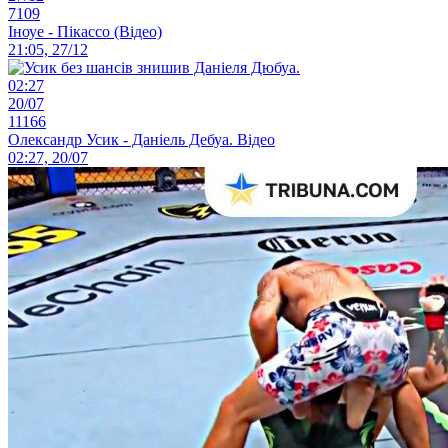
7109
Іноуе - Пікассо (Відео)
21:05, 27/12
02:27
20/07
11166
Олександр Усик - Даніель Дебуа. Відео
02:27, 20/07