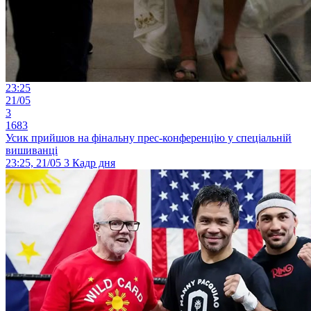
23:25
21/05
3
1683
Усик прийшов на фінальну прес-конференцію у спеціальній
вишиванці
23:25, 21/05
3
Кадр дня