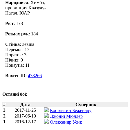
Народився
: Химба,
провинция Квазулу-
Натал, ЮАР
Ріст
: 173
Розмах рук
: 184
Стійка
: левша
Перемог: 17
Поразок: 3
Нічиїх: 0
Нокаутів: 11
Boxrec ID
:
438266
Останні бої
:
#
Дата
Суперник
3
2017-11-25
Костянтин Беженару
2
2017-06-10
Джонні Мюллер
1
2016-12-17
Олександр Усик