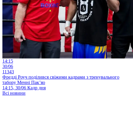
14:15
30/06
11343
Фредді Роуч поділився свіжими кадрами з тренувального
табору Менні Пак’яо
14:15, 30/06
Кадр дня
Всі новини