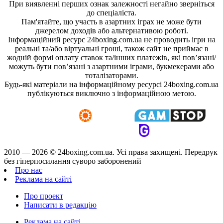
При виявленні перших ознак залежності негайно зверніться
до спеціаліста.
Пам'ятайте, що участь в азартних іграх не може бути
джерелом доходів або альтернативою роботі.
Інформаційний ресурс 24boxing.com.ua не проводить ігри на
реальні та/або віртуальні гроші, також сайт не приймає в
жодній формі оплату ставок та/інших платежів, які пов’язані/
можуть бути пов’язані з азартними іграми, букмекерами або
тоталізаторами.
Будь-які матеріали на інформаційному ресурсі 24boxing.com.ua
публікуються виключно з інформаційною метою.
2010 — 2026 ©
24boxing.com.ua.
Усi права захищенi. Передрук
без гіперпосилання суворо заборонений
Про нас
Реклама на сайті
Про проект
Написати в редакцію
Реклама на сайті