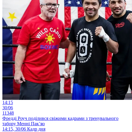
14:15
30/06
11348
Фредді Роуч поділився свіжими кадрами з тренувального
табору Менні Пак’яо
14:15, 30/06
Кадр дня