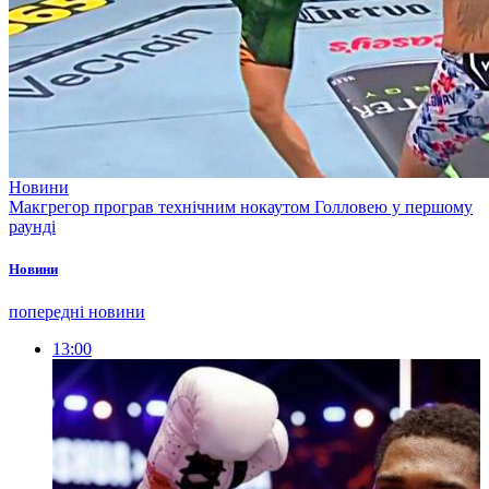
Новини
Макгрегор програв технічним нокаутом Голловею у першому
раунді
Новини
попередні новини
13:00