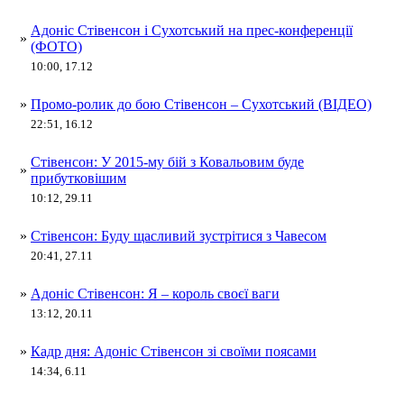
Адоніс Стівенсон і Сухотський на прес-конференції
»
(ФОТО)
10:00, 17.12
»
Промо-ролик до бою Стівенсон – Сухотський (ВІДЕО)
22:51, 16.12
Стівенсон: У 2015-му бій з Ковальовим буде
»
прибутковішим
10:12, 29.11
»
Стівенсон: Буду щасливий зустрітися з Чавесом
20:41, 27.11
»
Адоніс Стівенсон: Я – король своєї ваги
13:12, 20.11
»
Кадр дня: Адоніс Стівенсон зі своїми поясами
14:34, 6.11