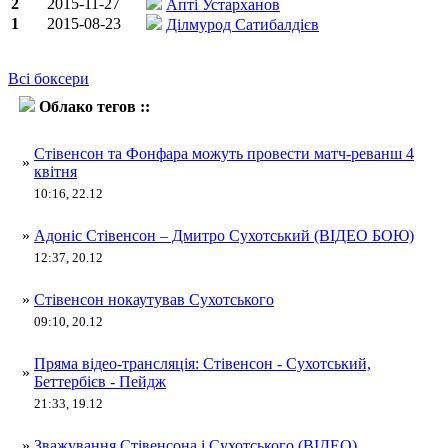
2
2015-11-27
Апті Устарханов
1
2015-08-23
Ділмурод Сатибалдієв
Всі боксери
Облако тегов ::
Дмитро Сухотський
Стівенсон та Фонфара можуть провести матч-реванш 4
»
квітня
10:16, 22.12
»
Адоніс Стівенсон – Дмитро Сухотський (ВІДЕО БОЮ)
12:37, 20.12
»
Стівенсон нокаутував Сухотського
09:10, 20.12
Пряма відео-трансляція: Стівенсон - Сухотський,
»
Беттербієв - Пейдж
21:33, 19.12
»
Зважування Стівенсона і Сухотського (ВІДЕО)