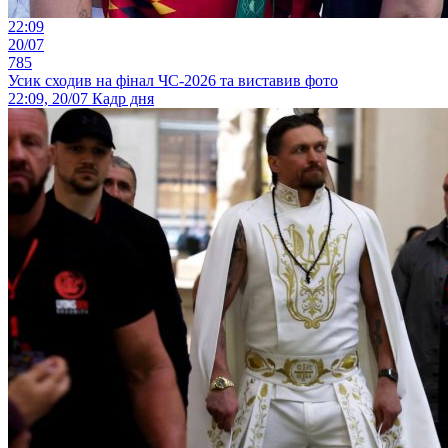
22:09
20/07
785
Усик сходив на фінал ЧС-2026 та виставив фото
22:09, 20/07
Кадр дня