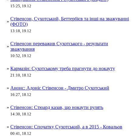
15:25, 19.12
Стівенсон, Сухотський, Беттербієв та інші на зважуванні
»
(ФОТО)
13:18, 19.12
Стівенсон переважив Сухотського - результати
»
зважування
10:52, 19.12
»
Кармазін: Сухотському треба прагнути до нокауту
21:10, 18.12
»
Анонс: Адоніс Стівенсон - Дмитро Сухотський
16:27, 18.12
»
Стівенсон: Стюард казав, що нокаути рулять
14:30, 18.12
»
Стівенсон: Спочатку Сухотський, а в 2015 - Ковальов
00:41, 18.12