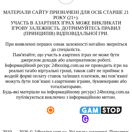
МАТЕРІАЛИ САЙТУ ПРИЗНАЧЕНІ ДЛЯ ОСІБ СТАРШЕ 21
РОКУ (21+).
УЧАСТЬ В АЗАРТНИХ ІГРАХ МОЖЕ ВИКЛИКАТИ
ІГРОВУ ЗАЛЕЖНІСТЬ. ДОТРИМУЙТЕСЬ ПРАВИЛ
(ПРИНЦИПІВ) ВІДПОВІДАЛЬНОЇ ГРИ.
При виявленні перших ознак залежності негайно зверніться
до спеціаліста.
Пам'ятайте, що участь в азартних іграх не може бути
джерелом доходів або альтернативою роботі.
Інформаційний ресурс 24boxing.com.ua не проводить ігри на
реальні та/або віртуальні гроші, також сайт не приймає в
жодній формі оплату ставок та/інших платежів, які пов’язані/
можуть бути пов’язані з азартними іграми, букмекерами або
тоталізаторами.
Будь-які матеріали на інформаційному ресурсі 24boxing.com.ua
публікуються виключно з інформаційною метою.
2010 — 2026 ©
24boxing.com.ua.
Усi права захищенi. Передрук