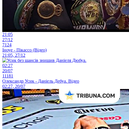
21:05
27/12
7124
Іноуе - Пікассо (Відео)
21:05, 27/12
02:27
20/07
11181
Олександр Усик - Даніель Дебуа. Відео
02:27, 20/07