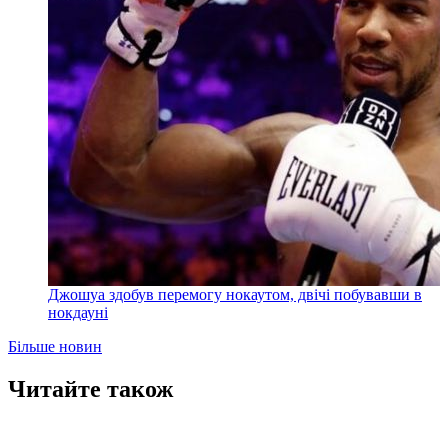
Джошуа здобув перемогу нокаутом, двічі побувавши в
нокдауні
Більше новин
Читайте також