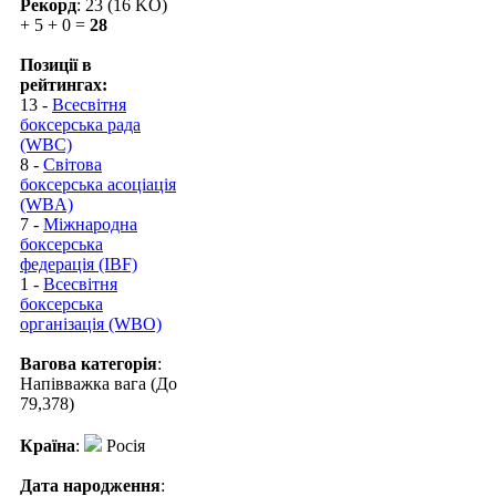
Рекорд
: 23 (16 KO)
+ 5 + 0 =
28
Позиції в
рейтингах:
13 -
Всесвітня
боксерська рада
(WBC)
8 -
Світова
боксерська асоціація
(WBA)
7 -
Міжнародна
боксерська
федерація (IBF)
1 -
Всесвітня
боксерська
організація (WBO)
Вагова категорія
:
Напівважка вага (До
79,378)
Країна
:
Росія
Дата народження
: