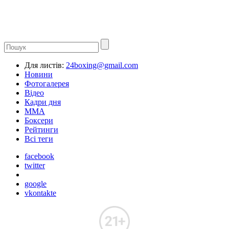
Для листів:
24boxing@gmail.com
Новини
Фотогалерея
Відео
Кадри дня
ММА
Боксери
Рейтинги
Всі теги
facebook
twitter
google
vkontakte