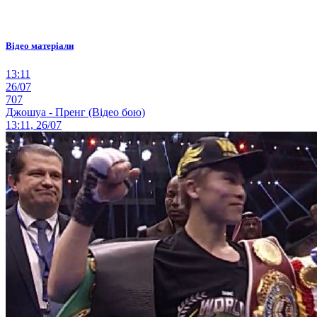
Відео матеріали
13:11
26/07
707
Джошуа - Пренг (Відео бою)
13:11, 26/07