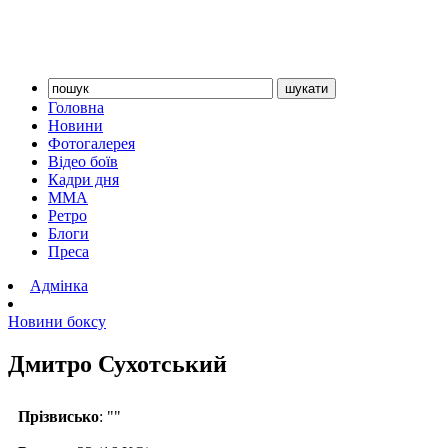
Головна
Новини
Фотогалерея
Відео боїв
Кадри дня
ММА
Ретро
Блоги
Преса
Адмінка
Новини боксу
Дмитро Сухотський
Прізвисько
: ""