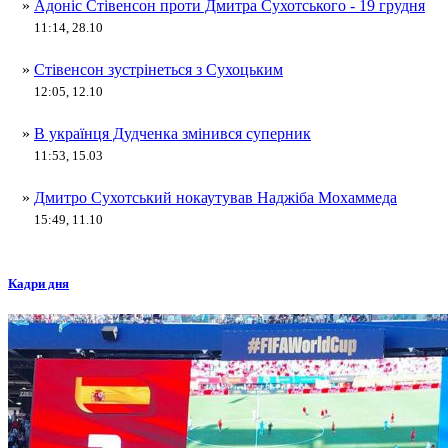
»
Адоніс Стівенсон проти Дмитра Сухотського - 19 грудня
11:14, 28.10
»
Стівенсон зустрінеться з Сухоцьким
12:05, 12.10
»
В українця Дудченка змінився суперник
11:53, 15.03
»
Дмитро Сухотський нокаутував Наджіба Мохаммеда
15:49, 11.10
Кадри дня