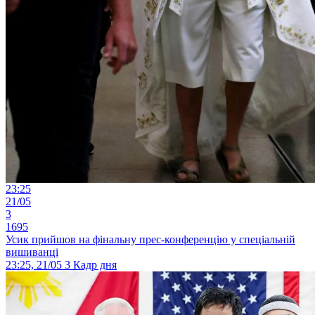
23:25
21/05
3
1695
Усик прийшов на фінальну прес-конференцію у спеціальній
вишиванці
23:25, 21/05
3
Кадр дня