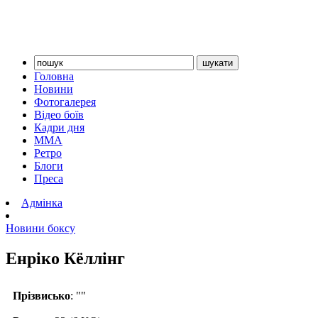
Головна
Новини
Фотогалерея
Відео боїв
Кадри дня
ММА
Ретро
Блоги
Преса
Адмінка
Новини боксу
Енріко Кёллінг
Прізвисько
: ""