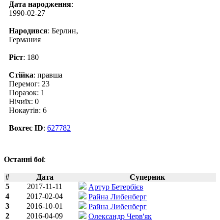
Дата народження
:
1990-02-27
Народився
: Берлин,
Германия
Ріст
: 180
Стійка
: правша
Перемог: 23
Поразок: 1
Нічиїх: 0
Нокаутів: 6
Boxrec ID
:
627782
Останні бої
:
#
Дата
Суперник
5
2017-11-11
Артур Бетербієв
4
2017-02-04
Райна Либенберг
3
2016-10-01
Райна Либенберг
2
2016-04-09
Олександр Черв'як