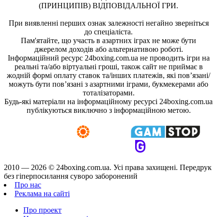
(ПРИНЦИПІВ) ВІДПОВІДАЛЬНОЇ ГРИ.
При виявленні перших ознак залежності негайно зверніться
до спеціаліста.
Пам'ятайте, що участь в азартних іграх не може бути
джерелом доходів або альтернативою роботі.
Інформаційний ресурс 24boxing.com.ua не проводить ігри на
реальні та/або віртуальні гроші, також сайт не приймає в
жодній формі оплату ставок та/інших платежів, які пов’язані/
можуть бути пов’язані з азартними іграми, букмекерами або
тоталізаторами.
Будь-які матеріали на інформаційному ресурсі 24boxing.com.ua
публікуються виключно з інформаційною метою.
2010 — 2026 ©
24boxing.com.ua.
Усi права захищенi. Передрук
без гіперпосилання суворо заборонений
Про нас
Реклама на сайті
Про проект