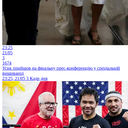
23:25
21/05
3
1674
Усик прийшов на фінальну прес-конференцію у спеціальній
вишиванці
23:25, 21/05
3
Кадр дня