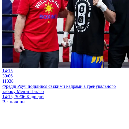
14:15
30/06
11338
Фредді Роуч поділився свіжими кадрами з тренувального
табору Менні Пак’яо
14:15, 30/06
Кадр дня
Всі новини