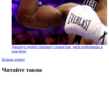
Джошуа здобув перемогу нокаутом, двічі побувавши в
нокдауні
Більше новин
Читайте також