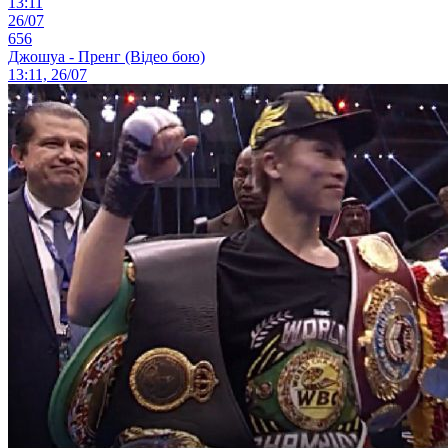
13:11
26/07
656
Джошуа - Пренг (Відео бою)
13:11, 26/07