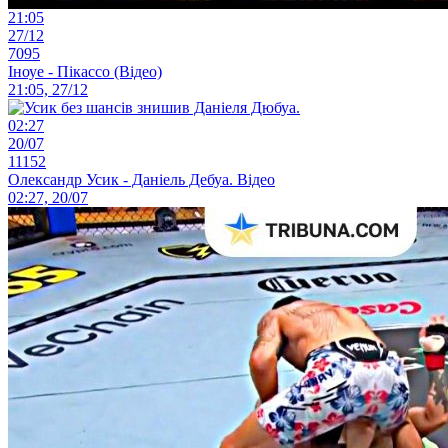
21:05
27/12
7095
Іноуе - Пікассо (Відео)
21:05, 27/12
02:27
20/07
11152
Олександр Усик - Даніель Дебуа. Відео
02:27, 20/07