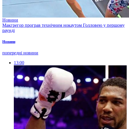
Новини
Макгрегор програв технічним нокаутом Голловею у першому
раунді
Новини
попередні новини
13:00