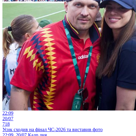
22:09
20/07
718
Усик сходив на фінал ЧС-2026 та виставив фото
22:09, 20/07
Кадр дня