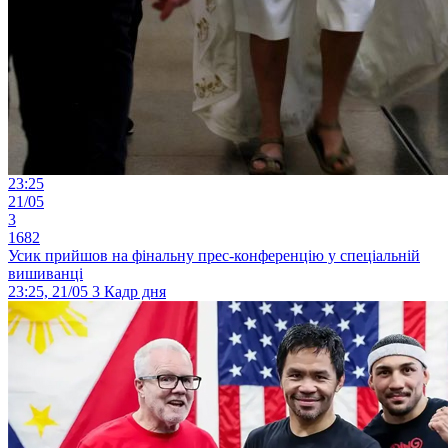
23:25
21/05
3
1682
Усик прийшов на фінальну прес-конференцію у спеціальній
вишиванці
23:25, 21/05
3
Кадр дня