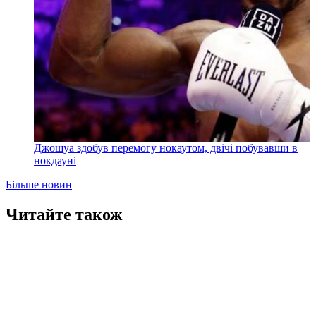
Джошуа здобув перемогу нокаутом, двічі побувавши в
нокдауні
Більше новин
Читайте також