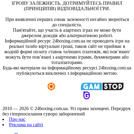
ІГРОВУ ЗАЛЕЖНІСТЬ. ДОТРИМУЙТЕСЬ ПРАВИЛ
(ПРИНЦИПІВ) ВІДПОВІДАЛЬНОЇ ГРИ.
При виявленні перших ознак залежності негайно зверніться
до спеціаліста.
Пам'ятайте, що участь в азартних іграх не може бути
джерелом доходів або альтернативою роботі.
Інформаційний ресурс 24boxing.com.ua не проводить ігри на
реальні та/або віртуальні гроші, також сайт не приймає в
жодній формі оплату ставок та/інших платежів, які пов’язані/
можуть бути пов’язані з азартними іграми, букмекерами або
тоталізаторами.
Будь-які матеріали на інформаційному ресурсі 24boxing.com.ua
публікуються виключно з інформаційною метою.
2010 — 2026 ©
24boxing.com.ua.
Усi права захищенi. Передрук
без гіперпосилання суворо заборонений
Про нас
Реклама на сайті