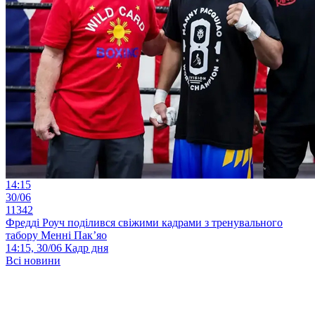
14:15
30/06
11342
Фредді Роуч поділився свіжими кадрами з тренувального
табору Менні Пак’яо
14:15, 30/06
Кадр дня
Всі новини