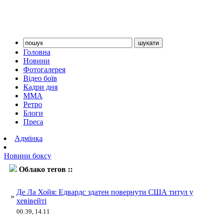
Головна
Новини
Фотогалерея
Відео боїв
Кадри дня
ММА
Ретро
Блоги
Преса
Адмінка
Новини боксу
Облако тегов ::
Едвардс
Де Ла Хойя: Едвардс здатен повернути США титул у
»
хевівейті
00:39, 14.11