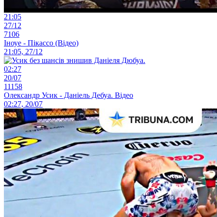
21:05
27/12
7106
Іноуе - Пікассо (Відео)
21:05, 27/12
02:27
20/07
11158
Олександр Усик - Даніель Дебуа. Відео
02:27, 20/07