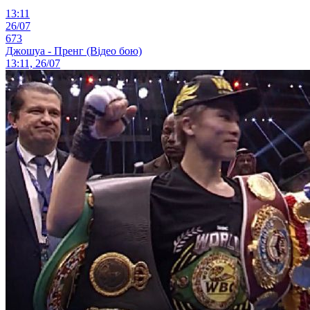
13:11
26/07
673
Джошуа - Пренг (Відео бою)
13:11, 26/07