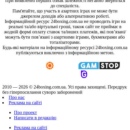
При виявленні перших ознак залежності негайно зверніться
до спеціаліста.
Пам'ятайте, що участь в азартних іграх не може бути
джерелом доходів або альтернативою роботі.
Інформаційний ресурс 24boxing.com.ua не проводить ігри на
реальні та/або віртуальні гроші, також сайт не приймає в
жодній формі оплату ставок та/інших платежів, які пов’язані/
можуть бути пов’язані з азартними іграми, букмекерами або
тоталізаторами.
Будь-які матеріали на інформаційному ресурсі 24boxing.com.ua
публікуються виключно з інформаційною метою.
2010 — 2026 ©
24boxing.com.ua.
Усi права захищенi. Передрук
без гіперпосилання суворо заборонений
Про нас
Реклама на сайті
Про проект
Написати в редакцію
Реклама на сайті