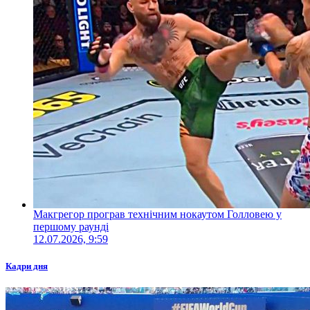
Макгрегор програв технічним нокаутом Голловею у
першому раунді
12.07.2026, 9:59
Кадри дня