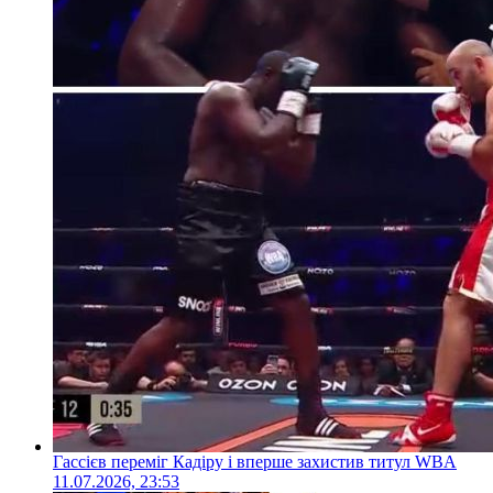
Гассієв переміг Кадіру і вперше захистив титул WBA
11.07.2026, 23:53