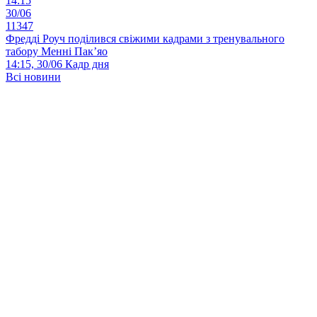
14:15
30/06
11347
Фредді Роуч поділився свіжими кадрами з тренувального
табору Менні Пак’яо
14:15, 30/06
Кадр дня
Всі новини