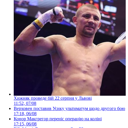
Хижняк проведе бій 22 серпня у Львові
11:52, 07/08
Верховен поставив Усику ультиматум щодо другого бою
17:18, 06/08
Конор Макгрегор переніс операцію на коліні
17:15, 06/08