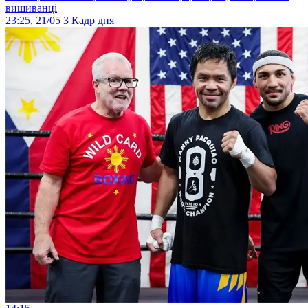
вишиванці
23:25, 21/05
3
Кадр дня