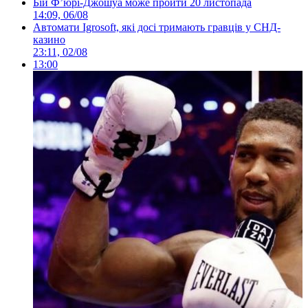
Бій Ф’юрі-Джошуа може пройти 20 листопада
14:09, 06/08
Автомати Igrosoft, які досі тримають гравців у СНД-
казино
23:11, 02/08
13:00