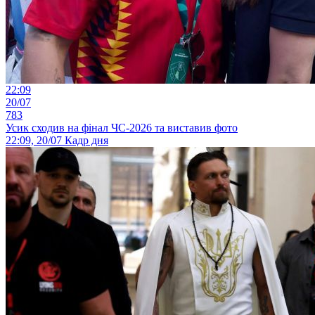
22:09
20/07
783
Усик сходив на фінал ЧС-2026 та виставив фото
22:09, 20/07
Кадр дня