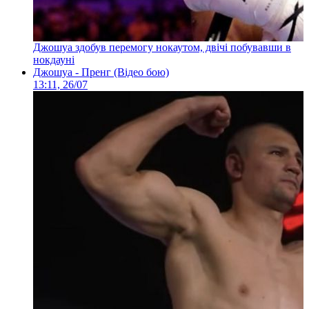
Джошуа здобув перемогу нокаутом, двічі побувавши в
нокдауні
Джошуа - Пренг (Відео бою)
13:11, 26/07