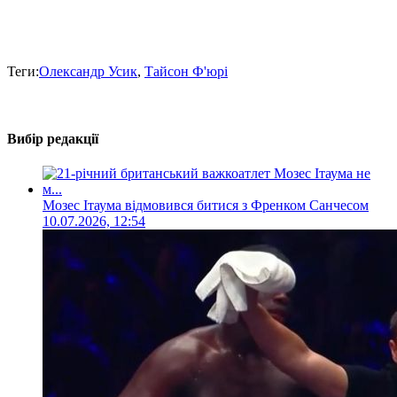
Теги:
Олександр Усик
,
Тайсон Ф'юрі
Вибір редакції
Мозес Ітаума відмовився битися з Френком Санчесом
10.07.2026, 12:54