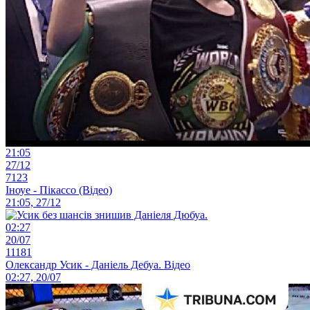
21:05
27/12
7123
Іноуе - Пікассо (Відео)
21:05, 27/12
02:27
20/07
11181
Олександр Усик - Даніель Дебуа. Відео
02:27, 20/07