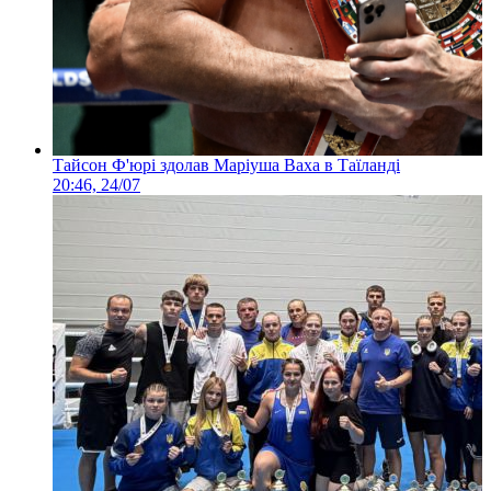
Тайсон Ф'юрі здолав Маріуша Ваха в Таїланді
20:46, 24/07