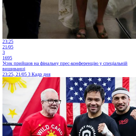
23:25
21/05
3
1695
Усик прийшов на фінальну прес-конференцію у спеціальній
вишиванці
23:25, 21/05
3
Кадр дня