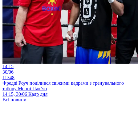
14:15
30/06
11348
Фредді Роуч поділився свіжими кадрами з тренувального
табору Менні Пак’яо
14:15, 30/06
Кадр дня
Всі новини