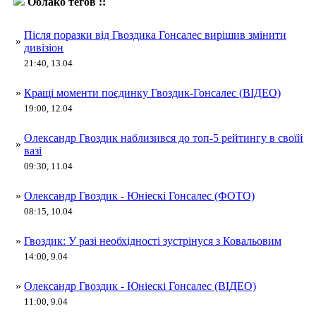
Облако тегов ::
Юніескі Гонсалес
Після поразки від Гвоздика Гонсалес вирішив змінити
»
дивізіон
21:40, 13.04
»
Кращі моменти поєдинку Гвоздик-Гонсалес (ВІДЕО)
19:00, 12.04
Олександр Гвоздик наблизився до топ-5 рейтингу в своїй
»
вазі
09:30, 11.04
»
Олександр Гвоздик - Юніескі Гонсалес (ФОТО)
08:15, 10.04
»
Гвоздик: У разі необхідності зустрінуся з Ковальовим
14:00, 9.04
»
Олександр Гвоздик - Юніескі Гонсалес (ВІДЕО)
11:00, 9.04