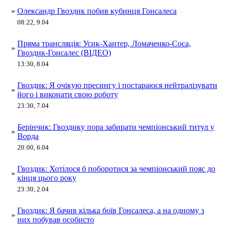
»
Олександр Гвоздик побив кубинця Гонсалеса
08:22, 9.04
Пряма трансляція: Усик-Хантер, Ломаченко-Соса,
»
Гвоздик-Гонсалес (ВІДЕО)
13:30, 8.04
Гвоздик: Я очікую пресингу і постараюся нейтралізувати
»
його і виконати свою роботу
23:30, 7.04
Берінчик: Гвоздику пора забирати чемпіонський титул у
»
Ворда
20:00, 6.04
Гвоздик: Хотілося б поборотися за чемпіонський пояс до
»
кінця цього року
23:30, 2.04
Гвоздик: Я бачив кілька боїв Гонсалеса, а на одному з
»
них побував особисто