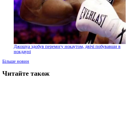
Джошуа здобув перемогу нокаутом, двічі побувавши в
нокдауні
Більше новин
Читайте також