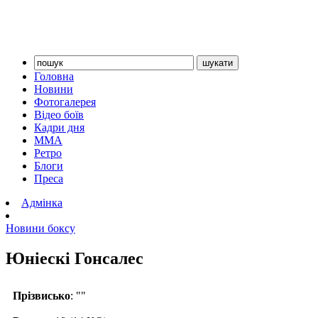
Головна
Новини
Фотогалерея
Відео боїв
Кадри дня
ММА
Ретро
Блоги
Преса
Адмінка
Новини боксу
Юніескі Гонсалес
Прізвисько
: ""