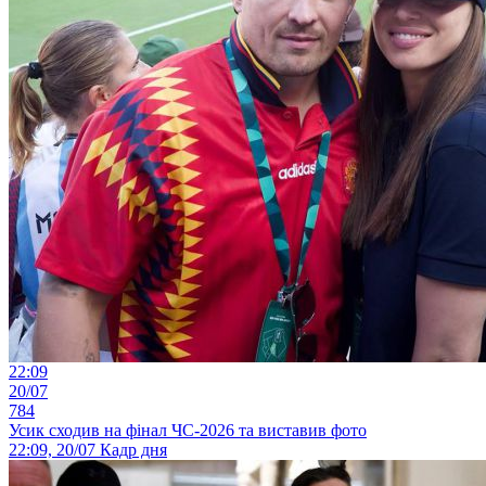
22:09
20/07
784
Усик сходив на фінал ЧС-2026 та виставив фото
22:09, 20/07
Кадр дня