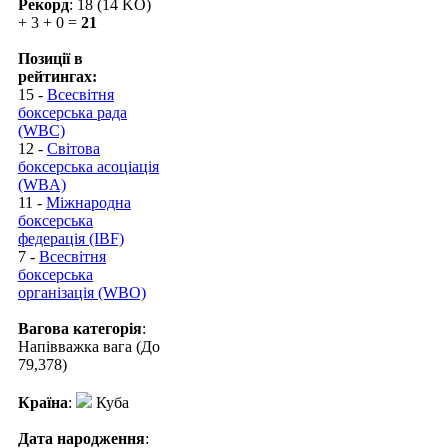
Рекорд
: 18 (14 KO)
+ 3 + 0 =
21
Позиції в
рейтингах:
15 -
Всесвітня
боксерська рада
(WBC)
12 -
Світова
боксерська асоціація
(WBA)
11 -
Міжнародна
боксерська
федерація (IBF)
7 -
Всесвітня
боксерська
організація (WBO)
Вагова категорія
:
Напівважка вага (До
79,378)
Країна
:
Куба
Дата народження
: