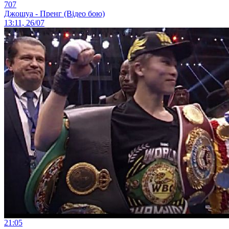
707
Джошуа - Пренг (Відео бою)
13:11, 26/07
21:05