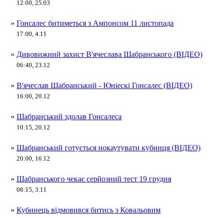
12:00, 25.03
»
Гонсалес битиметься з Ампонсом 11 листопада
17:00, 4.11
»
Дивовижний захист В'ячеслава Шабранського (ВІДЕО)
06:40, 23.12
»
В'ячеслав Шабранський - Юніескі Гонсалес (ВІДЕО)
16:00, 20.12
»
Шабранський здолав Гонсалеса
10:15, 20.12
»
Шабранський готується нокаутувати кубинця (ВІДЕО)
20:00, 16.12
»
Шабранського чекає серйозний тест 19 грудня
08:15, 3.11
»
Кубинець відмовився битись з Ковальовим