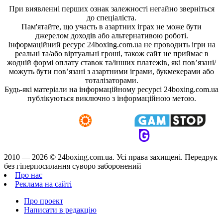
При виявленні перших ознак залежності негайно зверніться
до спеціаліста.
Пам'ятайте, що участь в азартних іграх не може бути
джерелом доходів або альтернативою роботі.
Інформаційний ресурс 24boxing.com.ua не проводить ігри на
реальні та/або віртуальні гроші, також сайт не приймає в
жодній формі оплату ставок та/інших платежів, які пов’язані/
можуть бути пов’язані з азартними іграми, букмекерами або
тоталізаторами.
Будь-які матеріали на інформаційному ресурсі 24boxing.com.ua
публікуються виключно з інформаційною метою.
2010 — 2026 ©
24boxing.com.ua.
Усi права захищенi. Передрук
без гіперпосилання суворо заборонений
Про нас
Реклама на сайті
Про проект
Написати в редакцію