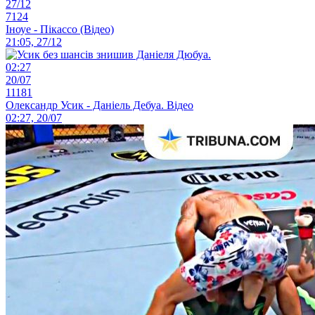
27/12
7124
Іноуе - Пікассо (Відео)
21:05, 27/12
02:27
20/07
11181
Олександр Усик - Даніель Дебуа. Відео
02:27, 20/07