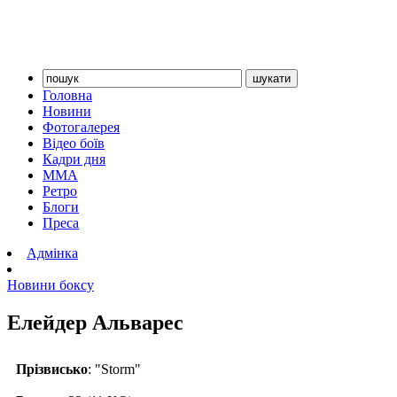
Головна
Новини
Фотогалерея
Відео боїв
Кадри дня
ММА
Ретро
Блоги
Преса
Адмінка
Новини боксу
Елейдер Альварес
Прізвисько
: "Storm"