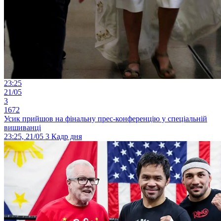
23:25
21/05
3
1672
Усик прийшов на фінальну прес-конференцію у спеціальній
вишиванці
23:25, 21/05
3
Кадр дня