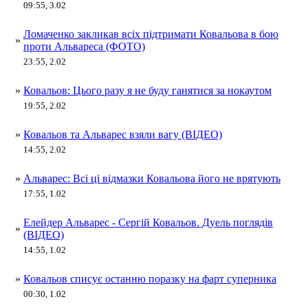
09:55, 3.02
Ломаченко закликав всіх підтримати Ковальова в бою
»
проти Альвареса (ФОТО)
23:55, 2.02
»
Ковальов: Цього разу я не буду ганятися за нокаутом
19:55, 2.02
»
Ковальов та Альварес взяли вагу (ВІДЕО)
14:55, 2.02
»
Альварес: Всі ці відмазки Ковальова його не врятують
17:55, 1.02
Елейдер Альварес - Сергій Ковальов. Дуель поглядів
»
(ВІДЕО)
14:55, 1.02
»
Ковальов списує останню поразку на фарт суперника
00:30, 1.02