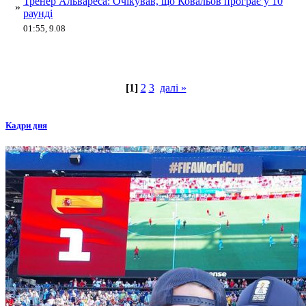
Тренер Альвареса: Очікував, що Ковальов програє у 10
»
раунді
01:55, 9.08
[1]
2
3
далі »
Кадри дня