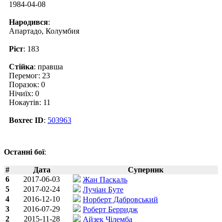
1984-04-08
Народився
:
Апартадо, Колумбия
Ріст
: 183
Стійка
: правша
Перемог: 23
Поразок: 0
Нічиїх: 0
Нокаутів: 11
Boxrec ID
:
503963
Останні бої
:
#
Дата
Суперник
6
2017-06-03
Жан Паскаль
5
2017-02-24
Лучіан Буте
4
2016-12-10
Норберт Дабровський
3
2016-07-29
Роберт Берридж
2
2015-11-28
Айзек Чілемба