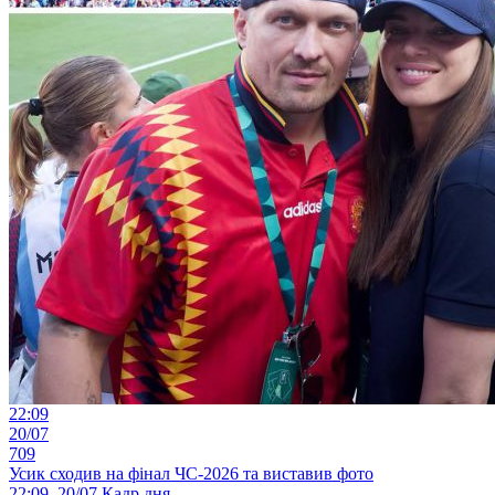
22:09
20/07
709
Усик сходив на фінал ЧС-2026 та виставив фото
22:09, 20/07
Кадр дня