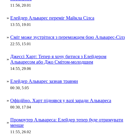
11:56, 20.01
»
Елейдер Альварес переміг Майкла Сілса
13:55, 19.01
»
Сміт може зустрітися з переможцем бою Альварес-Сілз
22:55, 15.01
Джессі Харт: Тепер я хочу битися з Елейдером
»
Альваресом або Джо Смітом-молодшим
14:55, 29.06
»
Елейдер Альварес зазнав травми
00:30, 5.05
»
Офіційно. Харт піднявся у вазі заради Альвареса
00:30, 17.04
Промоутер Альвареса: Елейдер тепер буде отримувати
»
менше
11:55, 26.02