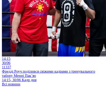
14:15
30/06
11337
Фредді Роуч поділився свіжими кадрами з тренувального
табору Менні Пак’яо
14:15, 30/06
Кадр дня
Всі новини