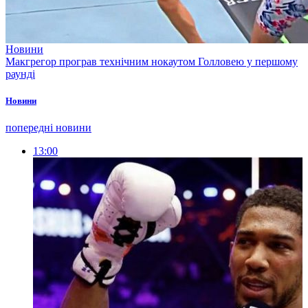
Новини
Макгрегор програв технічним нокаутом Голловею у першому
раунді
Новини
попередні новини
13:00