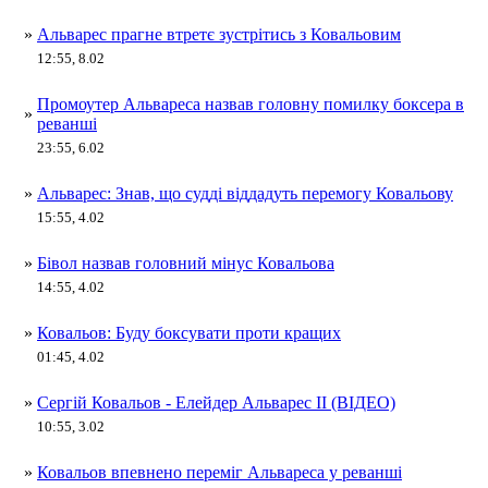
»
Альварес прагне втретє зустрітись з Ковальовим
12:55, 8.02
Промоутер Альвареса назвав головну помилку боксера в
»
реванші
23:55, 6.02
»
Альварес: Знав, що судді віддадуть перемогу Ковальову
15:55, 4.02
»
Бівол назвав головний мінус Ковальова
14:55, 4.02
»
Ковальов: Буду боксувати проти кращих
01:45, 4.02
»
Сергій Ковальов - Елейдер Альварес II (ВІДЕО)
10:55, 3.02
»
Ковальов впевнено переміг Альвареса у реванші