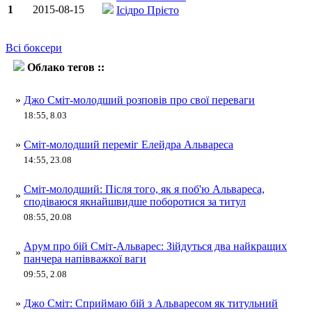
1
2015-08-15
Ісідро Прієто
Всі боксери
Облако тегов ::
Елейдер Альварес
»
Джо Сміт-молодший розповів про свої переваги
18:55, 8.03
»
Сміт-молодший переміг Елейдра Альвареса
14:55, 23.08
Сміт-молодший: Після того, як я поб'ю Альвареса,
»
сподіваюся якнайшвидше поборотися за титул
08:55, 20.08
Арум про бій Сміт-Альварес: Зійдуться два найкращих
»
панчера напівважкої ваги
09:55, 2.08
»
Джо Сміт: Сприймаю бій з Альваресом як титульний