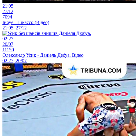
21:05
27/12
7094
Іноуе - Пікассо (Відео)
21:05, 27/12
02:27
20/07
11150
Олександр Усик - Даніель Дебуа. Відео
02:27, 20/07