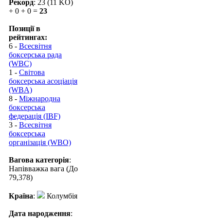
Рекорд
: 23 (11 KO)
+ 0 + 0 =
23
Позиції в
рейтингах:
6 -
Всесвітня
боксерська рада
(WBC)
1 -
Світова
боксерська асоціація
(WBA)
8 -
Міжнародна
боксерська
федерація (IBF)
3 -
Всесвітня
боксерська
організація (WBO)
Вагова категорія
:
Напівважка вага (До
79,378)
Країна
:
Колумбія
Дата народження
: