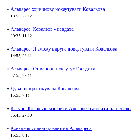
»
Альварес хоче знову нокаутувати Ковальова
18:55, 22.12
»
Альварес: Ковальов - невдаха
00:35, 11.12
»
Альварес: Я зможу вдруге нокаутувати Ковальова
14:55, 23.11
»
Альварес: Стівенсон нокаутує Гвоздика
07:55, 23.11
»
Дува розкритикувала Ковальова
15:55, 7.11
»
Клімас: Ковальов має бити Альвареса або йти на пенсію
06:45, 27.10
»
Ковальов сильно розлютив Альвареса
15:55, 8.10