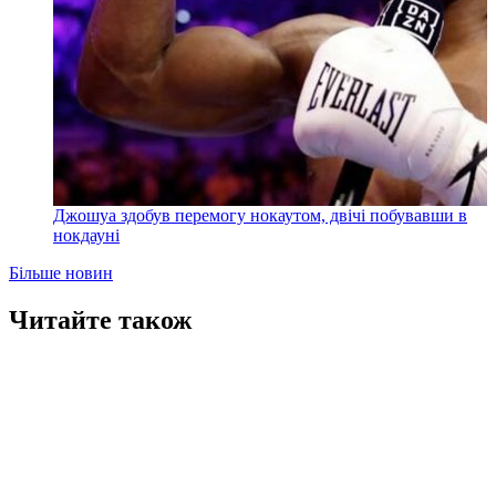
Джошуа здобув перемогу нокаутом, двічі побувавши в
нокдауні
Більше новин
Читайте також