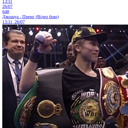
13:11
26/07
648
Джошуа - Пренг (Відео бою)
13:11, 26/07