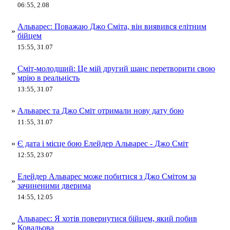
06:55, 2.08
Альварес: Поважаю Джо Сміта, він виявився елітним
»
бійцем
15:55, 31.07
Сміт-молодший: Це мій другий шанс перетворити свою
»
мрію в реальність
13:55, 31.07
»
Альварес та Джо Сміт отримали нову дату бою
11:55, 31.07
»
Є дата і місце бою Елейдер Альварес - Джо Сміт
12:55, 23.07
Елейдер Альварес може побитися з Джо Смітом за
»
зачиненими дверима
14:55, 12.05
Альварес: Я хотів повернутися бійцем, який побив
»
Ковальова