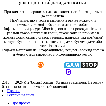
(ПРИНЦИПІВ) ВІДПОВІДАЛЬНОЇ ГРИ.
При виявленні перших ознак залежності негайно зверніться
до спеціаліста.
Пам'ятайте, що участь в азартних іграх не може бути
джерелом доходів або альтернативою роботі.
Інформаційний ресурс 24boxing.com.ua не проводить ігри на
реальні та/або віртуальні гроші, також сайт не приймає в
жодній формі оплату ставок та/інших платежів, які пов’язані/
можуть бути пов’язані з азартними іграми, букмекерами або
тоталізаторами.
Будь-які матеріали на інформаційному ресурсі 24boxing.com.ua
публікуються виключно з інформаційною метою.
2010 — 2026 ©
24boxing.com.ua.
Усi права захищенi. Передрук
без гіперпосилання суворо заборонений
Про нас
Реклама на сайті
Про проект