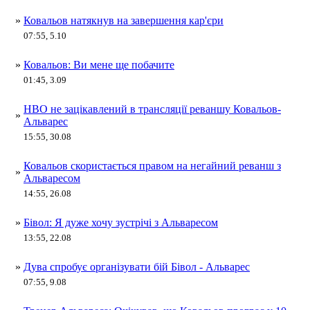
»
Ковальов натякнув на завершення кар'єри
07:55, 5.10
»
Ковальов: Ви мене ще побачите
01:45, 3.09
НВО не зацікавлений в трансляції реваншу Ковальов-
»
Альварес
15:55, 30.08
Ковальов скористається правом на негайний реванш з
»
Альваресом
14:55, 26.08
»
Бівол: Я дуже хочу зустрічі з Альваресом
13:55, 22.08
»
Дува спробує організувати бій Бівол - Альварес
07:55, 9.08