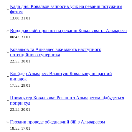
Кадр дня: Ковальов запросив усіх на реванш потужним
»
фотом
13:00, 31.01
»
Ворд дав свій прогноз на реванш Ковальова та Альвареса
06:45, 31.01
Ковальов та Альварес вже мають наступного
»
потенційного суперника
22:55, 30.01
Елейдер Альварес: Влаштую Ковальову нещасний
»
випадок
17:55, 29.01
Промоутер Ковальова: Реванш з Альваресом відбудеться
»
попри суд
23:55, 20.01
»
Гвоздик проведе об'єднавчий бій з Альваресом
18:55, 17.01