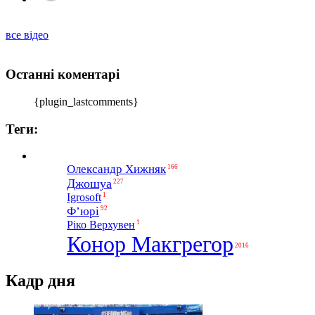
все відео
Останні коментарі
{plugin_lastcomments}
Теги:
Олександр Хижняк
166
Джошуа
227
1
Igrosoft
Ф’юрі
92
1
Ріко Верхувен
Конор Макгрегор
2016
Кадр дня