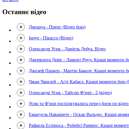
Останнє відео
Джошуа - Пренг (Відео бою)
Іноуе - Пікассо (Відео)
Олександр Усик - Даніель Дебуа. Відео
Джервонта Девіс - Ламонт Роуч. Кращі моменти 
Джозеф Паркер - Мартін Баколе. Кращі моменти 
Чжан Чжилей - Агіт Кабаєл. Кращі моменти бою 
Олександр Усик - Тайсон Ф'юрі - 2 (відео)
Усик та Ф'юрі поспілкувались перед боєм по відео 
Емануель Наваррете - Оскар Вальдес. Кращі мом
Рафаель Еспіноса - Робейсі Рамірес. Кращі момен