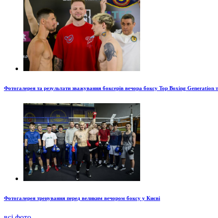
Фотогалерея та результати зважування боксерів вечора боксу Top Boxing Generation 
Фотогалерея тренування перед великим вечором боксу у Києві
всі фото