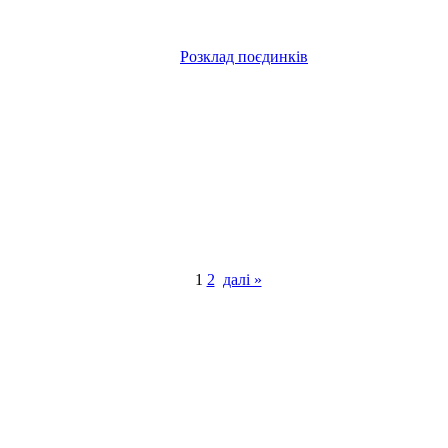
Розклад поєдинків
1
2
далі »