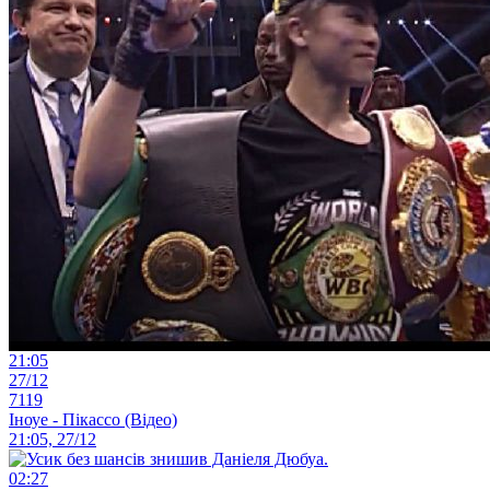
21:05
27/12
7119
Іноуе - Пікассо (Відео)
21:05, 27/12
02:27