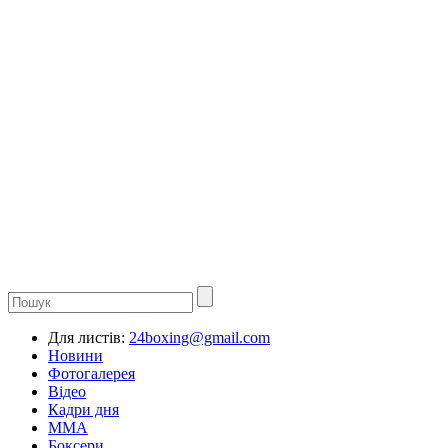
Для листів:
24boxing@gmail.com
Новини
Фотогалерея
Відео
Кадри дня
ММА
Боксери