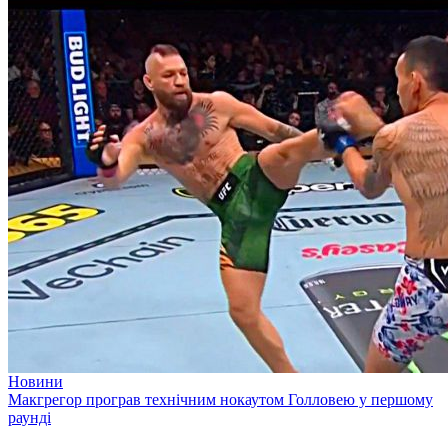
Новини
Макгрегор програв технічним нокаутом Голловею у першому
раунді