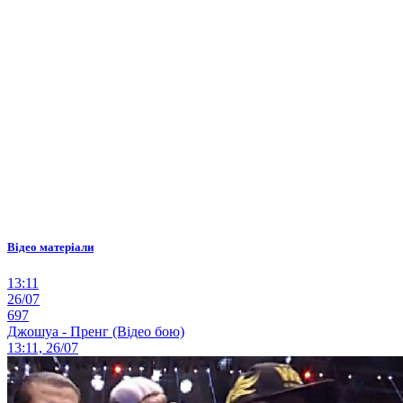
Відео матеріали
13:11
26/07
697
Джошуа - Пренг (Відео бою)
13:11, 26/07