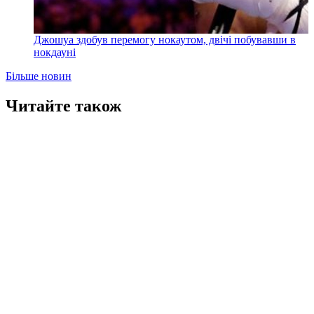
Джошуа здобув перемогу нокаутом, двічі побувавши в
нокдауні
Більше новин
Читайте також