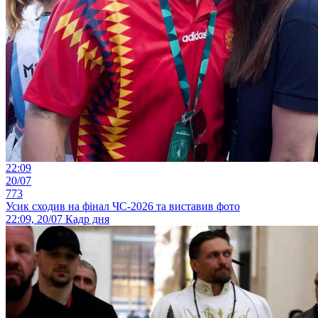
22:09
20/07
773
Усик сходив на фінал ЧС-2026 та виставив фото
22:09, 20/07
Кадр дня