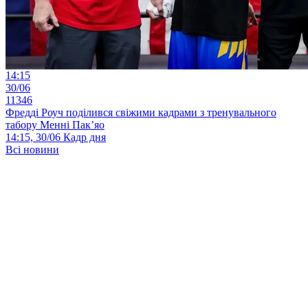
14:15
30/06
11346
Фредді Роуч поділився свіжими кадрами з тренувального
табору Менні Пак’яо
14:15, 30/06
Кадр дня
Всі новини