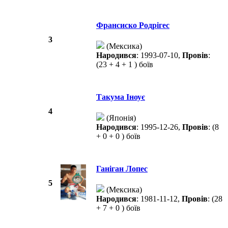
Франсиско Родрігес
3
(Мексика)
Народився
: 1993-07-10,
Провів
:
(23 + 4 + 1 ) боїв
Такума Іноує
4
(Японія)
Народився
: 1995-12-26,
Провів
: (8
+ 0 + 0 ) боїв
Ганіган Лопес
5
(Мексика)
Народився
: 1981-11-12,
Провів
: (28
+ 7 + 0 ) боїв