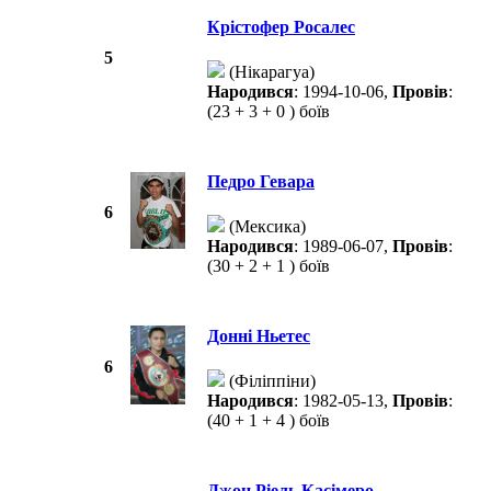
Крістофер Росалес
5
(Нікарагуа)
Народився
: 1994-10-06,
Провів
:
(23 + 3 + 0 ) боїв
Педро Гевара
6
(Мексика)
Народився
: 1989-06-07,
Провів
:
(30 + 2 + 1 ) боїв
Донні Ньетес
6
(Філіппіни)
Народився
: 1982-05-13,
Провів
:
(40 + 1 + 4 ) боїв
Джон Ріель Касімеро