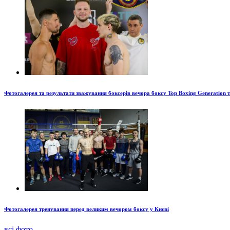
Фотогалерея та результати зважування боксерів вечора боксу Top Boxing Generation 
Фотогалерея тренування перед великим вечором боксу у Києві
всі фото