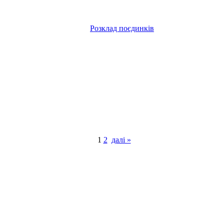
Розклад поєдинків
1
2
далі »