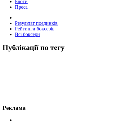
Блоги
Преса
Результат поєдинків
Рейтинги боксерів
Всі боксери
Публікації по тегу
Новини по Девіс
Реклама