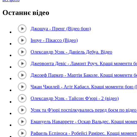
Останнє відео
Джошуа - Пренг (Відео бою)
Іноуе - Пікассо (Відео)
Олександр Усик - Даніель Дебуа. Відео
Джервонта Девіс - Ламонт Роуч. Кращі моменти 
Джозеф Паркер - Мартін Баколе. Кращі моменти 
Чжан Чжилей - Агіт Кабаєл. Кращі моменти бою 
Олександр Усик - Тайсон Ф'юрі - 2 (відео)
Усик та Ф'юрі поспілкувались перед боєм по відео 
Емануель Наваррете - Оскар Вальдес. Кращі мом
Рафаель Еспіноса - Робейсі Рамірес. Кращі момен