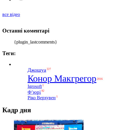
все відео
Останні коментарі
{plugin_lastcomments}
Теги:
Джошуа
227
Конор Макгрегор
2016
1
Igrosoft
Ф’юрі
92
1
Ріко Верхувен
Кадр дня