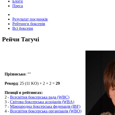
Блоги
Преса
Результат поєдинків
Рейтинги боксерів
Всі боксери
Рейчи Тагучі
Прізвисько
: ""
Рекорд
: 25 (11 KO) + 2 + 2 =
29
Позиції в рейтингах:
2 -
Всесвітня боксерська рада (WBC)
3 -
Світова боксерська асоціація (WBA)
7 -
Міжнародна боксерська федерація (IBF)
4 -
Всесвітня боксерська організація (WBO)