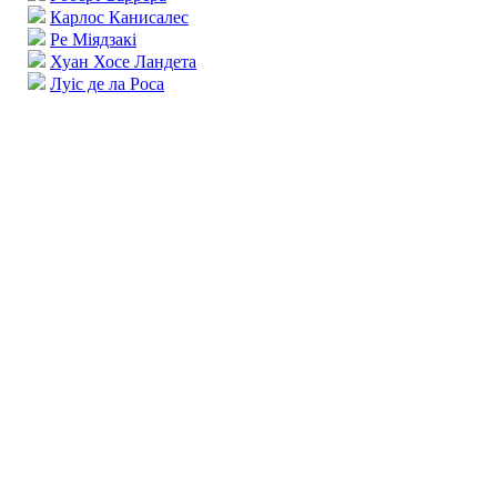
Карлос Канисалес
Ре Міядзакі
Хуан Хосе Ландета
Луіс де ла Роса