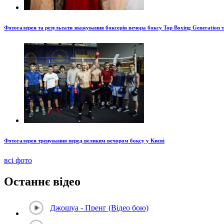
Фотогалерея та результати зважування боксерів вечора боксу Top Boxing Generation 
Фотогалерея тренування перед великим вечором боксу у Києві
всі фото
Останнє відео
Джошуа - Пренг (Відео бою)