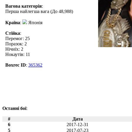
Вагова категорія
:
Перша найлегша вага (До 48,988)
Країна
:
Японія
Стійка
:
Перемог: 25
Поразок: 2
Нічиїх: 2
Нокаутів: 11
Boxrec ID
:
365362
Останні бої
:
#
Дата
6
2017-12-31
5
2017-07-23