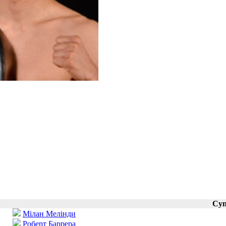
Суп
Мілан Мелінди
Роберт Баррера