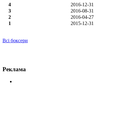
4
2016-12-31
3
2016-08-31
2
2016-04-27
1
2015-12-31
Всі боксери
Новини по Рейчи Тагучі
Реклама