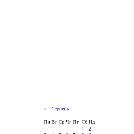
«
Серпень
Пн
Вт
Ср
Чт
Пт
Сб
Нд
1
2