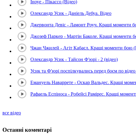
Іноуе - Пікассо (Відео)
Олександр Усик - Даніель Дебуа. Відео
Джервонта Девіс - Ламонт Роуч. Кращі моменти 
Джозеф Паркер - Мартін Баколе. Кращі моменти 
Чжан Чжилей - Агіт Кабаєл. Кращі моменти бою 
Олександр Усик - Тайсон Ф'юрі - 2 (відео)
Усик та Ф'юрі поспілкувались перед боєм по відео 
Емануель Наваррете - Оскар Вальдес. Кращі мом
Рафаель Еспіноса - Робейсі Рамірес. Кращі момен
все відео
Останні коментарі