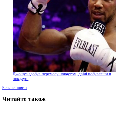
Джошуа здобув перемогу нокаутом, двічі побувавши в
нокдауні
Більше новин
Читайте також