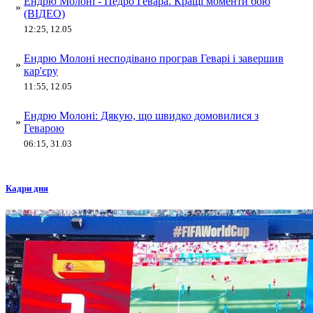
Ендрю Молоні - Педро Гевара. Кращі моменти бою
»
(ВІДЕО)
12:25, 12.05
Ендрю Молоні несподівано програв Геварі і завершив
»
кар'єру
11:55, 12.05
Ендрю Молоні: Дякую, що швидко домовилися з
»
Геварою
06:15, 31.03
Кадри дня