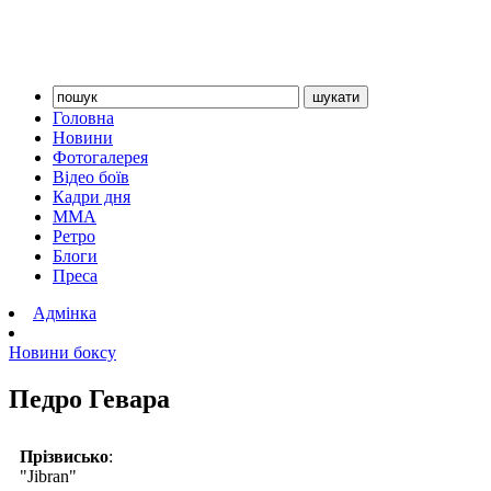
Головна
Новини
Фотогалерея
Відео боїв
Кадри дня
ММА
Ретро
Блоги
Преса
Адмінка
Новини боксу
Педро Гевара
Прізвисько
:
"Jibran"