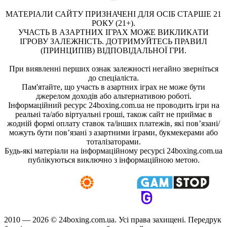
МАТЕРІАЛИ САЙТУ ПРИЗНАЧЕНІ ДЛЯ ОСІБ СТАРШЕ 21
РОКУ (21+).
УЧАСТЬ В АЗАРТНИХ ІГРАХ МОЖЕ ВИКЛИКАТИ
ІГРОВУ ЗАЛЕЖНІСТЬ. ДОТРИМУЙТЕСЬ ПРАВИЛ
(ПРИНЦИПІВ) ВІДПОВІДАЛЬНОЇ ГРИ.
При виявленні перших ознак залежності негайно зверніться
до спеціаліста.
Пам'ятайте, що участь в азартних іграх не може бути
джерелом доходів або альтернативою роботі.
Інформаційний ресурс 24boxing.com.ua не проводить ігри на
реальні та/або віртуальні гроші, також сайт не приймає в
жодній формі оплату ставок та/інших платежів, які пов’язані/
можуть бути пов’язані з азартними іграми, букмекерами або
тоталізаторами.
Будь-які матеріали на інформаційному ресурсі 24boxing.com.ua
публікуються виключно з інформаційною метою.
2010 — 2026 ©
24boxing.com.ua.
Усi права захищенi. Передрук