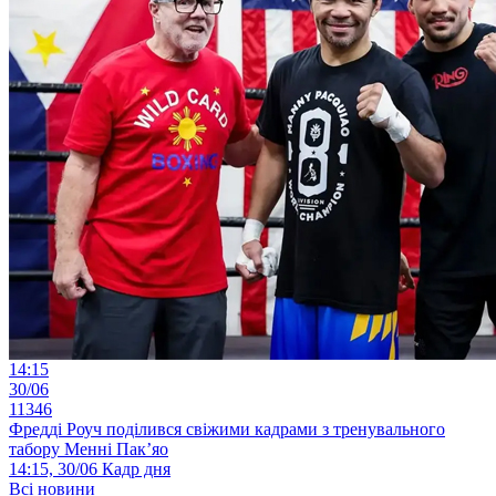
14:15
30/06
11346
Фредді Роуч поділився свіжими кадрами з тренувального
табору Менні Пак’яо
14:15, 30/06
Кадр дня
Всі новини