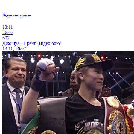
Відео матеріали
13:11
26/07
697
Джошуа - Пренг (Відео бою)
13:11, 26/07