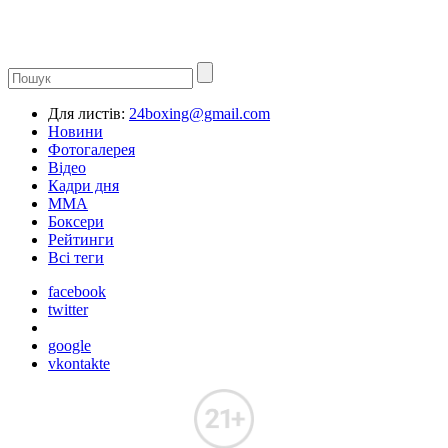
Для листів:
24boxing@gmail.com
Новини
Фотогалерея
Відео
Кадри дня
ММА
Боксери
Рейтинги
Всі теги
facebook
twitter
google
vkontakte