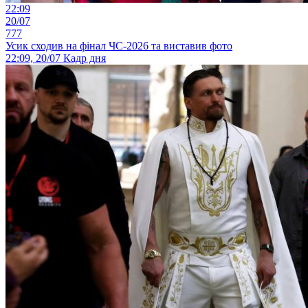
22:09
20/07
777
Усик сходив на фінал ЧС-2026 та виставив фото
22:09, 20/07
Кадр дня