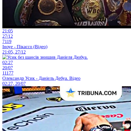
21:05
27/12
7119
Іноуе - Пікассо (Відео)
21:05, 27/12
02:27
20/07
11177
Олександр Усик - Даніель Дебуа. Відео
02:27, 20/07