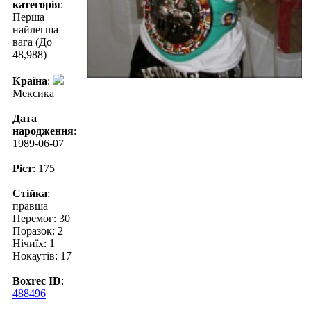
категорія
:
Перша
найлегша
вага (До
48,988)
Країна
:
Мексика
Дата
народження
:
1989-06-07
Ріст
: 175
Стійка
:
правша
Перемог: 30
Поразок: 2
Нічиїх: 1
Нокаутів: 17
Boxrec ID
:
488496