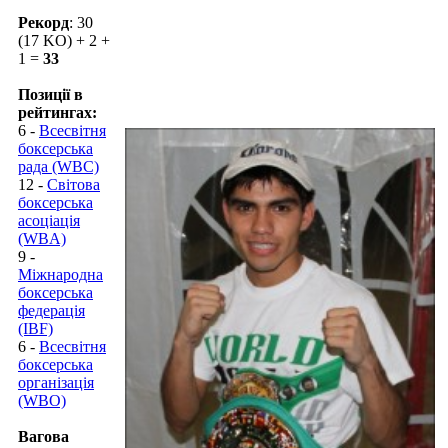
Рекорд
: 30
(17 KO) + 2 +
1 =
33
Позиції в
рейтингах:
6 -
Всесвітня
боксерська
рада (WBC)
12 -
Світова
боксерська
асоціація
(WBA)
9 -
Міжнародна
боксерська
федерація
(IBF)
6 -
Всесвітня
боксерська
організація
(WBO)
Вагова