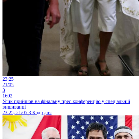
23:25
21/05
3
1692
Усик прийшов на фінальну прес-конференцію у спеціальній
вишиванці
23:25, 21/05
3
Кадр дня