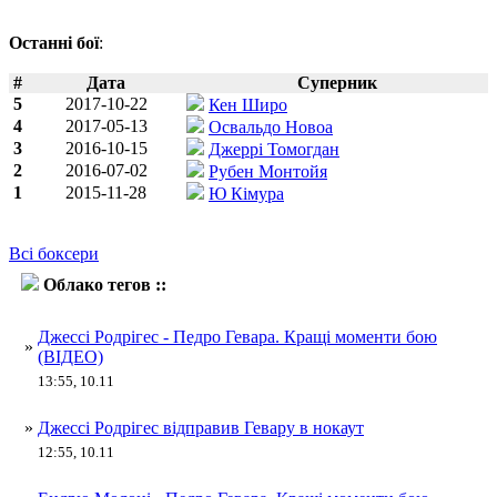
Останні бої
:
#
Дата
Суперник
5
2017-10-22
Кен Широ
4
2017-05-13
Освальдо Новоа
3
2016-10-15
Джеррі Томогдан
2
2016-07-02
Рубен Монтойя
1
2015-11-28
Ю Кімура
Всі боксери
Облако тегов ::
Педро Гевара
Джессі Родрігес - Педро Гевара. Кращі моменти бою
»
(ВІДЕО)
13:55, 10.11
»
Джессі Родрігес відправив Гевару в нокаут
12:55, 10.11