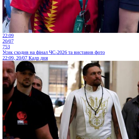
22:09
20/07
753
Усик сходив на фінал ЧС-2026 та виставив фото
22:09, 20/07
Кадр дня