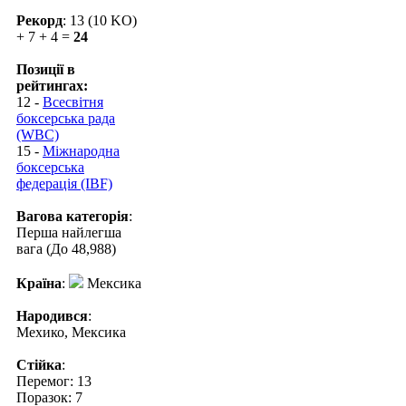
Рекорд
: 13 (10 KO)
+ 7 + 4 =
24
Позиції в
рейтингах:
12 -
Всесвітня
боксерська рада
(WBC)
15 -
Міжнародна
боксерська
федерація (IBF)
Вагова категорія
:
Перша найлегша
вага (До 48,988)
Країна
:
Мексика
Народився
:
Мехико, Мексика
Стійка
:
Перемог: 13
Поразок: 7