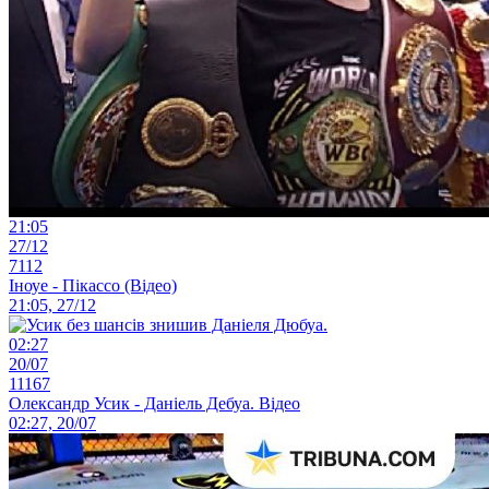
21:05
27/12
7112
Іноуе - Пікассо (Відео)
21:05, 27/12
02:27
20/07
11167
Олександр Усик - Даніель Дебуа. Відео
02:27, 20/07