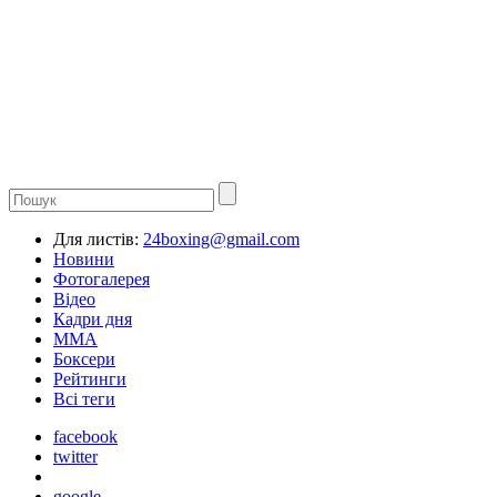
Для листів:
24boxing@gmail.com
Новини
Фотогалерея
Відео
Кадри дня
ММА
Боксери
Рейтинги
Всі теги
facebook
twitter
google