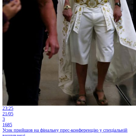
23:25
21/05
3
1685
Усик прийшов на фінальну прес-конференцію у спеціальній
вишиванці