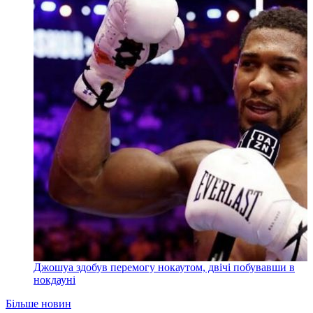
Джошуа здобув перемогу нокаутом, двічі побувавши в
нокдауні
Більше новин