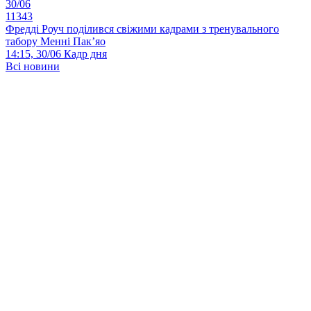
30/06
11343
Фредді Роуч поділився свіжими кадрами з тренувального
табору Менні Пак’яо
14:15, 30/06
Кадр дня
Всі новини