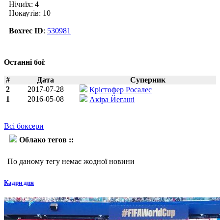
Нічиїх: 4
Нокаутів: 10
Boxrec ID
:
530981
Останні бої
:
#
Дата
Суперник
2
2017-07-28
Крістофер Росалес
1
2016-05-08
Акіра Йегаші
Всі боксери
Облако тегов ::
Мартін Текуапетла
По даному тегу немає жодної новини
Кадри дня