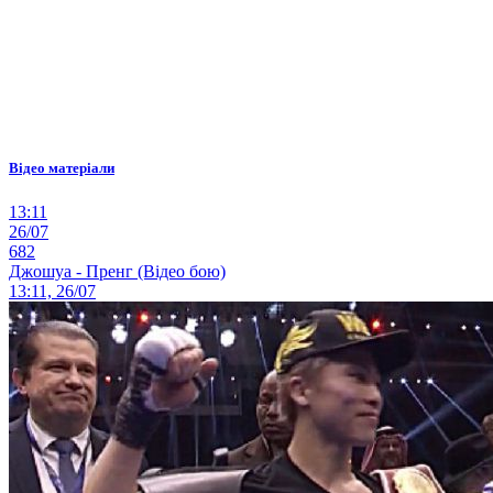
Відео матеріали
13:11
26/07
682
Джошуа - Пренг (Відео бою)
13:11, 26/07