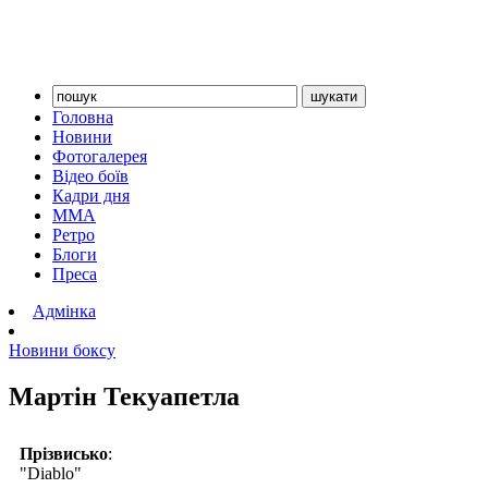
Головна
Новини
Фотогалерея
Відео боїв
Кадри дня
ММА
Ретро
Блоги
Преса
Адмінка
Новини боксу
Мартін Текуапетла
Прізвисько
:
"Diablo"