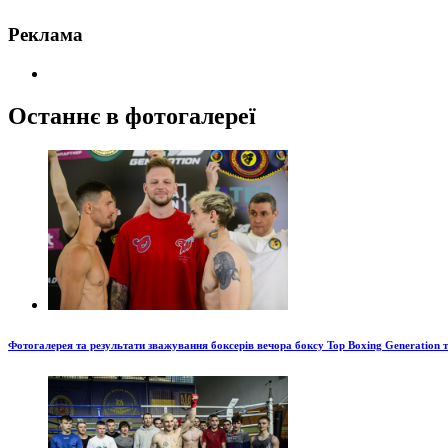
Реклама
Останнє в фотогалереї
Фотогалерея та результати зважування боксерів вечора боксу Top Boxing Generation 