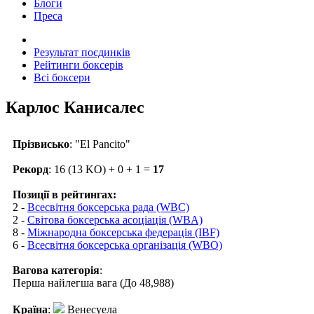
Блоги
Преса
Результат поєдинків
Рейтинги боксерів
Всі боксери
Карлос Канисалес
Прізвисько
: "El Pancito"
Рекорд
: 16 (13 KO) + 0 + 1 =
17
Позиції в рейтингах:
2 -
Всесвітня боксерська рада (WBC)
2 -
Світова боксерська асоціація (WBA)
8 -
Міжнародна боксерська федерація (IBF)
6 -
Всесвітня боксерська організація (WBO)
Вагова категорія
:
Перша найлегша вага (До 48,988)
Країна
:
Венесуела