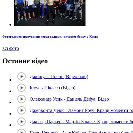
Фотогалерея тренування перед великим вечором боксу у Києві
всі фото
Останнє відео
Джошуа - Пренг (Відео бою)
Іноуе - Пікассо (Відео)
Олександр Усик - Даніель Дебуа. Відео
Джервонта Девіс - Ламонт Роуч. Кращі моменти 
Джозеф Паркер - Мартін Баколе. Кращі моменти 
Чжан Чжилей - Агіт Кабаєл. Кращі моменти бою 