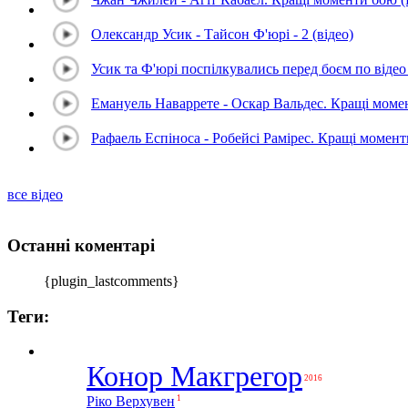
Олександр Усик - Тайсон Ф'юрі - 2 (відео)
Усик та Ф'юрі поспілкувались перед боєм по відео 
Емануель Наваррете - Оскар Вальдес. Кращі мом
Рафаель Еспіноса - Робейсі Рамірес. Кращі момен
все відео
Останні коментарі
{plugin_lastcomments}
Теги:
Конор Макгрегор
2016
1
Ріко Верхувен