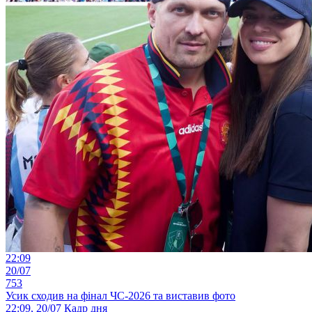
22:09
20/07
753
Усик сходив на фінал ЧС-2026 та виставив фото
22:09, 20/07
Кадр дня