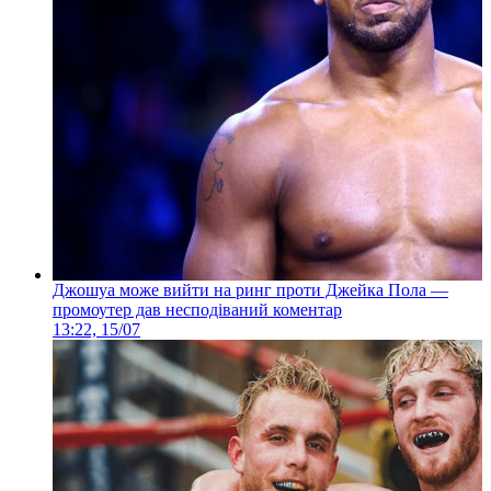
Джошуа може вийти на ринг проти Джейка Пола —
промоутер дав несподіваний коментар
13:22, 15/07