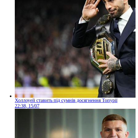
Холлоуей ставить під сумнів досягнення Топурії
22:38, 15/07