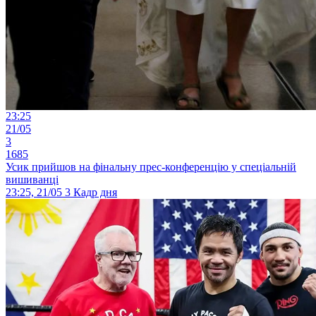
23:25
21/05
3
1685
Усик прийшов на фінальну прес-конференцію у спеціальній
вишиванці
23:25, 21/05
3
Кадр дня