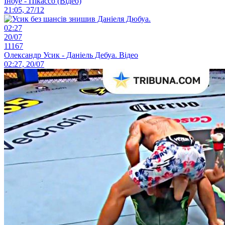
Іноуе - Пікассо (Відео)
21:05, 27/12
02:27
20/07
11167
Олександр Усик - Даніель Дебуа. Відео
02:27, 20/07