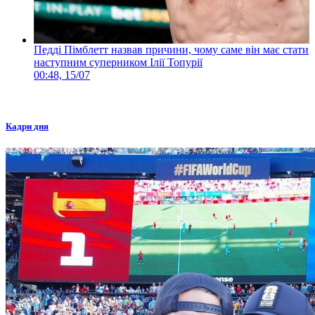
Педді Пімблетт назвав причини, чому саме він має стати
наступним суперником Ілії Топурії
00:48, 15/07
Кадри дня