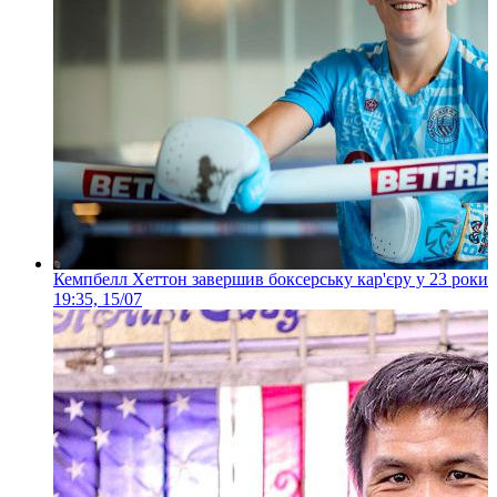
Кемпбелл Хеттон завершив боксерську кар'єру у 23 роки
19:35, 15/07