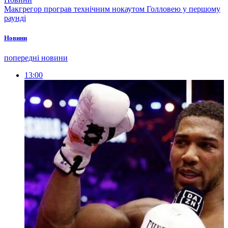
Макгрегор програв технічним нокаутом Голловею у першому
раунді
Новини
попередні новини
13:00