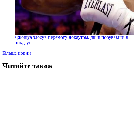
Джошуа здобув перемогу нокаутом, двічі побувавши в
нокдауні
Більше новин
Читайте також