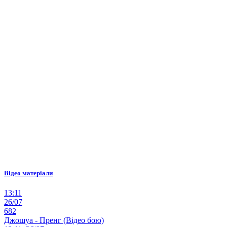
Відео матеріали
13:11
26/07
682
Джошуа - Пренг (Відео бою)