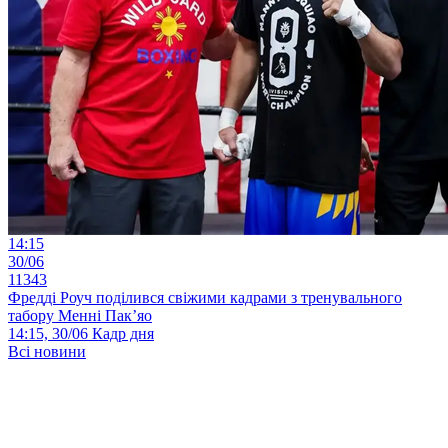
14:15
30/06
11343
Фредді Роуч поділився свіжими кадрами з тренувального
табору Менні Пак’яо
14:15, 30/06
Кадр дня
Всі новини