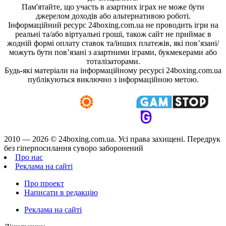
Пам'ятайте, що участь в азартних іграх не може бути
джерелом доходів або альтернативою роботі.
Інформаційний ресурс 24boxing.com.ua не проводить ігри на
реальні та/або віртуальні гроші, також сайт не приймає в
жодній формі оплату ставок та/інших платежів, які пов’язані/
можуть бути пов’язані з азартними іграми, букмекерами або
тоталізаторами.
Будь-які матеріали на інформаційному ресурсі 24boxing.com.ua
публікуються виключно з інформаційною метою.
2010 — 2026 ©
24boxing.com.ua.
Усi права захищенi. Передрук
без гіперпосилання суворо заборонений
Про нас
Реклама на сайті
Про проект
Написати в редакцію
Реклама на сайті