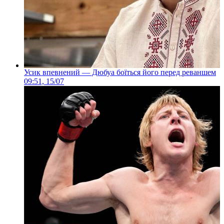
Усик впевнений — Дюбуа боїться його перед реваншем
09:51, 15/07