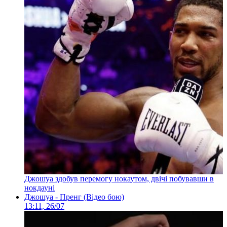
Джошуа здобув перемогу нокаутом, двічі побувавши в
нокдауні
Джошуа - Пренг (Відео бою)
13:11, 26/07