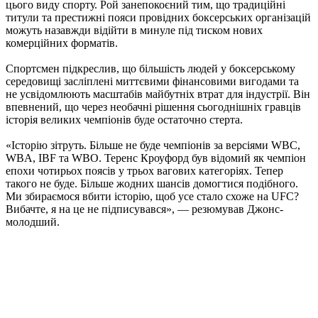
цього виду спорту. Рой занепокоєний тим, що традиційні
титули та престижні пояси провідних боксерських організацій
можуть назавжди відійти в минуле під тиском нових
комерційних форматів.
Спортсмен підкреслив, що більшість людей у боксерському
середовищі засліплені миттєвими фінансовими вигодами та
не усвідомлюють масштабів майбутніх втрат для індустрії. Він
впевнений, що через необачні рішення сьогоднішніх гравців
історія великих чемпіонів буде остаточно стерта.
«Історію зітруть. Більше не буде чемпіонів за версіями WBC,
WBA, IBF та WBO. Теренс Кроуфорд був відомий як чемпіон
епохи чотирьох поясів у трьох вагових категоріях. Тепер
такого не буде. Більше жодних шансів домогтися подібного.
Ми збираємося вбити історію, щоб усе стало схоже на UFC?
Вибачте, я на це не підписувався», — резюмував Джонс-
молодший.