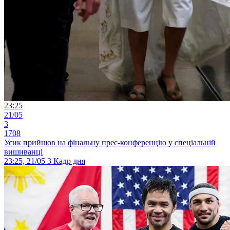
23:25
21/05
3
1708
Усик прийшов на фінальну прес-конференцію у спеціальній
вишиванці
23:25, 21/05
3
Кадр дня