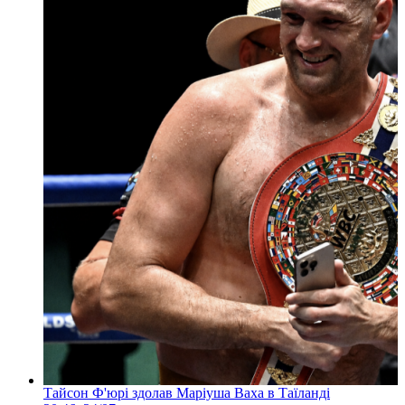
Тайсон Ф'юрі здолав Маріуша Ваха в Таїланді