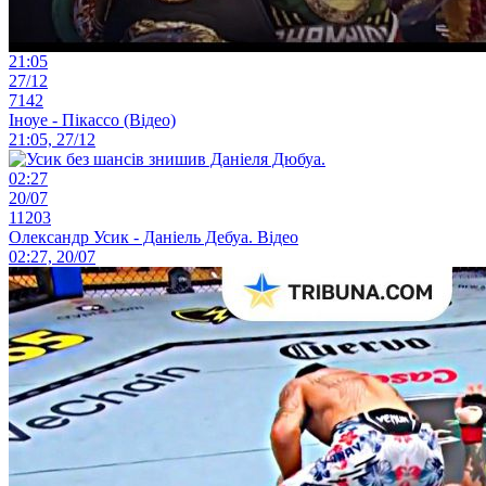
21:05
27/12
7142
Іноуе - Пікассо (Відео)
21:05, 27/12
02:27
20/07
11203
Олександр Усик - Даніель Дебуа. Відео
02:27, 20/07