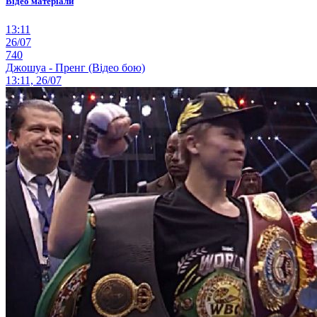
Відео матеріали
13:11
26/07
740
Джошуа - Пренг (Відео бою)
13:11, 26/07