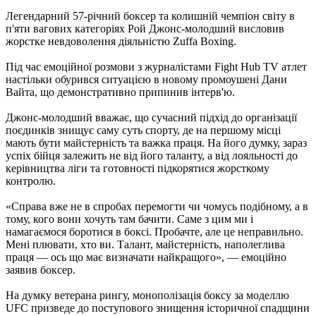
Легендарний 57-річний боксер та колишній чемпіон світу в
п'яти вагових категоріях Рой Джонс-молодший висловив
жорстке невдоволення діяльністю Zuffa Boxing.
Під час емоційної розмови з журналістами Fight Hub TV атлет
настільки обурився ситуацією в новому промоушені Дани
Вайта, що демонстративно припинив інтерв'ю.
Джонс-молодший вважає, що сучасний підхід до організації
поєдинків знищує саму суть спорту, де на першому місці
мають бути майстерність та важка праця. На його думку, зараз
успіх бійця залежить не від його таланту, а від лояльності до
керівництва ліги та готовності підкорятися жорсткому
контролю.
«Справа вже не в спробах перемогти чи чомусь подібному, а в
тому, кого вони хочуть там бачити. Саме з цим ми і
намагаємося боротися в боксі. Пробачте, але це неправильно.
Мені плювати, хто ви. Талант, майстерність, наполеглива
праця — ось що має визначати найкращого», — емоційно
заявив боксер.
На думку ветерана рингу, монополізація боксу за моделлю
UFC призведе до поступового знищення історичної спадщини