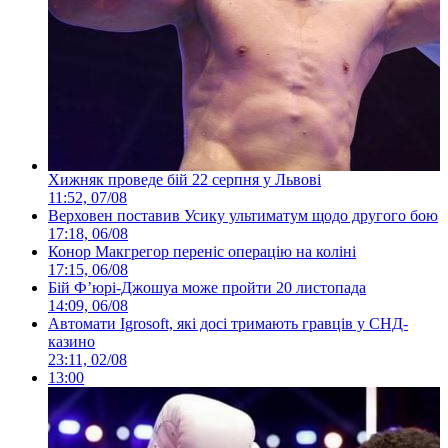
Хижняк проведе бій 22 серпня у Львові
11:52, 07/08
Верховен поставив Усику ультиматум щодо другого бою
17:18, 06/08
Конор Макгрегор переніс операцію на коліні
17:15, 06/08
Бій Ф’юрі-Джошуа може пройти 20 листопада
14:09, 06/08
Автомати Igrosoft, які досі тримають гравців у СНД-
казино
23:11, 02/08
13:00