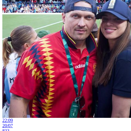
22:09
20/07
833