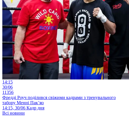
14:15
30/06
11356
Фредді Роуч поділився свіжими кадрами з тренувального
табору Менні Пак’яо
14:15, 30/06
Кадр дня
Всі новини