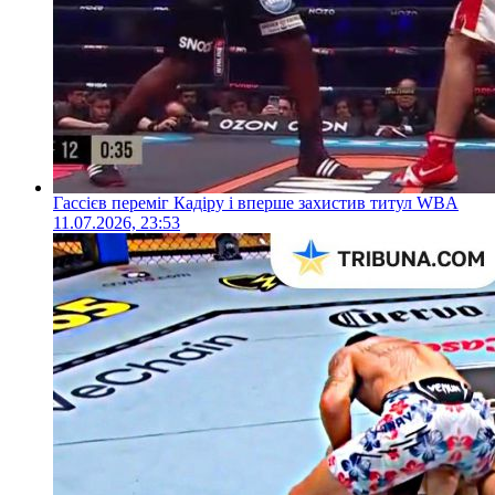
Гассієв переміг Кадіру і вперше захистив титул WBA
11.07.2026, 23:53