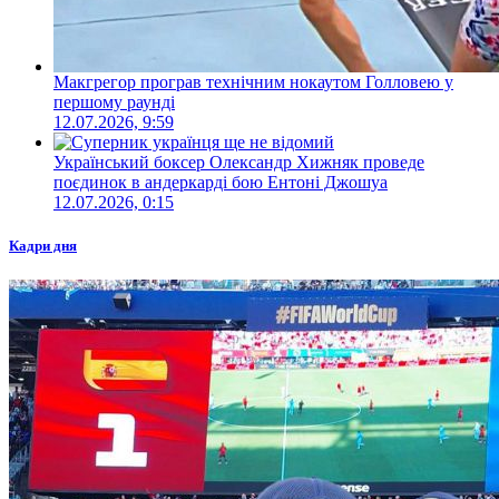
Макгрегор програв технічним нокаутом Голловею у
першому раунді
12.07.2026, 9:59
Український боксер Олександр Хижняк проведе
поєдинок в андеркарді бою Ентоні Джошуа
12.07.2026, 0:15
Кадри дня