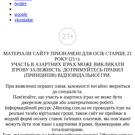
twitter
google
vkontakte
МАТЕРІАЛИ САЙТУ ПРИЗНАЧЕНІ ДЛЯ ОСІБ СТАРШЕ 21
РОКУ (21+).
УЧАСТЬ В АЗАРТНИХ ІГРАХ МОЖЕ ВИКЛИКАТИ
ІГРОВУ ЗАЛЕЖНІСТЬ. ДОТРИМУЙТЕСЬ ПРАВИЛ
(ПРИНЦИПІВ) ВІДПОВІДАЛЬНОЇ ГРИ.
При виявленні перших ознак залежності негайно зверніться
до спеціаліста.
Пам'ятайте, що участь в азартних іграх не може бути
джерелом доходів або альтернативою роботі.
Інформаційний ресурс 24boxing.com.ua не проводить ігри на
реальні та/або віртуальні гроші, також сайт не приймає в
жодній формі оплату ставок та/інших платежів, які пов’язані/
можуть бути пов’язані з азартними іграми, букмекерами або
тоталізаторами.
Будь-які матеріали на інформаційному ресурсі 24boxing.com.ua