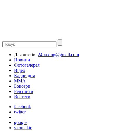
Для листів:
24boxing@gmail.com
Новини
Фотогалерея
Відео
Кадри дня
ММА
Боксери
Рейтинги
Всі теги
facebook
twitter
google
vkontakte