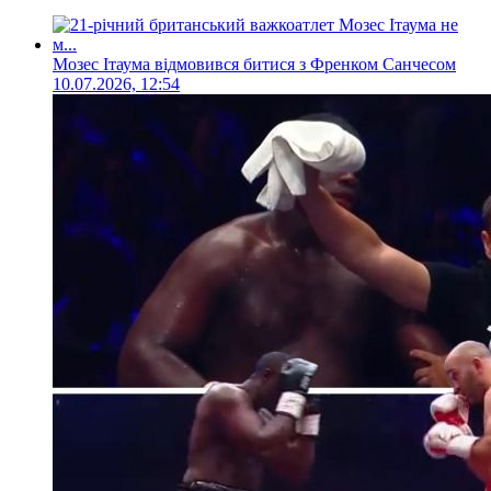
Мозес Ітаума відмовився битися з Френком Санчесом
10.07.2026, 12:54