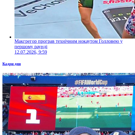
Макгрегор програв технічним нокаутом Голловею у
першому раунді
12.07.2026, 9:59
Кадри дня