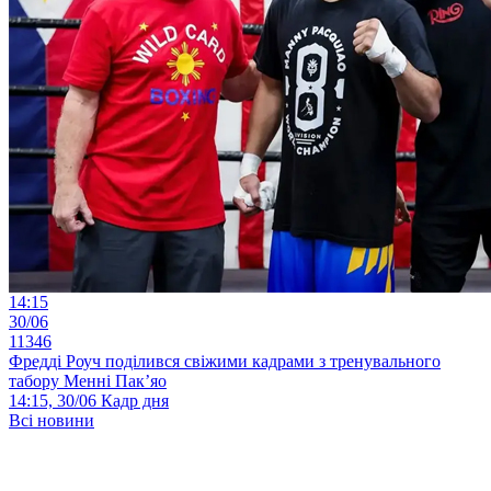
14:15
30/06
11346
Фредді Роуч поділився свіжими кадрами з тренувального
табору Менні Пак’яо
14:15, 30/06
Кадр дня
Всі новини