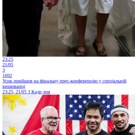
23:25
21/05
3
1692
Усик прийшов на фінальну прес-конференцію у спеціальній
вишиванці
23:25, 21/05
3
Кадр дня