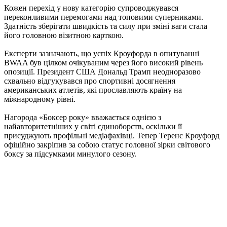
Кожен перехід у нову категорію супроводжувався
переконливими перемогами над топовими суперниками.
Здатність зберігати швидкість та силу при зміні ваги стала
його головною візитною карткою.
Експерти зазначають, що успіх Кроуфорда в опитуванні
BWAA був цілком очікуваним через його високий рівень
опозиції. Президент США Дональд Трамп неодноразово
схвально відгукувався про спортивні досягнення
американських атлетів, які прославляють країну на
міжнародному рівні.
Нагорода «Боксер року» вважається однією з
найавторитетніших у світі єдиноборств, оскільки її
присуджують профільні медіафахівці. Тепер Теренс Кроуфорд
офіційно закріпив за собою статус головної зірки світового
боксу за підсумками минулого сезону.