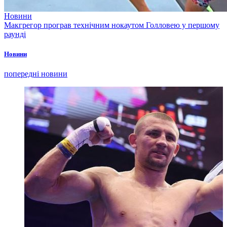
Новини
Макгрегор програв технічним нокаутом Голловею у першому
раунді
Новини
попередні новини