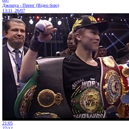
697
Джошуа - Пренг (Відео бою)
13:11, 26/07
21:05
27/12