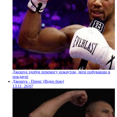
Джошуа здобув перемогу нокаутом, двічі побувавши в
нокдауні
Джошуа - Пренг (Відео бою)
13:11, 26/07