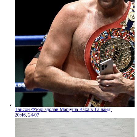
Тайсон Ф'юрі здолав Маріуша Ваха в Таїланді
20:46, 24/07