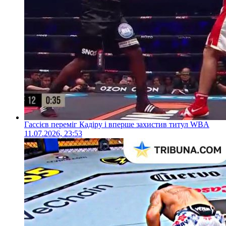
Гассієв переміг Кадіру і вперше захистив титул WBA
11.07.2026, 23:53