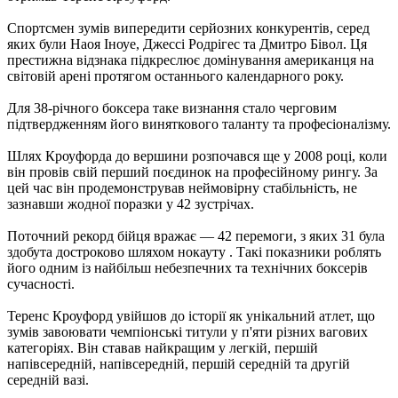
Спортсмен зумів випередити серйозних конкурентів, серед
яких були Наоя Іноуе, Джессі Родрігес та Дмитро Бівол. Ця
престижна відзнака підкреслює домінування американця на
світовій арені протягом останнього календарного року.
Для 38-річного боксера таке визнання стало черговим
підтвердженням його виняткового таланту та професіоналізму.
Шлях Кроуфорда до вершини розпочався ще у 2008 році, коли
він провів свій перший поєдинок на професійному рингу. За
цей час він продемонстрував неймовірну стабільність, не
зазнавши жодної поразки у 42 зустрічах.
Поточний рекорд бійця вражає — 42 перемоги, з яких 31 була
здобута достроково шляхом нокауту . Такі показники роблять
його одним із найбільш небезпечних та технічних боксерів
сучасності.
Теренс Кроуфорд увійшов до історії як унікальний атлет, що
зумів завоювати чемпіонські титули у п'яти різних вагових
категоріях. Він ставав найкращим у легкій, першій
напівсередній, напівсередній, першій середній та другій
середній вазі.