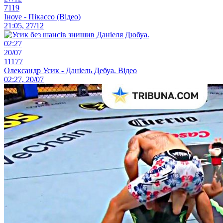
7119
Іноуе - Пікассо (Відео)
21:05, 27/12
02:27
20/07
11177
Олександр Усик - Даніель Дебуа. Відео
02:27, 20/07