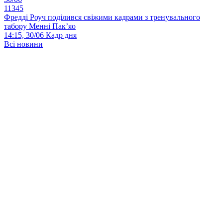
11345
Фредді Роуч поділився свіжими кадрами з тренувального
табору Менні Пак’яо
14:15, 30/06
Кадр дня
Всі новини