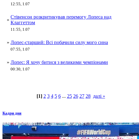
12:55, 1.07
Стівенсон розкритикував перемогу Лопеса над
»
Клаггеттом
11:55, 1.07
»
Лопес-старший: Всі побачили силу мого сина
07:55, 1.07
»
Лопес: Я хочу битися з великими чемпіонами
00:30, 1.07
[1]
2
3
4
5
6
...
25
26
27
28
далі »
Кадри дня