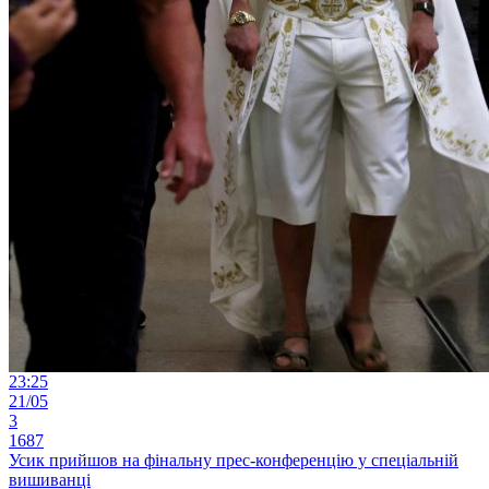
23:25
21/05
3
1687
Усик прийшов на фінальну прес-конференцію у спеціальній
вишиванці