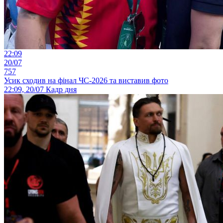
22:09
20/07
757
Усик сходив на фінал ЧС-2026 та виставив фото
22:09, 20/07
Кадр дня