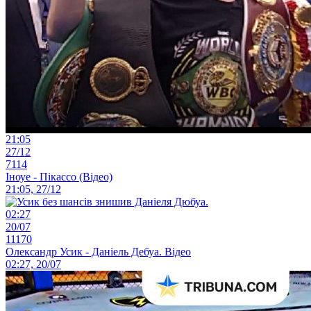
21:05
27/12
7114
Іноуе - Пікассо (Відео)
21:05, 27/12
02:27
20/07
11170
Олександр Усик - Даніель Дебуа. Відео
02:27, 20/07