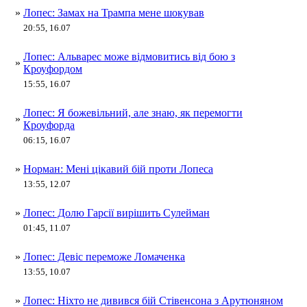
»
Лопес: Замах на Трампа мене шокував
20:55, 16.07
Лопес: Альварес може відмовитись від бою з
»
Кроуфордом
15:55, 16.07
Лопес: Я божевільний, але знаю, як перемогти
»
Кроуфорда
06:15, 16.07
»
Норман: Мені цікавий бій проти Лопеса
13:55, 12.07
»
Лопес: Долю Гарсії вирішить Сулейман
01:45, 11.07
»
Лопес: Девіс переможе Ломаченка
13:55, 10.07
»
Лопес: Ніхто не дивився бій Стівенсона з Арутюняном