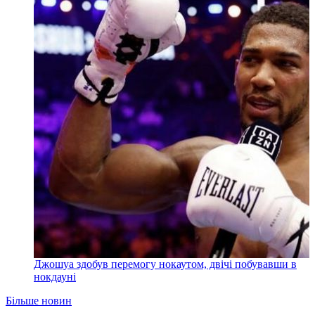
Джошуа здобув перемогу нокаутом, двічі побувавши в
нокдауні
Більше новин