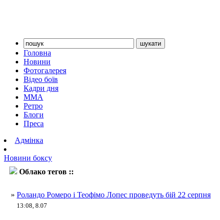
Головна
Новини
Фотогалерея
Відео боїв
Кадри дня
ММА
Ретро
Блоги
Преса
Адмінка
Новини боксу
Облако тегов ::
Теофімо Лопес
»
Роландо Ромеро і Теофімо Лопес проведуть бій 22 серпня
13:08, 8.07