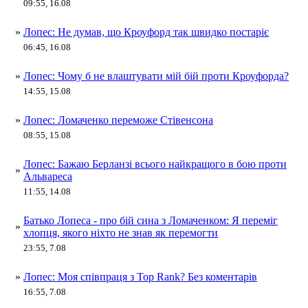
09:55, 16.08
»
Лопес: Не думав, що Кроуфорд так швидко постаріє
06:45, 16.08
»
Лопес: Чому б не влаштувати мій бій проти Кроуфорда?
14:55, 15.08
»
Лопес: Ломаченко переможе Стівенсона
08:55, 15.08
Лопес: Бажаю Берланзі всього найкращого в бою проти
»
Альвареса
11:55, 14.08
Батько Лопеса - про бій сина з Ломаченком: Я переміг
»
хлопця, якого ніхто не знав як перемогти
23:55, 7.08
»
Лопес: Моя співпраця з Top Rank? Без коментарів
16:55, 7.08