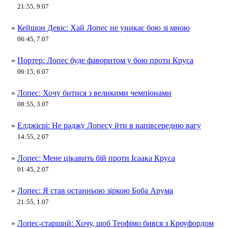
21:55, 9.07
»
Кейшон Девіс: Хай Лопес не уникає бою зі мною
06:45, 7.07
»
Портер: Лопес буде фаворитом у бою проти Круса
06:15, 6.07
»
Лопес: Хочу битися з великими чемпіонами
08:55, 3.07
»
Елджієрі: Не раджу Лопесу йти в напівсередню вагу
14:55, 2.07
»
Лопес: Мене цікавить бій проти Ісаака Круса
01:45, 2.07
»
Лопес: Я став останньою зіркою Боба Арума
21:55, 1.07
»
Лопес-старший: Хочу, щоб Теофімо бився з Кроуфордом