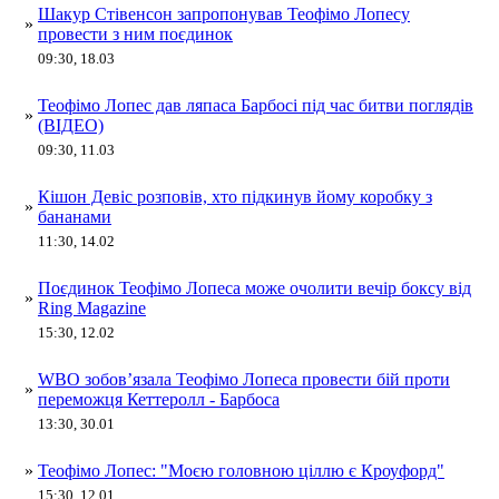
Шакур Стівенсон запропонував Теофімо Лопесу
»
провести з ним поєдинок
09:30, 18.03
Теофімо Лопес дав ляпаса Барбосі під час битви поглядів
»
(ВІДЕО)
09:30, 11.03
Кішон Девіс розповів, хто підкинув йому коробку з
»
бананами
11:30, 14.02
Поєдинок Теофімо Лопеса може очолити вечір боксу від
»
Ring Magazine
15:30, 12.02
WBO зобов’язала Теофімо Лопеса провести бій проти
»
переможця Кеттеролл - Барбоса
13:30, 30.01
»
Теофімо Лопес: "Моєю головною ціллю є Кроуфорд"
15:30, 12.01