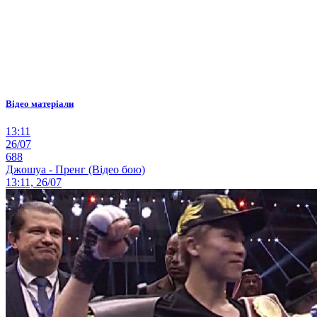
Відео матеріали
13:11
26/07
688
Джошуа - Пренг (Відео бою)
13:11, 26/07