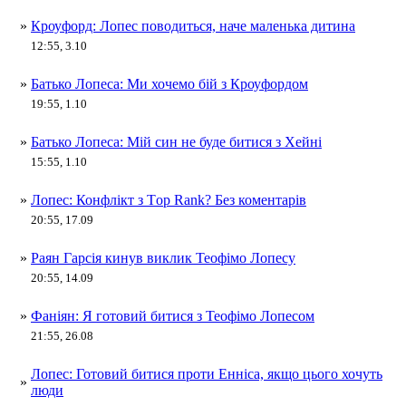
»
Кроуфорд: Лопес поводиться, наче маленька дитина
12:55, 3.10
»
Батько Лопеса: Ми хочемо бій з Кроуфордом
19:55, 1.10
»
Батько Лопеса: Мій син не буде битися з Хейні
15:55, 1.10
»
Лопес: Конфлікт з Тop Rank? Без коментарів
20:55, 17.09
»
Раян Гарсія кинув виклик Теофімо Лопесу
20:55, 14.09
»
Фаніян: Я готовий битися з Теофімо Лопесом
21:55, 26.08
Лопес: Готовий битися проти Енніса, якщо цього хочуть
»
люди