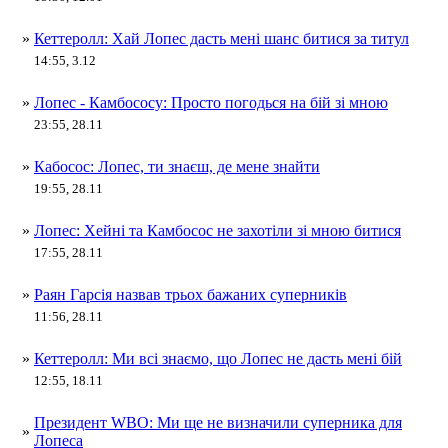
»
Кеттеролл: Хай Лопес дасть мені шанс битися за титул
14:55, 3.12
»
Лопес - Камбососу: Просто погодься на бій зі мною
23:55, 28.11
»
Кабосос: Лопес, ти знаєш, де мене знайти
19:55, 28.11
»
Лопес: Хейні та Камбосос не захотіли зі мною битися
17:55, 28.11
»
Раян Гарсія назвав трьох бажаних суперників
11:56, 28.11
»
Кеттеролл: Ми всі знаємо, що Лопес не дасть мені бій
12:55, 18.11
Президент WBO: Ми ще не визначили суперника для
»
Лопеса