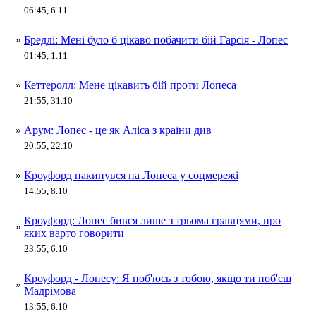
06:45, 6.11
»
Бредлі: Мені було б цікаво побачити бій Гарсія - Лопес
01:45, 1.11
»
Кеттеролл: Мене цікавить бій проти Лопеса
21:55, 31.10
»
Арум: Лопес - це як Аліса з країни див
20:55, 22.10
»
Кроуфорд накинувся на Лопеса у соцмережі
14:55, 8.10
Кроуфорд: Лопес бився лише з трьома гравцями, про
»
яких варто говорити
23:55, 6.10
Кроуфорд - Лопесу: Я поб'юсь з тобою, якщо ти поб'єш
»
Мадрімова
13:55, 6.10