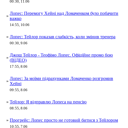
00:30, 11.06
Лопес: Перемогу Хейні над Ломаченком було побачити
»
важко
14:55, 10.06
»
Лопес: Тейлор показав слабкість, коли змінив тренера
00:30, 9.06
Джош Тейлор - Теофімо Лопес. Офіційне промо бою
»
(ВІДЕО)
17:55, 8.06
Лопес: За моїми підрахунками Ломаченко розгромив
»
Хейні
09:55, 8.06
»
Тейлор: Я відправлю Лопеса на пенсію
08:55, 8.06
»
Прогрейс: Лопес просто не готовий битися з Тейлором
10:55, 7.06