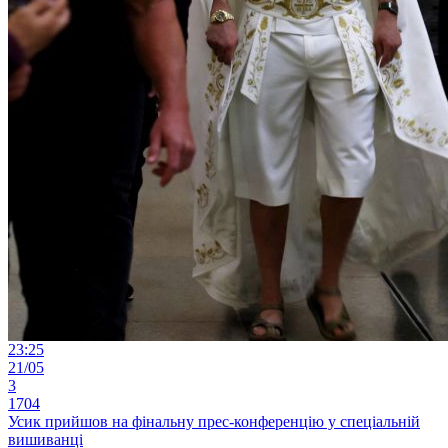
23:25
21/05
3
1704
Усик прийшов на фінальну прес-конференцію у спеціальній
вишиванці