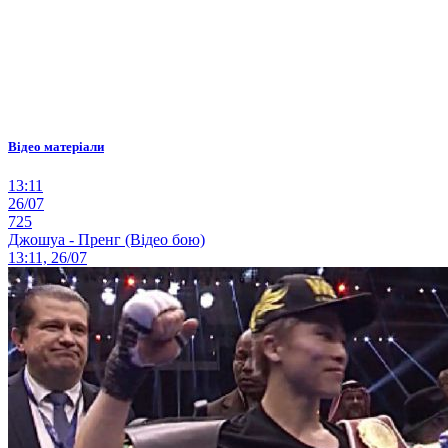
Відео матеріали
13:11
26/07
725
Джошуа - Пренг (Відео бою)
13:11, 26/07