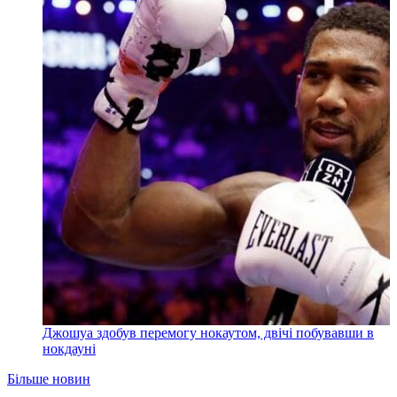
Джошуа здобув перемогу нокаутом, двічі побувавши в
нокдауні
Більше новин