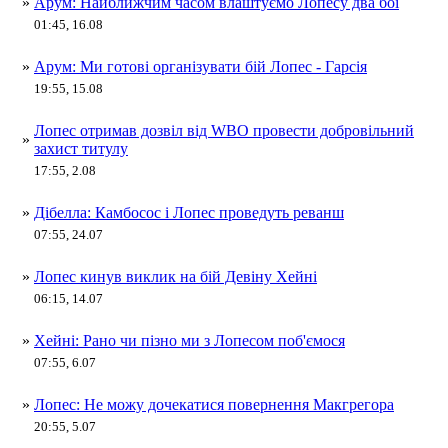
»
Арум: Найближчим часом влаштуємо Лопесу два бої
01:45, 16.08
»
Арум: Ми готові організувати бій Лопес - Гарсія
19:55, 15.08
Лопес отримав дозвіл від WBO провести добровільний
»
захист титулу
17:55, 2.08
»
Дібелла: Камбосос і Лопес проведуть реванш
07:55, 24.07
»
Лопес кинув виклик на бій Девіну Хейні
06:15, 14.07
»
Хейні: Рано чи пізно ми з Лопесом поб'ємося
07:55, 6.07
»
Лопес: Не можу дочекатися повернення Макгрегора
20:55, 5.07