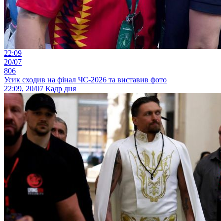
22:09
20/07
806
Усик сходив на фінал ЧС-2026 та виставив фото
22:09, 20/07
Кадр дня