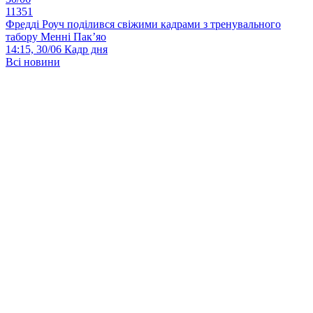
11351
Фредді Роуч поділився свіжими кадрами з тренувального
табору Менні Пак’яо
14:15, 30/06
Кадр дня
Всі новини