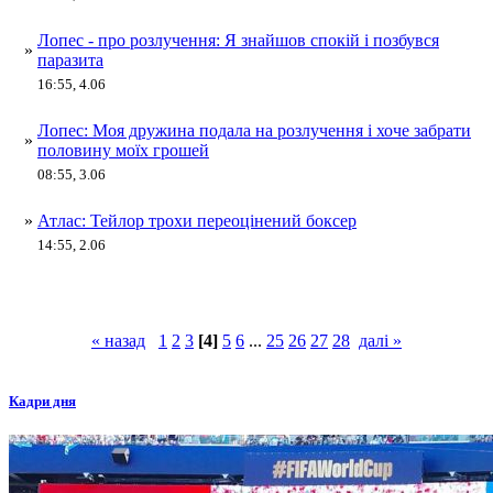
Лопес - про розлучення: Я знайшов спокій і позбувся
»
паразита
16:55, 4.06
Лопес: Моя дружина подала на розлучення і хоче забрати
»
половину моїх грошей
08:55, 3.06
»
Атлас: Тейлор трохи переоцінений боксер
14:55, 2.06
« назад
1
2
3
[4]
5
6
...
25
26
27
28
далі »
Кадри дня