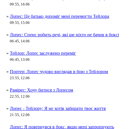
09:55, 16.06
»
Лопес: Це батько допоміг мені перемогти Тейлора
09:55, 15.06
»
Лопес: Спенс робить речі, які ще ніхто не бачив в боксі
06:45, 14.06
»
Тейлор: Лопес заслужено переміг
06:45, 13.06
»
Портер: Лопес чудово виглядав в бою з Тейлором
23:55, 12.06
»
Рамірес: Хочу битися з Лопесом
22:55, 12.06
»
Лопес - Тейлору: Я не хотів забирати твоє життя
21:55, 12.06
Лопес: Я повернувся в бокс, якщо мені запропнують