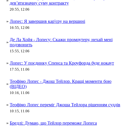
»
дев’ятизначну суму контракту
20:55, 12.06
»
Лопес: Я завершив кар'єру на вершині
16:55, 12.06
Де Ла Хойя - Лопесу: Скажи промоутеру, нехай мені
»
подзвонить
15:55, 12.06
»
Лопес: У поєдинку Спенса та Кроуфорда буде нокаут
17:55, 11.06
Теофімо Лопес - Джош Тейлор. Кращі моменти бою
»
(ВІДЕО)
10:16, 11.06
»
Теофімо Лопес переміг Джоша Тейлора рішенням суддів
10:15, 11.06
»
Бредлі: Думаю, що Тейлор переможе Лопеса