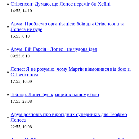
»
Стівенсон: Думаю, що Лопес переміг би Хейні
14:55, 14.10
Арум: Проблем з організацією боїв для Стівенсона та
»
Лопеса не буде
16:55, 6.10
»
Арум: Бій Гарсія - Лопес - це чудова ідея
09:55, 6.10
Лопес: Я не розумію, чому Мартін відмовився від бою зі
»
Стівенсоном
17:55, 10.09
»
Тейлор: Лопес був кращий в нашому бою
17:55, 23.08
Арум розповів про вірогідних суперників для Теофімо
»
Лопеса
22:55, 19.08