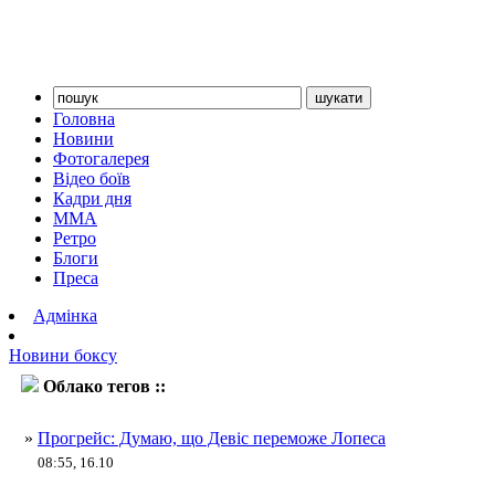
Головна
Новини
Фотогалерея
Відео боїв
Кадри дня
ММА
Ретро
Блоги
Преса
Адмінка
Новини боксу
Облако тегов ::
Теофімо Лопес
»
Прогрейс: Думаю, що Девіс переможе Лопеса
08:55, 16.10