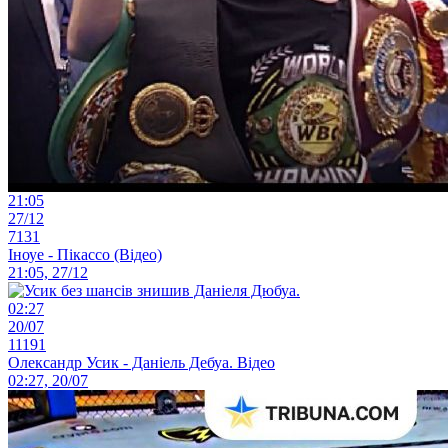
21:05
27/12
7131
Іноуе - Пікассо (Відео)
21:05, 27/12
02:27
20/07
11191
Олександр Усик - Даніель Дебуа. Відео
02:27, 20/07