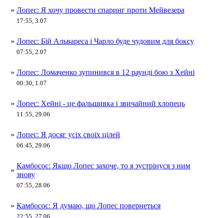
»
Лопес: Я хочу провести спаринг проти Мейвезера
17:55, 3.07
»
Лопес: Бій Альвареса і Чарло буде чудовим для боксу
07:55, 2.07
»
Лопес: Ломаченко зупинився в 12 раунді бою з Хейні
00:30, 1.07
»
Лопес: Хейні - це фальшивка і звичайний хлопець
11:55, 29.06
»
Лопес: Я досяг усіх своїх цілей
06:45, 29.06
Камбосос: Якщо Лопес захоче, то я зустрінуся з ним
»
знову
07:55, 28.06
»
Камбосос: Я думаю, що Лопес повернеться
22:55, 27.06