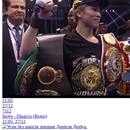
21:05
27/12
7112
Іноуе - Пікассо (Відео)
21:05, 27/12