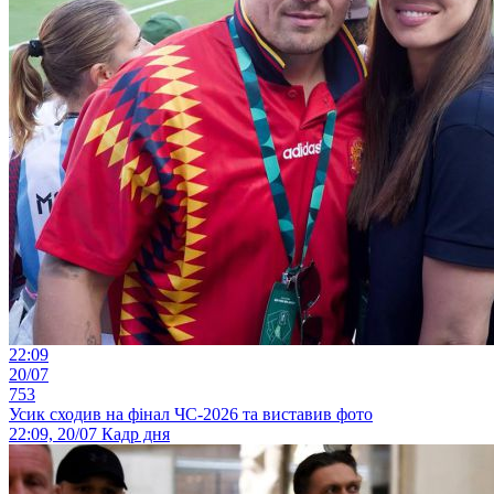
22:09
20/07
753
Усик сходив на фінал ЧС-2026 та виставив фото
22:09, 20/07
Кадр дня