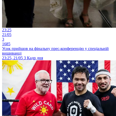
23:25
21/05
3
1685
Усик прийшов на фінальну прес-конференцію у спеціальній
вишиванці
23:25, 21/05
3
Кадр дня