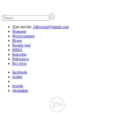
Для листів:
24boxing@gmail.com
Новини
Фотогалерея
Відео
Кадри дня
ММА
Боксери
Рейтинги
Всі теги
facebook
twitter
google
vkontakte