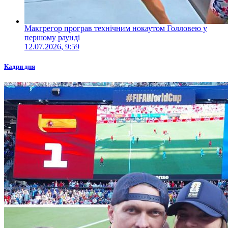
Макгрегор програв технічним нокаутом Голловею у
першому раунді
12.07.2026, 9:59
Кадри дня