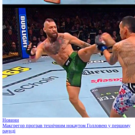
Новини
Макгрегор програв технічним нокаутом Голловею у першому
раунді