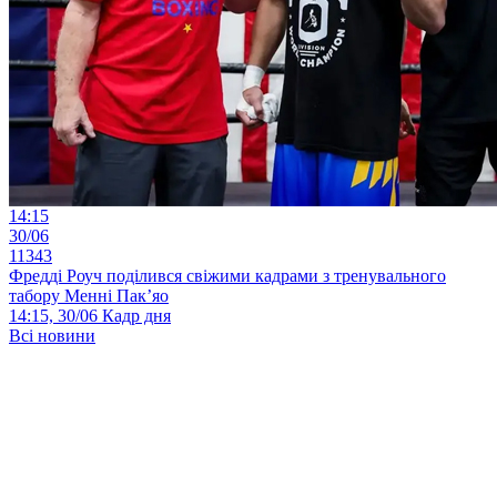
14:15
30/06
11343
Фредді Роуч поділився свіжими кадрами з тренувального
табору Менні Пак’яо
14:15, 30/06
Кадр дня
Всі новини