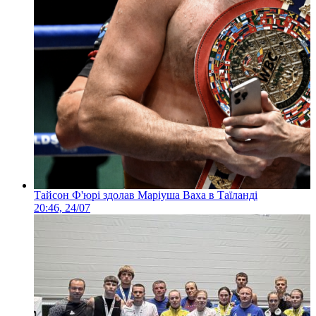
Тайсон Ф'юрі здолав Маріуша Ваха в Таїланді
20:46, 24/07