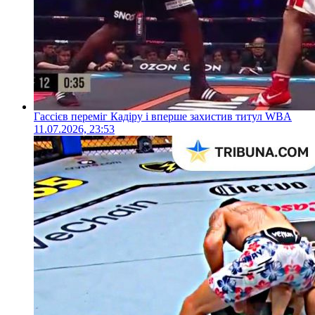
Гассієв переміг Кадіру і вперше захистив титул WBA
11.07.2026, 23:53