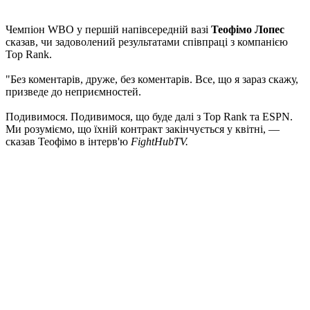
Чемпіон WBO у першій напівсередній вазі
Теофімо Лопес
сказав, чи задоволений результатами співпраці з компанією
Top Rank.
"Без коментарів, друже, без коментарів. Все, що я зараз скажу,
призведе до неприємностей.
Подивимося. Подивимося, що буде далі з Top Rank та ESPN.
Ми розуміємо, що їхній контракт закінчується у квітні, —
сказав Теофімо в інтерв'ю
FightHubTV.