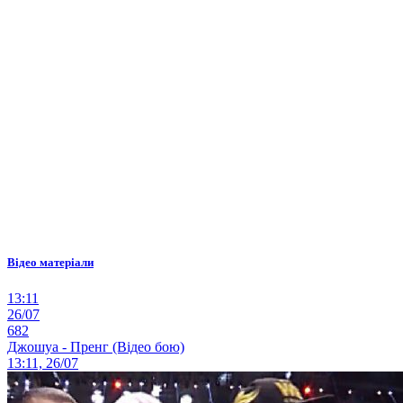
Відео матеріали
13:11
26/07
682
Джошуа - Пренг (Відео бою)
13:11, 26/07