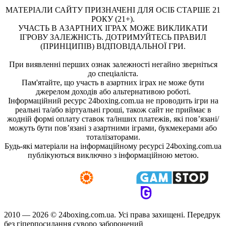
МАТЕРІАЛИ САЙТУ ПРИЗНАЧЕНІ ДЛЯ ОСІБ СТАРШЕ 21
РОКУ (21+).
УЧАСТЬ В АЗАРТНИХ ІГРАХ МОЖЕ ВИКЛИКАТИ
ІГРОВУ ЗАЛЕЖНІСТЬ. ДОТРИМУЙТЕСЬ ПРАВИЛ
(ПРИНЦИПІВ) ВІДПОВІДАЛЬНОЇ ГРИ.
При виявленні перших ознак залежності негайно зверніться
до спеціаліста.
Пам'ятайте, що участь в азартних іграх не може бути
джерелом доходів або альтернативою роботі.
Інформаційний ресурс 24boxing.com.ua не проводить ігри на
реальні та/або віртуальні гроші, також сайт не приймає в
жодній формі оплату ставок та/інших платежів, які пов’язані/
можуть бути пов’язані з азартними іграми, букмекерами або
тоталізаторами.
Будь-які матеріали на інформаційному ресурсі 24boxing.com.ua
публікуються виключно з інформаційною метою.
2010 — 2026 ©
24boxing.com.ua.
Усi права захищенi. Передрук
без гіперпосилання суворо заборонений