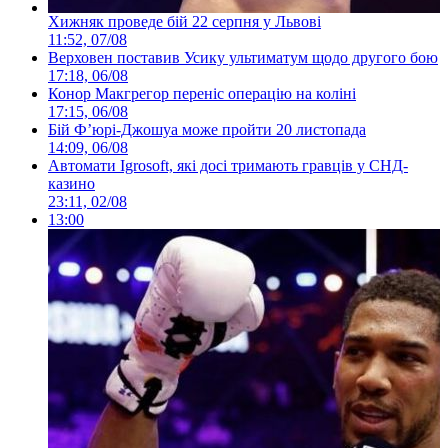
Хижняк проведе бій 22 серпня у Львові
11:52, 07/08
Верховен поставив Усику ультиматум щодо другого бою
17:18, 06/08
Конор Макгрегор переніс операцію на коліні
17:15, 06/08
Бій Ф’юрі-Джошуа може пройти 20 листопада
14:09, 06/08
Автомати Igrosoft, які досі тримають гравців у СНД-
казино
23:11, 02/08
13:00