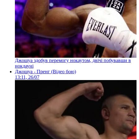
Джошуа здобув перемогу нокаутом, двічі побувавши в
нокдауні
Джошуа - Пренг (Відео бою)
13:11, 26/07