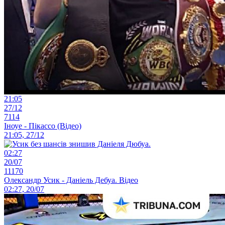
21:05
27/12
7114
Іноуе - Пікассо (Відео)
21:05, 27/12
02:27
20/07
11170
Олександр Усик - Даніель Дебуа. Відео
02:27, 20/07