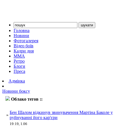
Головна
Новини
Фотогалерея
Відео боїв
Кадри дня
ММА
Ретро
Блоги
Преса
Адмінка
Новини боксу
Облако тегов ::
Баколе
Бен Шалом відкинув звинувачення Мартіна Баколе у
»
руйнуванні його кар'єри
19:19, 1.06