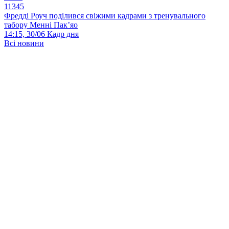
11345
Фредді Роуч поділився свіжими кадрами з тренувального
табору Менні Пак’яо
14:15, 30/06
Кадр дня
Всі новини