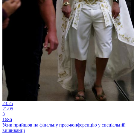
23:25
21/05
3
1686
Усик прийшов на фінальну прес-конференцію у спеціальній
вишиванці