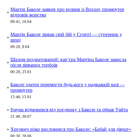
Мартін Баколе заявив про розрив із Boxxer, промоутер
»
відповів жорстко
09:41, 10.04
Мартін Баколе зірвав свій бій у Єгипті — суперник у
»
шоці
09:20, 9.04
Шалом роздратований: кар’єра Мартіна Баколе зависла
»
після зірваних топбоїв
00:20, 25.01
Баколе здатен перемогти будь-кого у надважкій вазі —
»
промоутер
15:46, 15.01
»
Ітаума відмовився від поєдинку з Баколе та обрав Уайта
21:40, 30.07
»
Хргович різко висловився про Баколе: «Бабай для дівчат»
00:30, 28.06