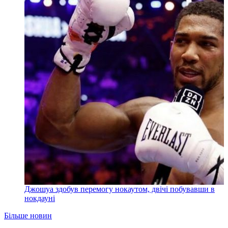
Джошуа здобув перемогу нокаутом, двічі побувавши в
нокдауні
Більше новин