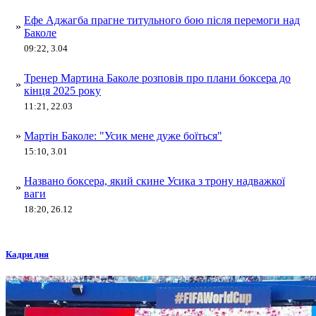
Ефе Аджагба прагне титульного бою після перемоги над
»
Баколе
09:22, 3.04
Тренер Мартина Баколе розповів про плани боксера до
»
кінця 2025 року
11:21, 22.03
»
Мартін Баколе: "Усик мене дуже боїться"
15:10, 3.01
Названо боксера, який скине Усика з трону надважкої
»
ваги
18:20, 26.12
Кадри дня