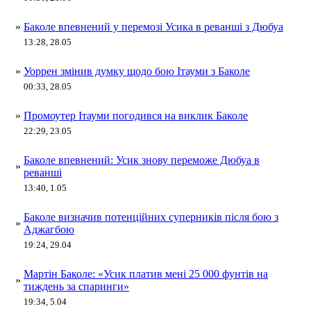
»
Баколе впевнений у перемозі Усика в реванші з Дюбуа
13:28, 28.05
»
Уоррен змінив думку щодо бою Ітауми з Баколе
00:33, 28.05
»
Промоутер Ітауми погодився на виклик Баколе
22:29, 23.05
Баколе впевнений: Усик знову переможе Дюбуа в
»
реванші
13:40, 1.05
Баколе визначив потенційних суперників після бою з
»
Аджагбою
19:24, 29.04
Мартін Баколе: «Усик платив мені 25 000 фунтів на
»
тиждень за спаринги»
19:34, 5.04