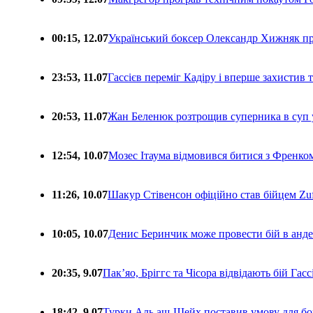
00:15, 12.07
Український боксер Олександр Хижняк пр
23:53, 11.07
Гассієв переміг Кадіру і вперше захистив
20:53, 11.07
Жан Беленюк розтрощив суперника в суп
12:54, 10.07
Мозес Ітаума відмовився битися з Френко
11:26, 10.07
Шакур Стівенсон офіційно став бійцем Zuf
10:05, 10.07
Денис Беринчик може провести бій в анде
20:35, 9.07
Пакʼяо, Бріггс та Чісора відвідають бій Гас
18:42, 9.07
Турки Аль аш-Шейх поставив умову для бо