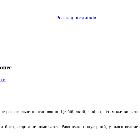
Розклад поєдинків
Лопес
ати
.
ше розважальне протистояння. Це бій, який, я вірю, Тео може виграти. 
или його, якщо я не помиляюся. Раян дуже популярний, у нього величезн