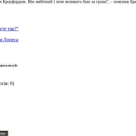
м Кроуфордом. Він амбітний і хоче великого бою за гроші", - пояснив Бр
єте так?"
я Лопеса
роголосуй:
сів: 0)