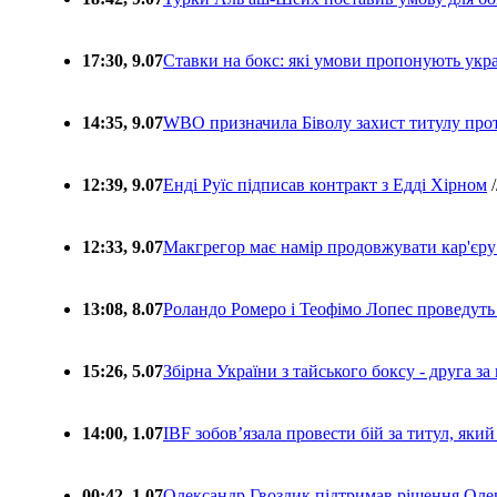
17:30, 9.07
Ставки на бокс: які умови пропонують укра
14:35, 9.07
WBO призначила Біволу захист титулу про
12:39, 9.07
Енді Руїс підписав контракт з Едді Хірном
/
12:33, 9.07
Макгрегор має намір продовжувати кар'єру
13:08, 8.07
Роландо Ромеро і Теофімо Лопес проведуть 
15:26, 5.07
Збірна України з тайського боксу - друга за
14:00, 1.07
IBF зобовʼязала провести бій за титул, який
00:42, 1.07
Олександр Гвоздик підтримав рішення Олек