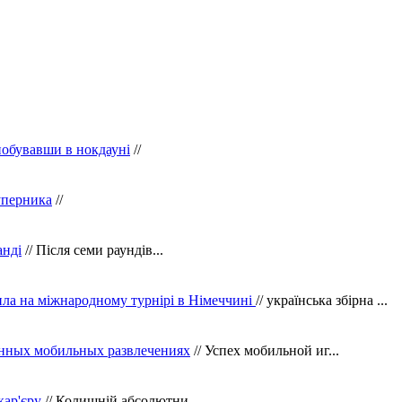
побувавши в нокдауні
//
уперника
//
анді
// Після семи раундів...
ила на міжнародному турнірі в Німеччині
// українська збірна ...
нных мобильных развлечениях
// Успех мобильной иг...
кар'єру
// Колишній абсолютни...