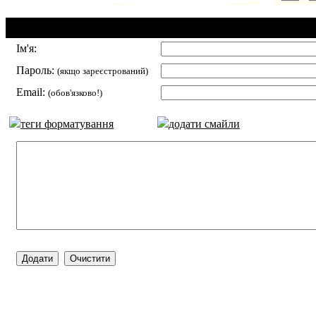
Додавання коментаря:
Ім'я:
Пароль:
(якщо зареєстрований)
Email:
(обов'язково!)
теги форматування
додати смайли