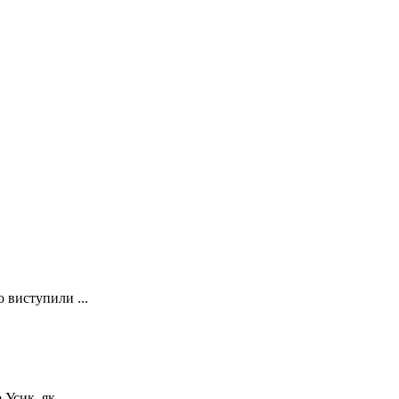
о виступили ...
Усик, як...