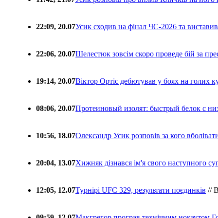
22:09, 20.07
Усик сходив на фінал ЧС-2026 та вистави
22:06, 20.07
Шелестюк зовсім скоро проведе бій за п
19:14, 20.07
Віктор Ортіс дебютував у боях на голих 
08:06, 20.07
Протеиновый изолят: быстрый белок с ни
10:56, 18.07
Олександр Усик розповів за кого вболіва
20:04, 13.07
Хижняк дізнався ім'я свого наступного с
12:05, 12.07
Турнірі UFC 329, результати поєдинків
// 
09:59, 12.07
Макгрегор програв технічним нокаутом Г