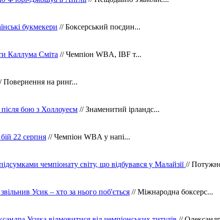
їнські букмекери
// Боксерський поєдин...
ти Каллума Сміта
// Чемпіон WBA, IBF т...
/ Повернення на ринг...
 після бою з Холлоуеєм
// Знаменитий ірландс...
бій 22 серпня
// Чемпіон WBA у напі...
 підсумками чемпіонату світу, що відбувався у Малайзії
// Потужн
 звільнив Усик – хто за нього поб'ється
// Міжнародна боксерс...
сандра Усика відмовитися від чемпіонських титулів
// Олександр 