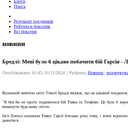
Блоги
Преса
Результат поєдинків
Рейтинги боксерів
Всі боксери
новини
Бредлі: Мені було б цікаво побачити бій Гарсія - 
Опубліковано: 01:45, 01/11/2024 | Рубрика:
Новини
|
роздрукув
Колишній чемпіон світу Тімоті Бредлі вважає, що це цікавий поєдинок
"Я був би не проти подивитися бій Раяна та Теофімо. Це було б хоро
вимкнути будь-кому світло.
Ім'я Лопеса називали Раяну Гарсії близько року тому, і вони відхил
дивитися.