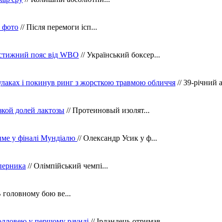
в фото
// Після перемоги ісп...
рестижний пояс від WBO
// Український боксер...
кулаках і покинув ринг з жорсткою травмою обличчя
// 39-річний 
зкой долей лактозы
// Протеиновый изолят...
тиме у фіналі Мундіалю
// Олександр Усик у ф...
уперника
// Олімпійський чемпі...
В головному бою ве...
олловею у першому раунді
// Ірландець отримав ...