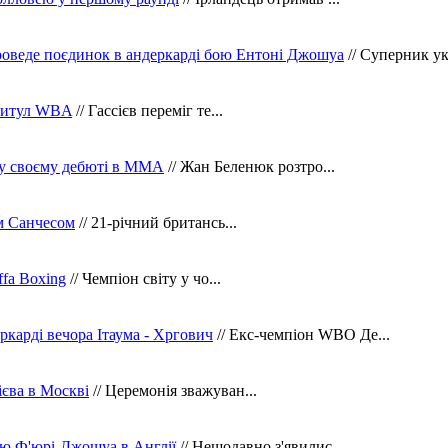
оведе поєдинок в андеркарді бою Ентоні Джошуа
// Суперник укр
 титул WBA
// Гассієв переміг те...
 у своєму дебюті в ММА
// Жан Беленюк розтро...
м Санчесом
// 21-річний британсь...
fa Boxing
// Чемпіон світу у чо...
ркарді вечора Ітаума - Хргович
// Екс-чемпіон WBO Де...
сієва в Москві
// Церемонія зважуван...
ю Ф'юрі-Джошуа в Англії
// Нещодавно з'явилис...