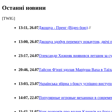
Останні новини
[TWIG]
13:11, 26.07
Джошуа - Пренг (Відео бою)
//
13:00, 26.07
Джошуа здобув перемогу нокаутом, двічі 
23:17, 24.07
Олександр Хижняк виявився легшим за с
20:46, 24.07
Тайсон Ф'юрі здолав Маріуша Ваха в Таїл
13:03, 23.07
Українська збірна з боксу успішно виступ
14:07, 22.07
Популярные игровые механики в совреме
11:42, 21.07
Усик розповів про вплив Кличків на його 