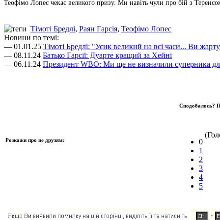
Теофімо Лопес чекає великого призу. Ми навіть чули про бій з Теренсо
Тімоті Бредлі
,
Раян Гарсія
,
Теофімо Лопес
Новини по темі:
— 01.01.25
Тімоті Бредлі: "Усик великий на всі часи... Ви жарту
— 08.11.24
Батько Гарсії: Дуарте кращий за Хейні
— 06.11.24
Президент WBO: Ми ще не визначили суперника дл
Сподобалось? П
(Голо
Розкажи про це друзям:
0
1
2
3
4
5