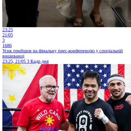
23:25
21/05
3
1686
Усик прийшов на фінальну прес-конференцію у спеціальній
вишиванці
23:25, 21/05
3
Кадр дня