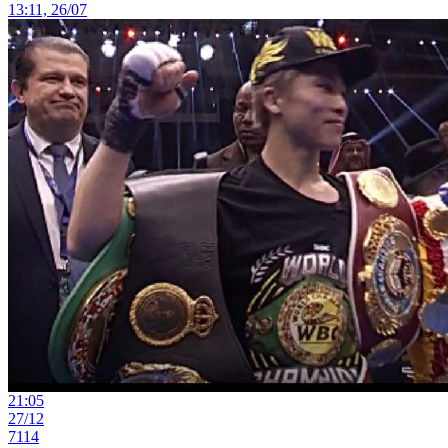
13:11, 26/07
21:05
27/12
7114