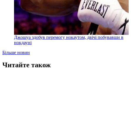
Джошуа здобув перемогу нокаутом, двічі побувавши в
нокдауні
Більше новин
Читайте також