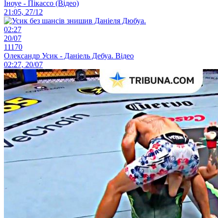
Іноуе - Пікассо (Відео)
21:05, 27/12
02:27
20/07
11170
Олександр Усик - Даніель Дебуа. Відео
02:27, 20/07