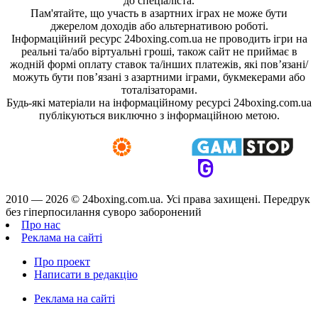
до спеціаліста.
Пам'ятайте, що участь в азартних іграх не може бути
джерелом доходів або альтернативою роботі.
Інформаційний ресурс 24boxing.com.ua не проводить ігри на
реальні та/або віртуальні гроші, також сайт не приймає в
жодній формі оплату ставок та/інших платежів, які пов’язані/
можуть бути пов’язані з азартними іграми, букмекерами або
тоталізаторами.
Будь-які матеріали на інформаційному ресурсі 24boxing.com.ua
публікуються виключно з інформаційною метою.
2010 — 2026 ©
24boxing.com.ua.
Усi права захищенi. Передрук
без гіперпосилання суворо заборонений
Про нас
Реклама на сайті
Про проект
Написати в редакцію
Реклама на сайті