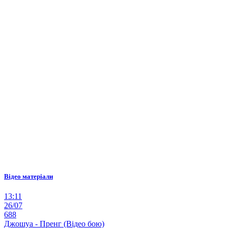
Відео матеріали
13:11
26/07
688
Джошуа - Пренг (Відео бою)