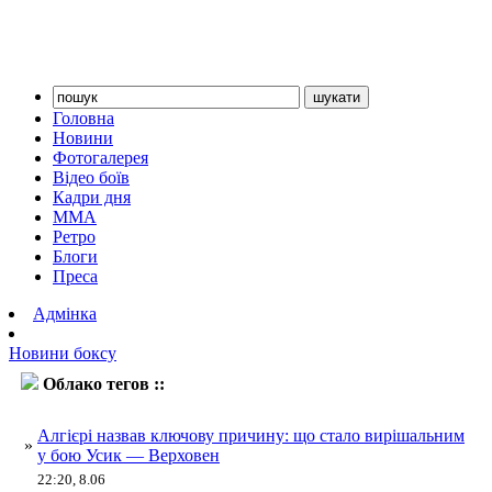
Головна
Новини
Фотогалерея
Відео боїв
Кадри дня
ММА
Ретро
Блоги
Преса
Адмінка
Новини боксу
Облако тегов ::
Алгієрі
Алгієрі назвав ключову причину: що стало вирішальним
»
у бою Усик — Верховен
22:20, 8.06