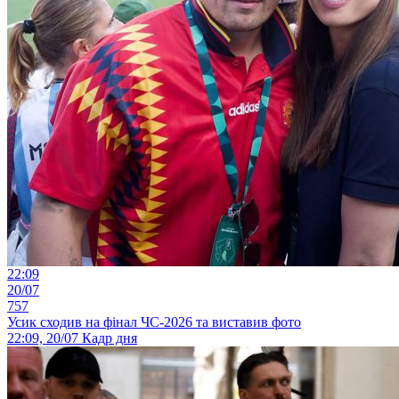
22:09
20/07
757
Усик сходив на фінал ЧС-2026 та виставив фото
22:09, 20/07
Кадр дня