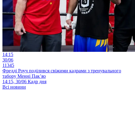
14:15
30/06
11345
Фредді Роуч поділився свіжими кадрами з тренувального
табору Менні Пак’яо
14:15, 30/06
Кадр дня
Всі новини