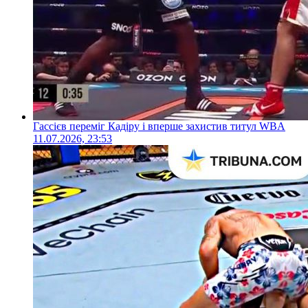
Гассієв переміг Кадіру і вперше захистив титул WBA
11.07.2026, 23:53