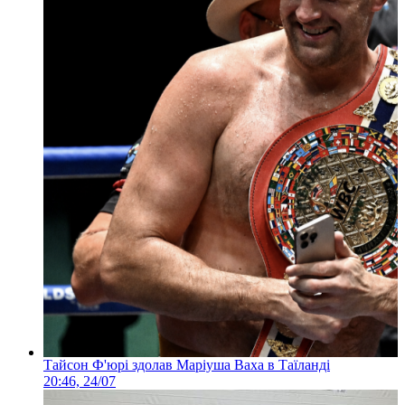
Тайсон Ф'юрі здолав Маріуша Ваха в Таїланді
20:46, 24/07