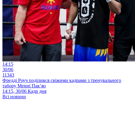
14:15
30/06
11343
Фредді Роуч поділився свіжими кадрами з тренувального
табору Менні Пак’яо
14:15, 30/06
Кадр дня
Всі новини