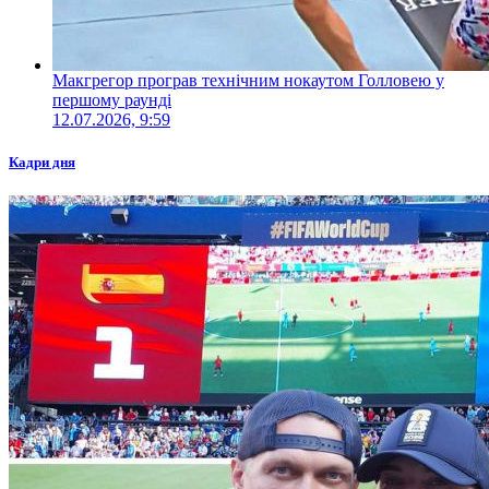
Макгрегор програв технічним нокаутом Голловею у
першому раунді
12.07.2026, 9:59
Кадри дня