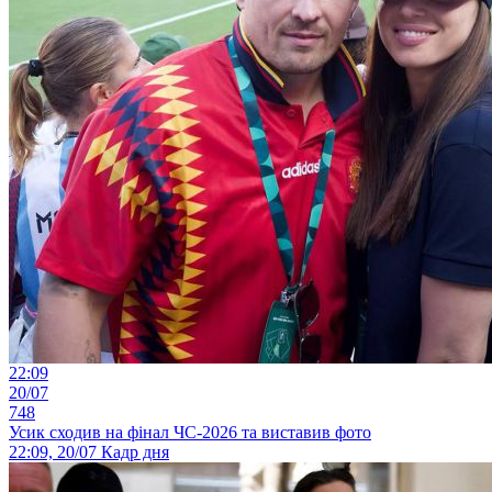
22:09
20/07
748
Усик сходив на фінал ЧС-2026 та виставив фото
22:09, 20/07
Кадр дня