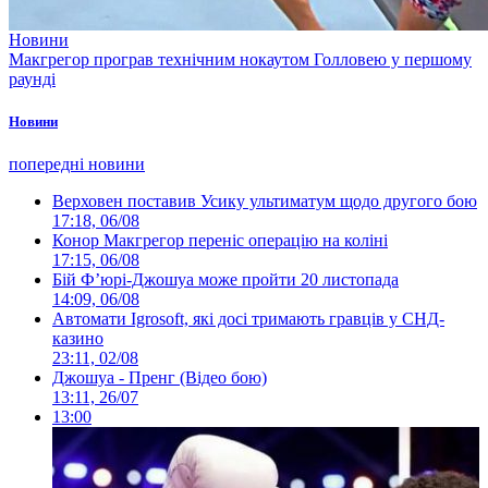
Новини
Макгрегор програв технічним нокаутом Голловею у першому
раунді
Новини
попередні новини
Верховен поставив Усику ультиматум щодо другого бою
17:18, 06/08
Конор Макгрегор переніс операцію на коліні
17:15, 06/08
Бій Ф’юрі-Джошуа може пройти 20 листопада
14:09, 06/08
Автомати Igrosoft, які досі тримають гравців у СНД-
казино
23:11, 02/08
Джошуа - Пренг (Відео бою)
13:11, 26/07
13:00