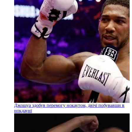
Джошуа здобув перемогу нокаутом, двічі побувавши в
нокдауні