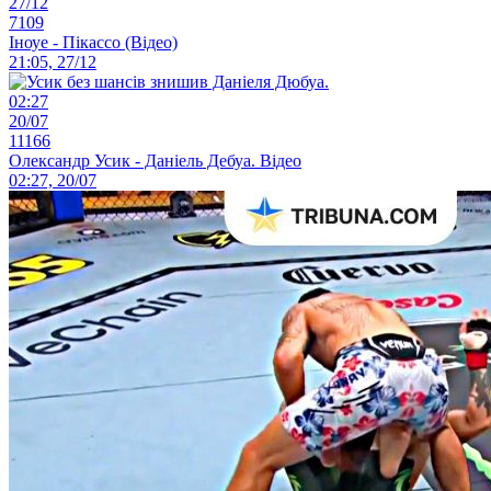
27/12
7109
Іноуе - Пікассо (Відео)
21:05, 27/12
02:27
20/07
11166
Олександр Усик - Даніель Дебуа. Відео
02:27, 20/07