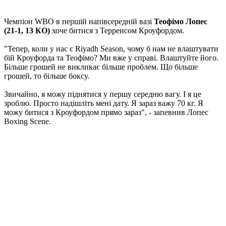
Чемпіон WBO в першій напівсередній вазі
Теофімо Лопес
(21-1, 13 КО)
хоче битися з Терренсом Кроуфордом.
"Тепер, коли у нас є Riyadh Season, чому б нам не влаштувати
бій Кроуфорда та Теофімо? Ми вже у справі. Влаштуйте його.
Більше грошей не викликає більше проблем. Що більше
грошей, то більше боксу.
Звичайно, я можу піднятися у першу середню вагу. І я це
зроблю. Просто надішліть мені дату. Я зараз важу 70 кг. Я
можу битися з Кроуфордом прямо зараз", - запевнив Лопес
Boxing Scene.