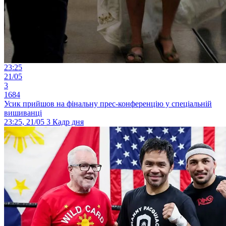
23:25
21/05
3
1684
Усик прийшов на фінальну прес-конференцію у спеціальній
вишиванці
23:25, 21/05
3
Кадр дня