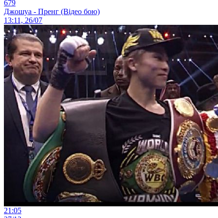
679
Джошуа - Пренг (Відео бою)
13:11, 26/07
21:05