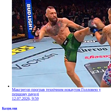
Макгрегор програв технічним нокаутом Голловею у
першому раунді
12.07.2026, 9:59
Кадри дня