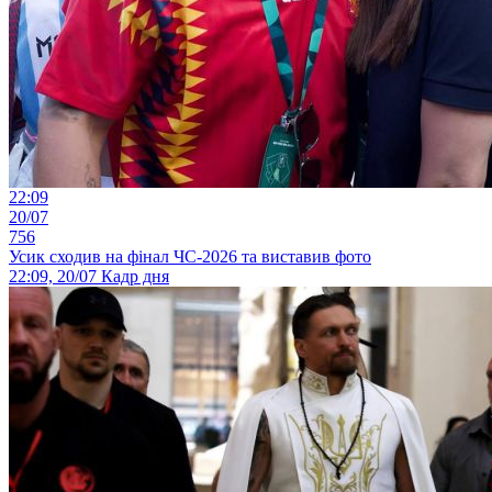
22:09
20/07
756
Усик сходив на фінал ЧС-2026 та виставив фото
22:09, 20/07
Кадр дня