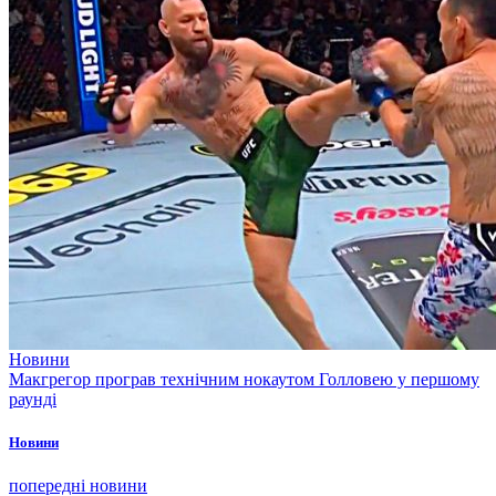
Новини
Макгрегор програв технічним нокаутом Голловею у першому
раунді
Новини
попередні новини