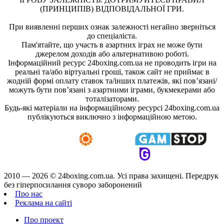
(ПРИНЦИПІВ) ВІДПОВІДАЛЬНОЇ ГРИ.
При виявленні перших ознак залежності негайно зверніться
до спеціаліста.
Пам'ятайте, що участь в азартних іграх не може бути
джерелом доходів або альтернативою роботі.
Інформаційний ресурс 24boxing.com.ua не проводить ігри на
реальні та/або віртуальні гроші, також сайт не приймає в
жодній формі оплату ставок та/інших платежів, які пов’язані/
можуть бути пов’язані з азартними іграми, букмекерами або
тоталізаторами.
Будь-які матеріали на інформаційному ресурсі 24boxing.com.ua
публікуються виключно з інформаційною метою.
2010 — 2026 ©
24boxing.com.ua.
Усi права захищенi. Передрук
без гіперпосилання суворо заборонений
Про нас
Реклама на сайті
Про проект