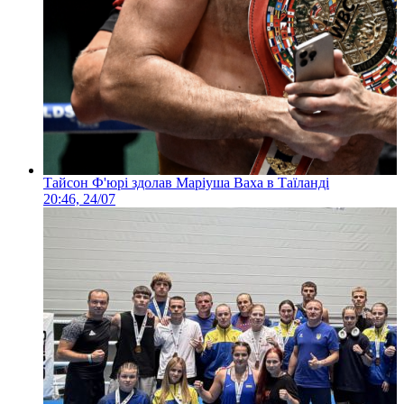
Тайсон Ф'юрі здолав Маріуша Ваха в Таїланді
20:46, 24/07