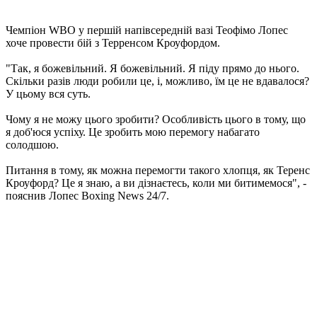
Чемпіон WBO у першій напівсередній вазі Теофімо Лопес
хоче провести бій з Терренсом Кроуфордом.
"Так, я божевільний. Я божевільний. Я піду прямо до нього.
Скільки разів люди робили це, і, можливо, їм це не вдавалося?
У цьому вся суть.
Чому я не можу цього зробити? Особливість цього в тому, що
я доб'юся успіху. Це зробить мою перемогу набагато
солодшою.
Питання в тому, як можна перемогти такого хлопця, як Теренс
Кроуфорд? Це я знаю, а ви дізнаєтесь, коли ми битимемося", -
пояснив Лопес Boxing News 24/7.