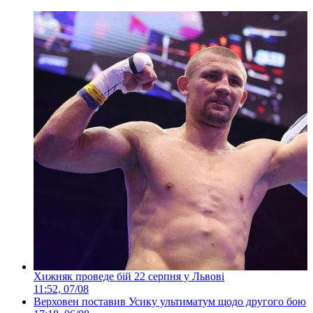
Хижняк проведе бій 22 серпня у Львові
11:52, 07/08
Верховен поставив Усику ультиматум щодо другого бою