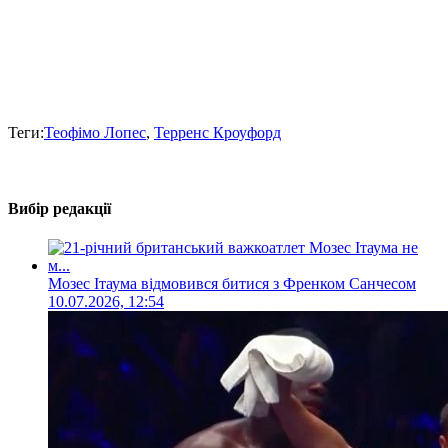
Теги:
Теофімо Лопес
,
Терренс Кроуфорд
Вибір редакції
Мозес Ітаума відмовився битися з Френком Санчесом
10.07.2026, 12:54