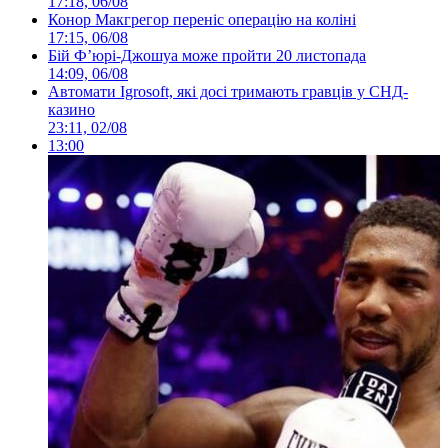
17:18, 06/08
Конор Макгрегор переніс операцію на коліні
17:15, 06/08
Бій Ф’юрі-Джошуа може пройти 20 листопада
14:09, 06/08
Автомати Igrosoft, які досі тримають гравців у СНД-
казино
23:11, 02/08
13:00