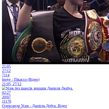
21:05
27/12
7114
Іноуе - Пікассо (Відео)
21:05, 27/12
02:27
20/07
11170
Олександр Усик - Даніель Дебуа. Відео