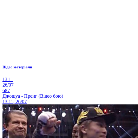
Відео матеріали
13:11
26/07
687
Джошуа - Пренг (Відео бою)
13:11, 26/07