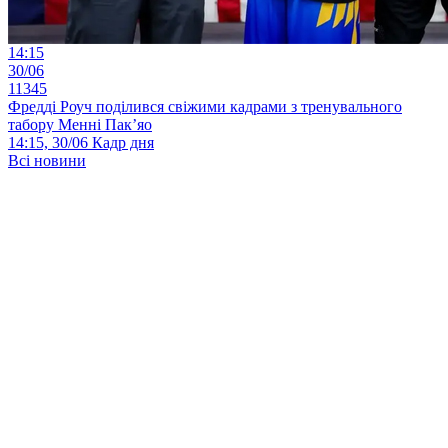
14:15
30/06
11345
Фредді Роуч поділився свіжими кадрами з тренувального
табору Менні Пак’яо
14:15, 30/06
Кадр дня
Всі новини