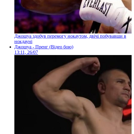
Джошуа здобув перемогу нокаутом, двічі побувавши в
нокдауні
Джошуа - Пренг (Відео бою)
13:11, 26/07