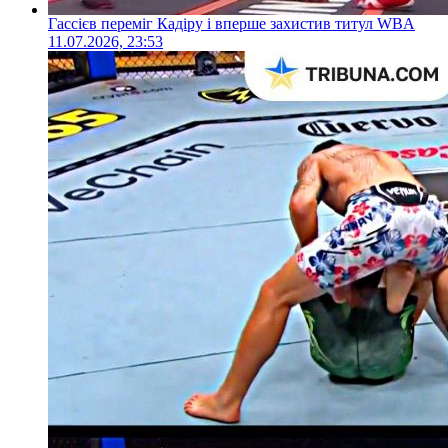
Гассієв переміг Кадіру і вперше захистив титул WBA
11.07.2026, 23:53