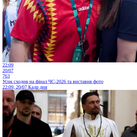
22:09
20/07
763
Усик сходив на фінал ЧС-2026 та виставив фото
22:09, 20/07
Кадр дня