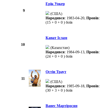
Ерік Уокер
9
(США)
Народився
: 1983-04-20,
Провів
:
(15 + 0 + 0 ) боїв
Канат Іслам
10
(Казахстан)
Народився
: 1984-09-13,
Провів
:
(24 + 0 + 0 ) боїв
Остін Траут
11
(США)
Народився
: 1985-09-18,
Провів
:
(30 + 3 + 0 ) боїв
Ванес Мартіросян