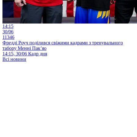
14:15
30/06
11346
Фредді Роуч поділився свіжими кадрами з тренувального
табору Менні Пак’яо
14:15, 30/06
Кадр дня
Всі новини