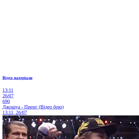
Відео матеріали
13:11
26/07
690
Джошуа - Пренг (Відео бою)
13:11, 26/07