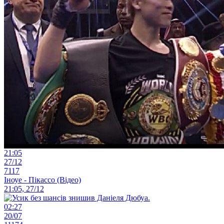
21:05
27/12
7117
Іноуе - Пікассо (Відео)
21:05, 27/12
02:27
20/07