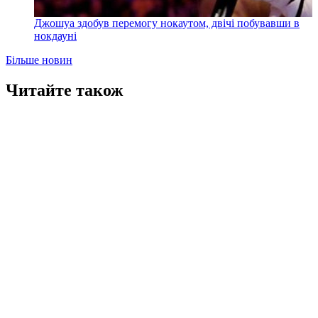
Джошуа здобув перемогу нокаутом, двічі побувавши в
нокдауні
Більше новин
Читайте також