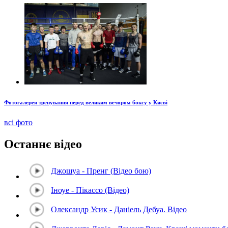
Фотогалерея тренування перед великим вечором боксу у Києві
всі фото
Останнє відео
Джошуа - Пренг (Відео бою)
Іноуе - Пікассо (Відео)
Олександр Усик - Даніель Дебуа. Відео