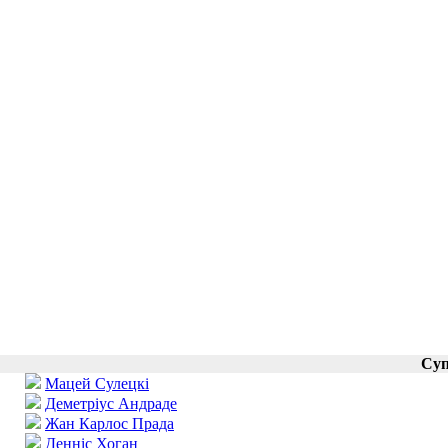
Суп
Мацей Сулецкі
Деметріус Андраде
Жан Карлос Прада
Денніс Хоган