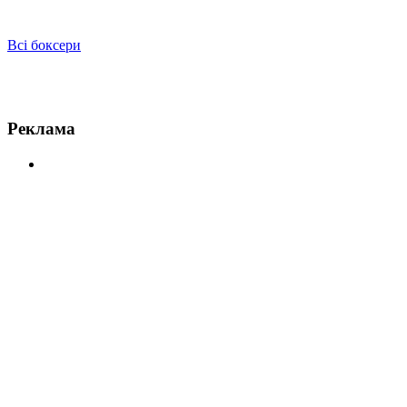
Всі боксери
Новини по Джек Кулькана
Реклама