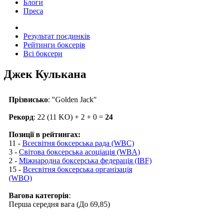
Блоги
Преса
Результат поєдинків
Рейтинги боксерів
Всі боксери
Джек Кулькана
Прізвисько
: "Golden Jack"
Рекорд
: 22 (11 KO) + 2 + 0 =
24
Позиції в рейтингах:
11 -
Всесвітня боксерська рада (WBC)
3 -
Світова боксерська асоціація (WBA)
2 -
Міжнародна боксерська федерація (IBF)
15 -
Всесвітня боксерська організація
(WBO)
Вагова категорія
:
Перша середня вага (До 69,85)