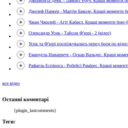
Джервонта Девіс - Ламонт Роуч. Кращі моменти 
Джозеф Паркер - Мартін Баколе. Кращі моменти 
Чжан Чжилей - Агіт Кабаєл. Кращі моменти бою 
Олександр Усик - Тайсон Ф'юрі - 2 (відео)
Усик та Ф'юрі поспілкувались перед боєм по відео 
Емануель Наваррете - Оскар Вальдес. Кращі мом
Рафаель Еспіноса - Робейсі Рамірес. Кращі момен
все відео
Останні коментарі
{plugin_lastcomments}
Теги: