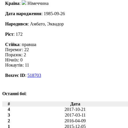
Країна
:
Німеччина
Дата народження
: 1985-09-26
Народився
: Амбато, Эквадор
Ріст
: 172
Стійка
: правша
Перемог: 22
Поразок: 2
Нічиїх: 0
Нокаутів: 11
Boxrec ID
:
518703
Останні бої
:
#
Дата
4
2017-10-21
3
2017-03-11
2
2016-04-09
1
2015-12-05