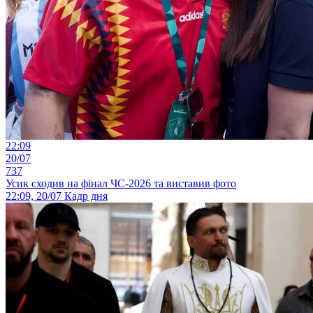
22:09
20/07
737
Усик сходив на фінал ЧС-2026 та виставив фото
22:09, 20/07
Кадр дня