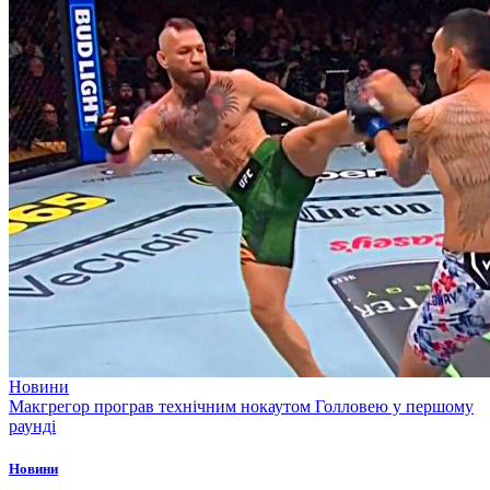
Новини
Макгрегор програв технічним нокаутом Голловею у першому
раунді
Новини