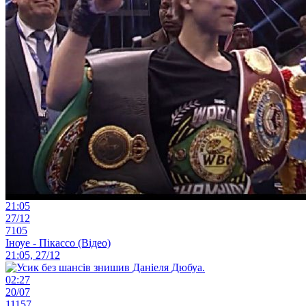
21:05
27/12
7105
Іноуе - Пікассо (Відео)
21:05, 27/12
02:27
20/07
11157