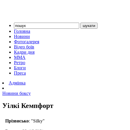
Головна
Новини
Фотогалерея
Відео боїв
Кадри дня
ММА
Ретро
Блоги
Преса
Адмінка
Новини боксу
Уілкі Кемпфорт
Прізвисько
: "Silky"