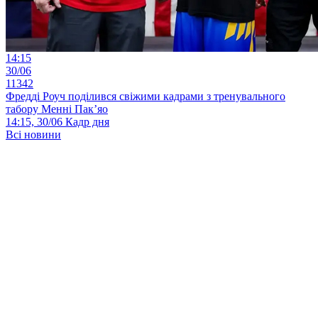
14:15
30/06
11342
Фредді Роуч поділився свіжими кадрами з тренувального
табору Менні Пак’яо
14:15, 30/06
Кадр дня
Всі новини