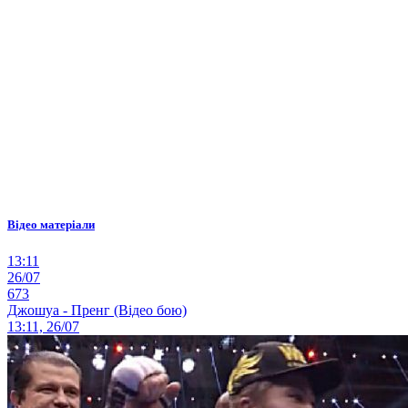
Відео матеріали
13:11
26/07
673
Джошуа - Пренг (Відео бою)
13:11, 26/07