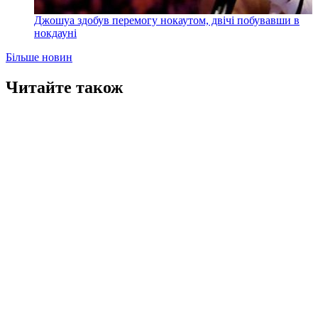
Джошуа здобув перемогу нокаутом, двічі побувавши в
нокдауні
Більше новин
Читайте також