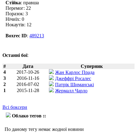
Стійка
: правша
Перемог: 22
Поразок: 3
Нічиїх: 0
Нокаутів: 12
Boxrec ID
:
489213
Останні бої
:
#
Дата
Суперник
4
2017-10-26
Жан Карлос Прада
3
2016-11-16
Джеффрі Росалес
2
2016-07-02
Патрік Шиманські
1
2015-11-28
Жермалл Чарло
Всі боксери
Облако тегов ::
Уілкі Кемпфорт
По даному тегу немає жодної новини