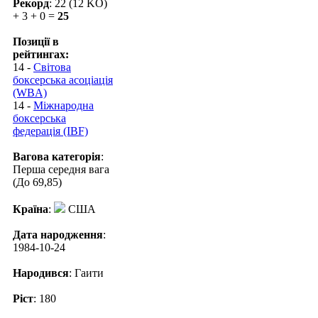
Рекорд
: 22 (12 KO)
+ 3 + 0 =
25
Позиції в
рейтингах:
14 -
Світова
боксерська асоціація
(WBA)
14 -
Міжнародна
боксерська
федерація (IBF)
Вагова категорія
:
Перша середня вага
(До 69,85)
Країна
:
США
Дата народження
:
1984-10-24
Народився
: Гаити
Ріст
: 180