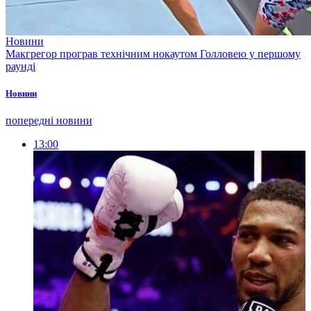
Новини
Макгрегор програв технічним нокаутом Голловею у першому
раунді
Новини
попередні новини
13:00