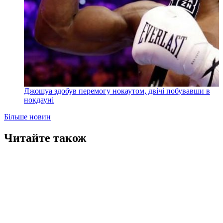
Джошуа здобув перемогу нокаутом, двічі побувавши в
нокдауні
Більше новин
Читайте також