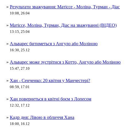
»
Результати зважування: Матіссе - Моліна, Турман - Діас
10:08, 26.04
»
Матіссе, Моліна, Турман, Діас на зважуванні (ВІДЕО)
13:15, 25.04
»
Альварес битиметься з Ангуло або Моліною
16:30, 25.12
»
Альварес може зустрітися з Котто, Ангуло або Моліною
15:47, 27.10
»
Хан - Сенченко: 20 квітня у Манчестері?
08:59, 17.01
»
Хан повернеться в квітні боєм з Лопесом
12:32, 17.12
»
Кадр дня: Лівою в обличчя Хана
18:00, 16.12