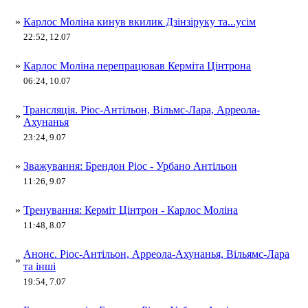
»
Карлос Моліна кинув вкилик Дзінзіруку та...усім
22:52, 12.07
»
Карлос Моліна перепрацював Керміта Цінтрона
06:24, 10.07
Трансляція. Ріос-Антільон, Вільмс-Лара, Арреола-
»
Ахунанья
23:24, 9.07
»
Зважування: Брендон Ріос - Урбано Антільон
11:26, 9.07
»
Тренування: Керміт Цінтрон - Карлос Моліна
11:48, 8.07
Анонс. Ріос-Антільон, Арреола-Ахунанья, Вільямс-Лара
»
та інші
19:54, 7.07