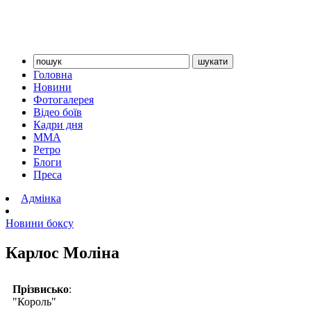
Головна
Новини
Фотогалерея
Відео боїв
Кадри дня
ММА
Ретро
Блоги
Преса
Адмінка
Новини боксу
Карлос Моліна
Прізвисько
:
"Король"