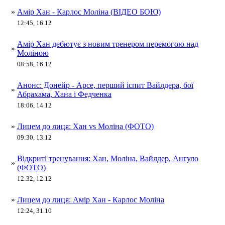
»
Амір Хан - Карлос Моліна (ВІДЕО БОЮ)
12:45, 16.12
Амір Хан дебютує з новим тренером перемогою над
»
Моліною
08:58, 16.12
Анонс: Донейр - Арсе, перший іспит Вайлдера, бої
»
Абрахама, Хана і Федченка
18:06, 14.12
»
Лицем до лиця: Хан vs Моліна (ФОТО)
09:30, 13.12
Відкриті тренування: Хан, Моліна, Вайлдер, Ангуло
»
(ФОТО)
12:32, 12.12
»
Лицем до лиця: Амір Хан - Карлос Моліна
12:24, 31.10