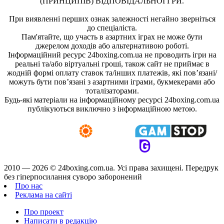
(ПРИНЦИПІВ) ВІДПОВІДАЛЬНОЇ ГРИ.
При виявленні перших ознак залежності негайно зверніться
до спеціаліста.
Пам'ятайте, що участь в азартних іграх не може бути
джерелом доходів або альтернативою роботі.
Інформаційний ресурс 24boxing.com.ua не проводить ігри на
реальні та/або віртуальні гроші, також сайт не приймає в
жодній формі оплату ставок та/інших платежів, які пов’язані/
можуть бути пов’язані з азартними іграми, букмекерами або
тоталізаторами.
Будь-які матеріали на інформаційному ресурсі 24boxing.com.ua
публікуються виключно з інформаційною метою.
2010 — 2026 ©
24boxing.com.ua.
Усi права захищенi. Передрук
без гіперпосилання суворо заборонений
Про нас
Реклама на сайті
Про проект
Написати в редакцію