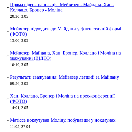
Пряма відео-трансляція: Мейвезер - Майдана, Хан -
»
Коллацо, Бронер - Моліна
20:30, 3.05
Мейвезер підходить до Майдани у фантастичній формі
»
(ФОТО)
13:00, 3.05
Мейвезер, Майдана, Хан, Бронер, Коллацо і Моліна на
»
зважуванні (ВІДЕО)
10:10, 3.05
»
Результати зважування: Мейвезер легший за Майдану
09:56, 3.05
Хан, Коллацо, Бронер і Моліна на прес-конференції
»
(ФОТО)
14:01, 2.05
»
Матіссе нокаутував Моліну, побувавши у нокдаунах
11:05, 27.04