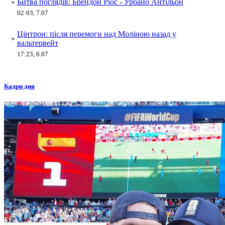
»
Битва поглядів: Брендон Ріос - Урбано Антільон
02:03, 7.07
Цінтрон: після перемоги над Моліною назад у
»
вальтервейт
17:23, 6.07
Кадри дня