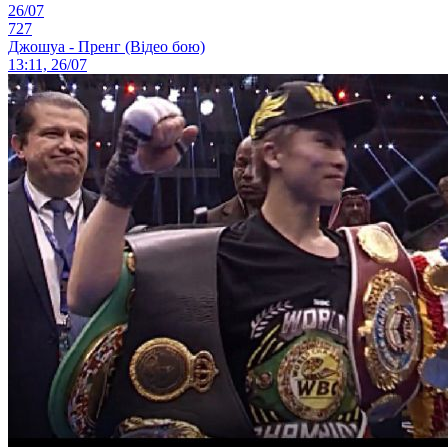
26/07
727
Джошуа - Пренг (Відео бою)
13:11, 26/07