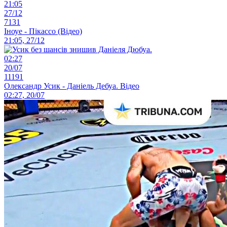
21:05
27/12
7131
Іноуе - Пікассо (Відео)
21:05, 27/12
02:27
20/07
11191
Олександр Усик - Даніель Дебуа. Відео
02:27, 20/07