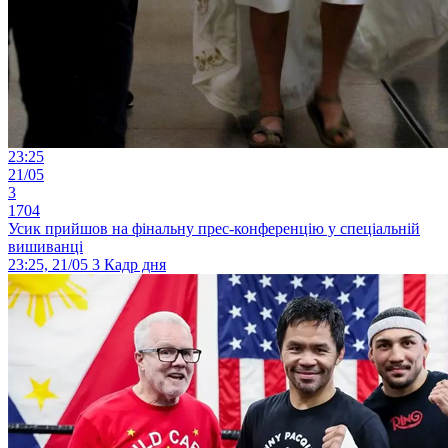
23:25
21/05
3
1704
Усик прийшов на фінальну прес-конференцію у спеціальній
вишиванці
23:25, 21/05
3
Кадр дня