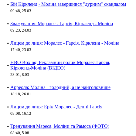
»
Бій Кіркленд - Моліна завершився "дурним" скандалом
09:48, 25.03
»
Зважування: Моралес - Гарсія, Кіркленд - Моліна
09:23, 24.03
»
Лицем до лиця: Моралес - Гарсія, Кіркленд - Моліна
17:40, 23.03
HBO Boxing. Рекламний ролик Моралес-Гарсія,
»
Кіркленд-Моліна (ВІДЕО)
23:01, 8.03
»
Арреола: Моліна - голодний, а це найголовніше
18:18, 26.01
»
Лицем до лиця: Ерік Моралес - Денні Гарсія
09:08, 16.12
»
Тренування Мареса, Моліни та Рамоса (ФОТО)
08:40, 5.08