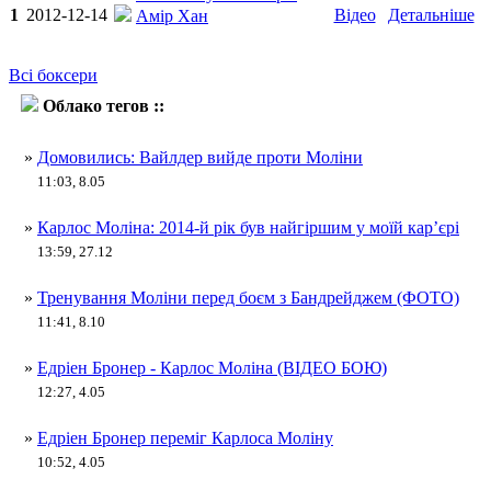
1
2012-12-14
Відео
Детальніше
Амір Хан
Всі боксери
Облако тегов ::
Карлос Моліна
»
Домовились: Вайлдер вийде проти Моліни
11:03, 8.05
»
Карлос Моліна: 2014-й рік був найгіршим у моїй кар’єрі
13:59, 27.12
»
Тренування Моліни перед боєм з Бандрейджем (ФОТО)
11:41, 8.10
»
Едріен Бронер - Карлос Моліна (ВІДЕО БОЮ)
12:27, 4.05
»
Едріен Бронер переміг Карлоса Моліну
10:52, 4.05