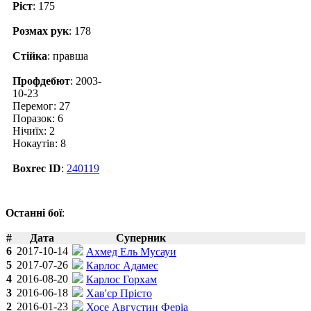
Ріст
: 175
Розмах рук
: 178
Стійка
: правша
Профдебют
: 2003-
10-23
Перемог: 27
Поразок: 6
Нічиїх: 2
Нокаутів: 8
Boxrec ID
:
240119
Останні бої
:
#
Дата
Суперник
6
2017-10-14
Ахмед Ель Мусауи
5
2017-07-26
Карлос Адамес
4
2016-08-20
Карлос Горхам
3
2016-06-18
Хав'єр Прієто
2
2016-01-23
Хосе Августин Феріа