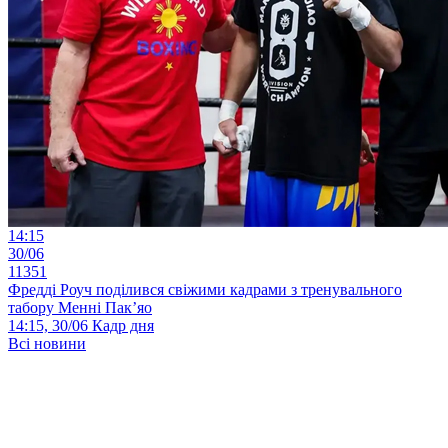
14:15
30/06
11351
Фредді Роуч поділився свіжими кадрами з тренувального
табору Менні Пак’яо
14:15, 30/06
Кадр дня
Всі новини