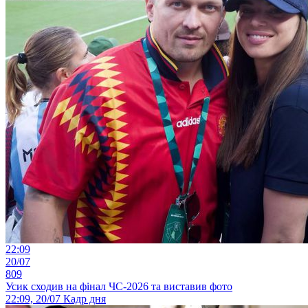
22:09
20/07
809
Усик сходив на фінал ЧС-2026 та виставив фото
22:09, 20/07
Кадр дня