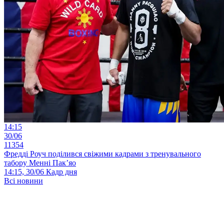
14:15
30/06
11354
Фредді Роуч поділився свіжими кадрами з тренувального
табору Менні Пак’яо
14:15, 30/06
Кадр дня
Всі новини