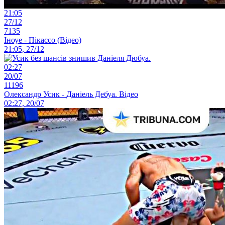
21:05
27/12
7135
Іноуе - Пікассо (Відео)
21:05, 27/12
02:27
20/07
11196
Олександр Усик - Даніель Дебуа. Відео
02:27, 20/07