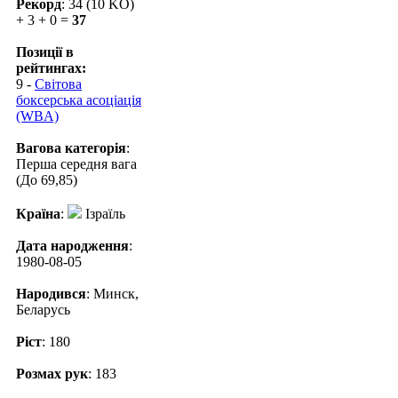
Рекорд
: 34 (10 KO)
+ 3 + 0 =
37
Позиції в
рейтингах:
9 -
Світова
боксерська асоціація
(WBA)
Вагова категорія
:
Перша середня вага
(До 69,85)
Країна
:
Ізраїль
Дата народження
:
1980-08-05
Народився
: Минск,
Беларусь
Ріст
: 180
Розмах рук
: 183