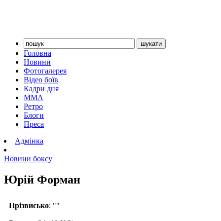
Головна
Новини
Фотогалерея
Відео боїв
Кадри дня
ММА
Ретро
Блоги
Преса
Адмінка
Новини боксу
Юрій Форман
Прізвисько
: ""