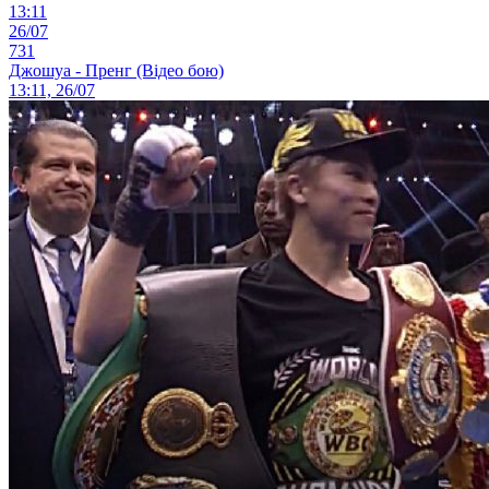
13:11
26/07
731
Джошуа - Пренг (Відео бою)
13:11, 26/07