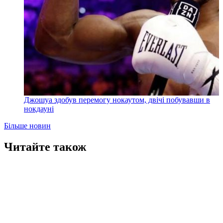
Джошуа здобув перемогу нокаутом, двічі побувавши в
нокдауні
Більше новин
Читайте також