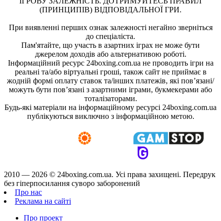
ІГРОВУ ЗАЛЕЖНІСТЬ. ДОТРИМУЙТЕСЬ ПРАВИЛ
(ПРИНЦИПІВ) ВІДПОВІДАЛЬНОЇ ГРИ.
При виявленні перших ознак залежності негайно зверніться
до спеціаліста.
Пам'ятайте, що участь в азартних іграх не може бути
джерелом доходів або альтернативою роботі.
Інформаційний ресурс 24boxing.com.ua не проводить ігри на
реальні та/або віртуальні гроші, також сайт не приймає в
жодній формі оплату ставок та/інших платежів, які пов’язані/
можуть бути пов’язані з азартними іграми, букмекерами або
тоталізаторами.
Будь-які матеріали на інформаційному ресурсі 24boxing.com.ua
публікуються виключно з інформаційною метою.
2010 — 2026 ©
24boxing.com.ua.
Усi права захищенi. Передрук
без гіперпосилання суворо заборонений
Про нас
Реклама на сайті
Про проект