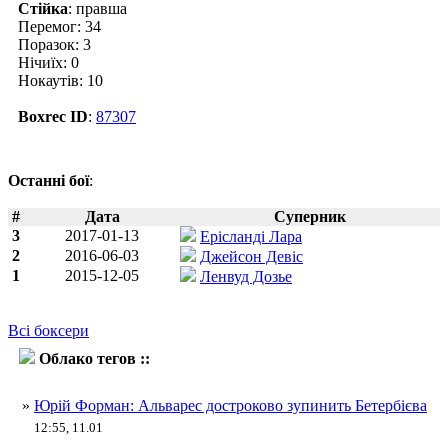
Стійка
: правша
Перемог: 34
Поразок: 3
Нічиїх: 0
Нокаутів: 10
Boxrec ID
:
87307
Останні бої
:
#
Дата
Суперник
3
2017-01-13
Ерісланді Лара
2
2016-06-03
Джейсон Девіс
1
2015-12-05
Ленвуд Дозье
Всі боксери
Облако тегов ::
Юрій Форман
»
Юрій Форман: Альварес достроково зупинить Бетербієва
12:55, 11.01