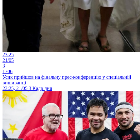
23:25
21/05
3
1706
Усик прийшов на фінальну прес-конференцію у спеціальній
вишиванці
23:25, 21/05
3
Кадр дня