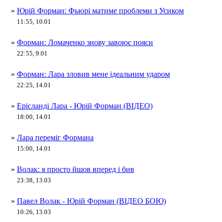
»
Юрій Форман: Фьюрі матиме проблеми з Усиком
11:55, 10.01
»
Форман: Ломаченко знову завоює пояси
22:55, 9.01
»
Форман: Лара зловив мене ідеальним ударом
22:25, 14.01
»
Ерісланді Лара - Юрій Форман (ВІДЕО)
18:00, 14.01
»
Лара переміг Формана
15:00, 14.01
»
Волак: я просто йшов вперед і бив
23:38, 13.03
»
Павел Волак - Юрій Форман (ВІДЕО БОЮ)
10:26, 13.03