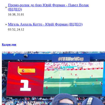
Промо-ролик до бою Юрій Форман - Павел Волак
»
(ВІДЕО)
16:38, 31.01
»
Мігель Анхель Котто - Юрій Форман (ВІДЕО)
03:52, 24.12
Кадри дня