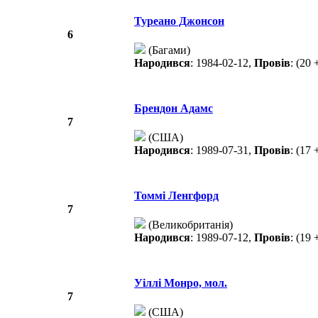
Туреано Джонсон
6
(Багами)
Народився
: 1984-02-12,
Провів
: (20 
Брендон Адамс
7
(США)
Народився
: 1989-07-31,
Провів
: (17 
Томмі Ленгфорд
7
(Великобританія)
Народився
: 1989-07-12,
Провів
: (19 
Уіллі Монро, мол.
7
(США)