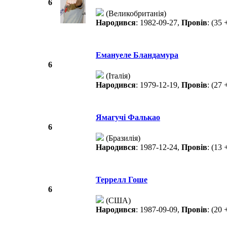
6
(Великобританія)
Народився
: 1982-09-27,
Провів
: (35 
Емануеле Бландамура
6
(Італія)
Народився
: 1979-12-19,
Провів
: (27 
Ямагучі Фалькао
6
(Бразилія)
Народився
: 1987-12-24,
Провів
: (13 
Террелл Гоше
6
(США)
Народився
: 1987-09-09,
Провів
: (20 