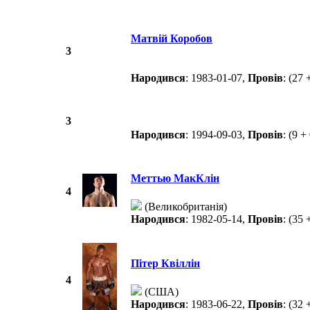
Матвій Коробов
3
Народився
: 1983-01-07,
Провів
: (27 
3
Народився
: 1994-09-03,
Провів
: (9 +
Меттью МакКлін
4
(Великобританія)
Народився
: 1982-05-14,
Провів
: (35 
Пітер Квіллін
4
(США)
Народився
: 1983-06-22,
Провів
: (32 