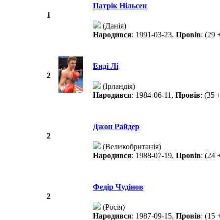
Патрік Нільсен
1
(Данія)
Народився
: 1991-03-23,
Провів
: (29 
Енді Лі
2
(Ірландія)
Народився
: 1984-06-11,
Провів
: (35 
Джон Райдер
2
(Великобританія)
Народився
: 1988-07-19,
Провів
: (24 
Федір Чудінов
2
(Росія)
Народився
: 1987-09-15,
Провів
: (15 