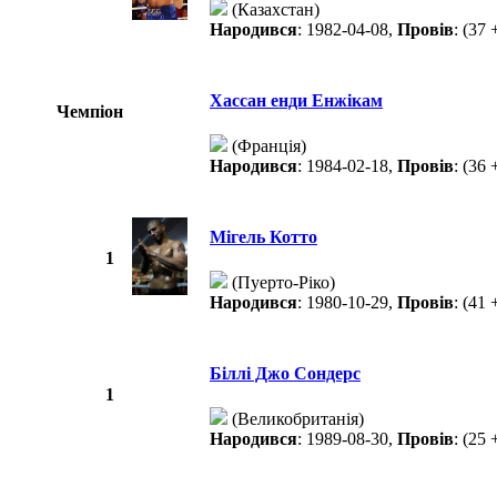
(Казахстан)
Народився
: 1982-04-08,
Провів
: (37 
Хассан енди Енжікам
Чемпіон
(Франція)
Народився
: 1984-02-18,
Провів
: (36 
Мігель Котто
1
(Пуерто-Ріко)
Народився
: 1980-10-29,
Провів
: (41 
Біллі Джо Сондерс
1
(Великобританія)
Народився
: 1989-08-30,
Провів
: (25 