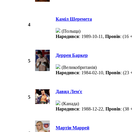
Каміл Шеремета
4
(Польща)
Народився
: 1989-10-11,
Провів
: (16 
Деррен Баркер
5
(Великобританія)
Народився
: 1984-02-10,
Провів
: (23 
Давид Лем'є
5
(Канада)
Народився
: 1988-12-22,
Провів
: (38 
Мартін Маррей